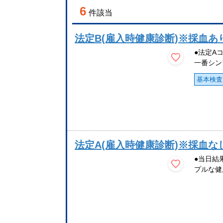
6
件該当
法定B(雇入時健康診断)※採血あ
●法定A
一番シン
基本検査
法定A(雇入時健康診断)※採血な
●当日結
プルな健