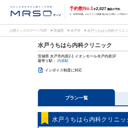
予約数No.1
2,027
※
施設の予約
※「年間予約数」のヒアリング調査 個人向け人間ドック予約サービ
人間ドックのマーソTOP
茨城県
水戸市
水戸うちはら内科クリニ
水戸うちはら内科クリニック
茨城県
水戸市内原2-1
イオンモール水戸内原1F
最寄り駅：
内原駅
インボイス制度に対応
プラン一覧
水戸うちはら内科クリニッ