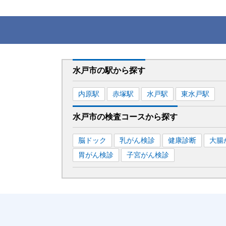
水戸市
の駅から
探す
内原
駅
赤塚
駅
水戸
駅
東水戸
駅
水戸市
の
検査コースから探す
脳ドック
乳がん検診
健康診断
大腸
胃がん検診
子宮がん検診