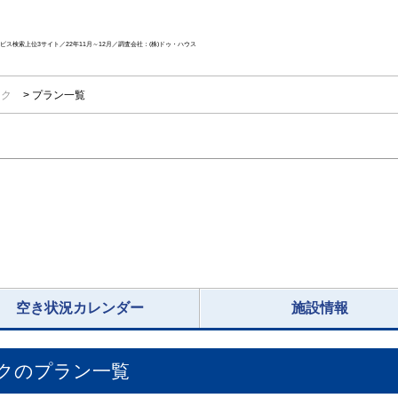
ス検索上位3サイト／22年11月～12月／調査会社：(株)ドゥ・ハウス
ック
プラン一覧
空き状況カレンダー
施設情報
ク
のプラン一覧