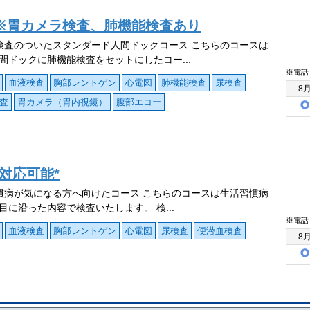
)※胃カメラ検査、肺機能検査あり
検査のついたスタンダード人間ドックコース こちらのコースは
間ドックに肺機能検査をセットにしたコー...
※電話
血液検査
胸部レントゲン
心電図
肺機能検査
尿検査
8
査
胃カメラ（胃内視鏡）
腹部エコー
対応可能*
慣病が気になる方へ向けたコース こちらのコースは生活習慣病
目に沿った内容で検査いたします。 検...
※電話
血液検査
胸部レントゲン
心電図
尿検査
便潜血検査
8