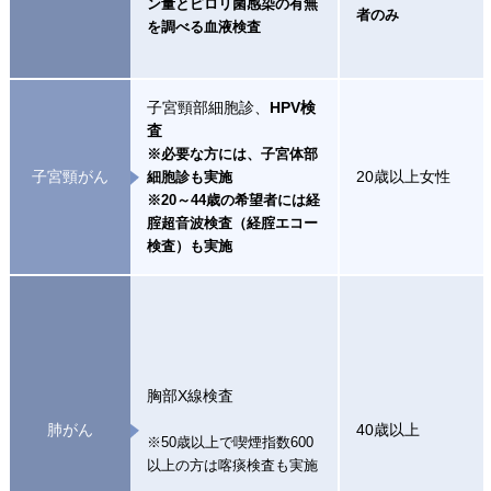
ン量とピロリ菌感染の有無
者のみ
を調べる血液検査
子宮頸部細胞診、
HPV検
査
※必要な方には、子宮体部
子宮頸がん
20歳以上女性
細胞診も実施
※20～44歳の希望者には経
腟超音波検査（経腟エコー
検査）も実施
胸部X線検査
肺がん
40歳以上
※50歳以上で喫煙指数600
以上の方は喀痰検査も実施