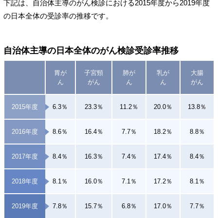
下記は、自治体主導のがん検診における2015年度から2019年度
の日本全体の受診率の推移です。
自治体主導の日本全体のがん検診受診率推移
胃が
子宮頸
肺が
乳が
大腸
ん
がん
ん
ん
がん
2015年度
6.3％
23.3％
11.2％
20.0％
13.8％
2016年度
8.6％
16.4％
7.7％
18.2％
8.8％
2017年度
8.4％
16.3％
7.4％
17.4％
8.4％
2018年度
8.1％
16.0％
7.1％
17.2％
8.1％
2019年度
7.8％
15.7％
6.8％
17.0％
7.7％