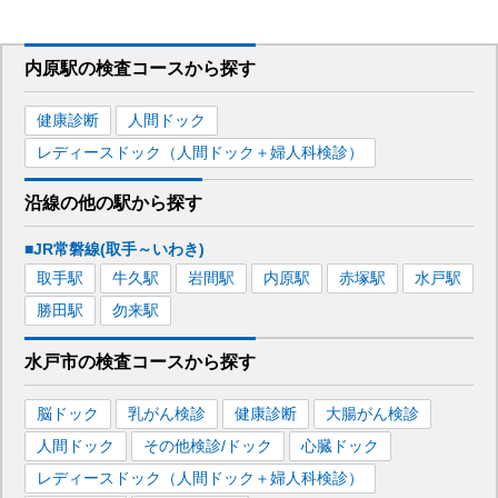
内原駅
の
検査コースから探す
健康診断
人間ドック
レディースドック（人間ドック＋婦人科検診）
沿線の他の駅から
探す
■JR常磐線(取手～いわき)
取手
駅
牛久
駅
岩間
駅
内原
駅
赤塚
駅
水戸
駅
勝田
駅
勿来
駅
水戸市
の
検査コースから探す
脳ドック
乳がん検診
健康診断
大腸がん検診
人間ドック
その他検診/ドック
心臓ドック
レディースドック（人間ドック＋婦人科検診）