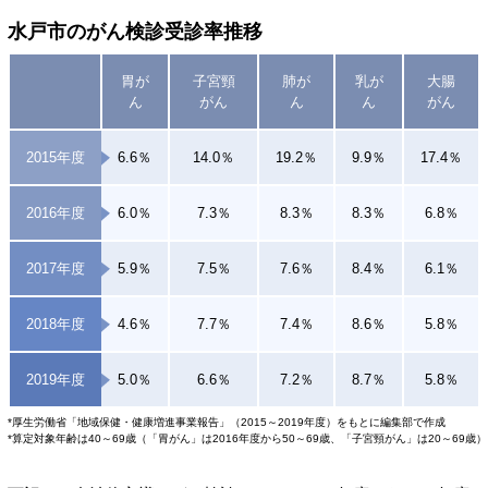
水戸市のがん検診受診率推移
胃が
子宮頸
肺が
乳が
大腸
ん
がん
ん
ん
がん
2015年度
6.6％
14.0％
19.2％
9.9％
17.4％
2016年度
6.0％
7.3％
8.3％
8.3％
6.8％
2017年度
5.9％
7.5％
7.6％
8.4％
6.1％
2018年度
4.6％
7.7％
7.4％
8.6％
5.8％
2019年度
5.0％
6.6％
7.2％
8.7％
5.8％
*厚生労働省「地域保健・健康増進事業報告」（2015～2019年度）をもとに編集部で作成
*算定対象年齢は40～69歳（「胃がん」は2016年度から50～69歳、「子宮頸がん」は20～69歳）