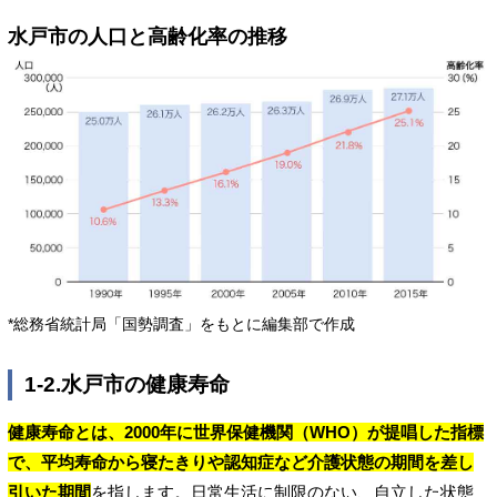
水戸市の人口と高齢化率の推移
*総務省統計局「国勢調査」をもとに編集部で作成
1-2.水戸市の健康寿命
健康寿命とは、2000年に世界保健機関（WHO）が提唱した指標
で、平均寿命から寝たきりや認知症など介護状態の期間を差し
引いた期間
を指します。日常生活に制限のない、自立した状態