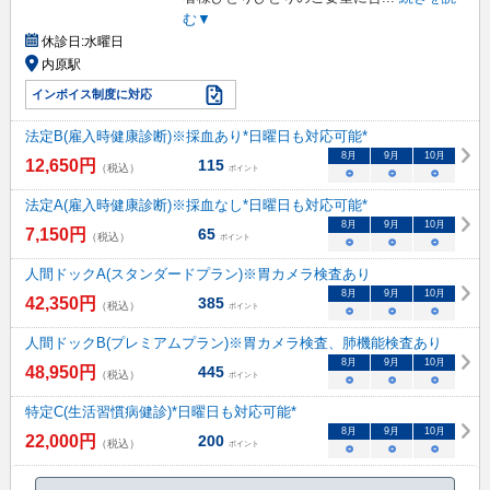
む▼
休診日:
水曜日
内原駅
インボイス制度に対応
法定B(雇入時健康診断)※採血あり*日曜日も対応可能*
8
月
9
月
10
月
12,650
円
115
（税込）
ポイント
○
○
○
法定A(雇入時健康診断)※採血なし*日曜日も対応可能*
8
月
9
月
10
月
7,150
円
65
（税込）
ポイント
○
○
○
人間ドックA(スタンダードプラン)※胃カメラ検査あり
8
月
9
月
10
月
42,350
円
385
（税込）
ポイント
○
○
○
人間ドックB(プレミアムプラン)※胃カメラ検査、肺機能検査あり
8
月
9
月
10
月
48,950
円
445
（税込）
ポイント
○
○
○
特定C(生活習慣病健診)*日曜日も対応可能*
8
月
9
月
10
月
22,000
円
200
（税込）
ポイント
○
○
○