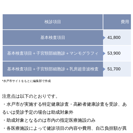
検診項目
費用
基本検査項目
41,800
基本検査項目＋子宮頸部細胞診＋マンモグラフィ
53,900
基本検査項目＋子宮頸部細胞診＋乳房超音波検査
51,700
*水戸市サイトをもとに編集部で作成
注意点は以下のとおりです。
・水戸市が実施する特定健康診査・高齢者健康診査を受診、あ
るいは受診予定の場合は助成対象外
・助成対象となるのは市内の指定医療施設のみ
・各医療施設によって健診項目の内容や費用、自己負担額が異