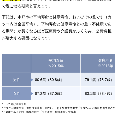
で過ごせる期間と言えます。
下記は、水戸市の平均寿命と健康寿命、およびその差です（カ
ッコ内は全国平均）。平均寿命と健康寿命との差（不健康であ
る期間）が長くなるほど医療費や介護費がふくらみ、公費負担
が増大する要因になります。
平均寿命
健康寿命
※2015年
※2013年
男性
80.6歳（80.8歳）
79.1歳（78.7歳）
女性
87.2歳（87.0歳）
83.1歳（83.4歳）
*カッコ内は全国平均
*「水戸市健康増進・食育推進計画（第2次）」および厚生労働省「平成27年 市区町村別生命表の
*不健康である期間：編集部にて「平均寿命－健康寿命」で算出