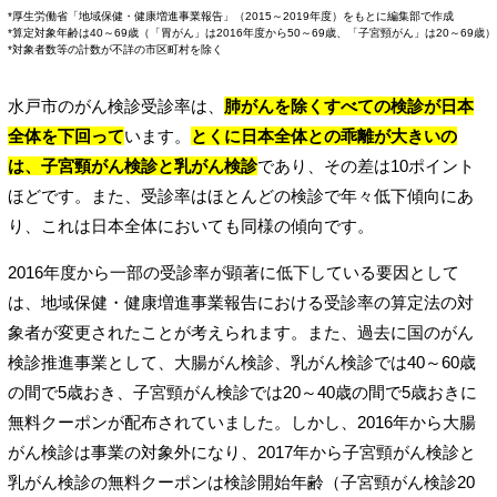
*厚生労働省「地域保健・健康増進事業報告」（2015～2019年度）をもとに編集部で作成
*算定対象年齢は40～69歳（「胃がん」は2016年度から50～69歳、「子宮頸がん」は20～69歳）
*対象者数等の計数が不詳の市区町村を除く
水戸市のがん検診受診率は、
肺がんを除くすべての検診が日本
全体を下回って
います。
とくに日本全体との乖離が大きいの
は、子宮頸がん検診と乳がん検診
であり、その差は10ポイント
ほどです。また、受診率はほとんどの検診で年々低下傾向にあ
り、これは日本全体においても同様の傾向です。
2016年度から一部の受診率が顕著に低下している要因として
は、地域保健・健康増進事業報告における受診率の算定法の対
象者が変更されたことが考えられます。また、過去に国のがん
検診推進事業として、大腸がん検診、乳がん検診では40～60歳
の間で5歳おき、子宮頸がん検診では20～40歳の間で5歳おきに
無料クーポンが配布されていました。しかし、2016年から大腸
がん検診は事業の対象外になり、2017年から子宮頸がん検診と
乳がん検診の無料クーポンは検診開始年齢（子宮頸がん検診20