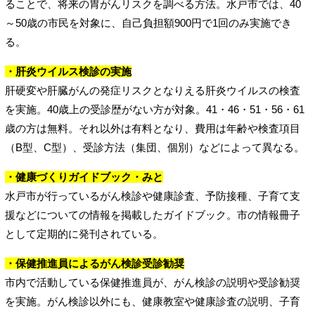
ることで、将来の胃がんリスクを調べる方法。水戸市では、40
～50歳の市民を対象に、自己負担額900円で1回のみ実施でき
る。
・肝炎ウイルス検診の実施
肝硬変や肝臓がんの発症リスクとなりえる肝炎ウイルスの検査
を実施。40歳上の受診歴がない方が対象。41・46・51・56・61
歳の方は無料。それ以外は有料となり、費用は年齢や検査項目
（B型、C型）、受診方法（集団、個別）などによって異なる。
・健康づくりガイドブック・みと
水戸市が行っているがん検診や健康診査、予防接種、子育て支
援などについての情報を掲載したガイドブック。市の情報冊子
として定期的に発刊されている。
・保健推進員によるがん検診受診勧奨
市内で活動している保健推進員が、がん検診の説明や受診勧奨
を実施。がん検診以外にも、健康教室や健康診査の説明、子育