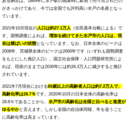
ある納豆は、1889年に水戸駅の開業時に駅前で売り出されたの
がきっかけであり、今では全国でも評判高い水戸の名産となっ
ています。
2021年10月現在の
人口は約27.1万人
（住民基本台帳による）で
す。国勢調査によれば、
増加を続けてきた水戸市の人口は、現
在は横ばいの状態
となっています。なお、日本全体のピークは
2008年、茨城県全体のピークは2000年です（いずれも国勢調査
をもとにした推計人口）。国立社会保障・人口問題研究所によ
れば、現状のままでは2030年には約26.3万人に減少すると推計
されています。
2021年7月現在における
65歳以上の高齢者人口は約7.2万人で、
高齢化率は26.7％
です。2020年10月の日本全体の高齢化率は
28.8％であることから、
水戸市の高齢化は全国と比べると進度が
ゆるやか
と言えます。しかし全国の自治体同様、年を追うごと
に高齢化率は高まっています。