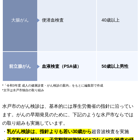
大腸がん
便潜血検査
40歳以上
前立腺がん
血液検査（PSA値）
50歳以上男性
*「令和3年度 成人の健康診査・がん検診の案内」をもとに編集部で作成
*太字は水戸市独自の取り組み
水戸市のがん検診は、基本的には厚生労働省の指針に沿ってい
ます。がんの早期発見のために、下記のような水戸市ならでは
の取り組みも実施しています。
・
乳がん検診は、指針よりも若い30歳から
超音波検査を実施
・
子宮頸がん検診は、子宮頸部細胞診だけでなくHPV検査や経