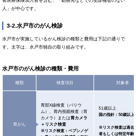
者医療保険加入者を含む、「勤務先などでの受診機会のない
人」が中心です。
3-2.水戸市のがん検診
水戸市が実施しているがん検診の種類と費用は下記の通りで
す。太字は、水戸市独自の取り組みです。
水戸市のがん検診の種類・費用
種類
検査項目
対象者
胃部X線検査（バリウ
51歳以上
ム）、胃内視鏡検査（胃
国の指針：50歳以上
カメラ）または
胃カメラ
胃がん
＋リスク検査
※リスク検査は過去
※リスク検査：ペプシノゲ
者もしくは特定年齢