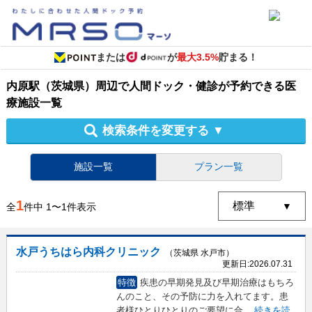
または
が
最大3.5%
貯まる！
内原駅（茨城県）周辺
で
人間ドック・健診
が予約できる
医
療施設
一覧
検索条件を変更する
▼
施設一覧
プラン一覧
1
全
件中
1
〜
1
件表示
水戸うちはら内科クリニック
（茨城県 水戸市）
更新日:
2026.07.31
特徴
疾患の早期発見及び早期治療はもちろ
んのこと、その予防に力を入れてます。患
者様ひとりひとりのご要望に合
...
続きを読