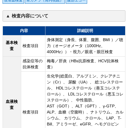
便潜血検査
胃カメラ（胃内視鏡）
腹部エコー
検査内容について
内容
詳細説明
身体測定（身長、体重、腹囲、BMI ）／聴
基本検
検査項目
力（オージオメータ（1000Hz、
査
4000Hz））・視力／眼底・眼圧検査
感染症等の
梅毒／肝炎（HBs抗原検査、HCV抗体検
抗体検査
査）
生化学(総蛋白、アルブミン、クレアチニ
ン（Cr）、 尿酸（UA）、 総コレステロー
ル、 HDLコレステロール（善玉コレステ
ロール）、 LDLコレステロール（悪玉コレ
ステロール）、 中性脂肪、
血液検
AST（GOT）、ALT（GPT）、γ-GTP、
査
検査項目
ALP、血糖（空腹時）、ナトリウム、 カル
シウム、 カリウム、 クロール、 LAP、T-
Bill、アミラーゼ、eGFR、ヘモグロビン