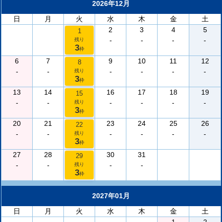
2026年12月
日
月
火
水
木
金
土
2
3
4
5
1
-
-
-
-
残り
3
枠
6
7
9
10
11
12
8
-
-
-
-
-
-
残り
3
枠
13
14
16
17
18
19
15
-
-
-
-
-
-
残り
3
枠
20
21
23
24
25
26
22
-
-
-
-
-
-
残り
3
枠
27
28
30
31
29
-
-
-
-
残り
3
枠
2027年01月
日
月
火
水
木
金
土