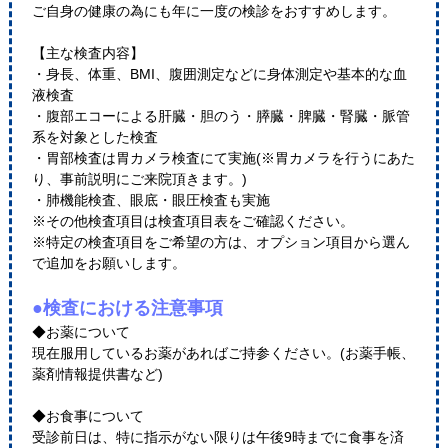
ご自身の健康の為にも年に一度の検診をおすすめします。
【主な検査内容】
・身長、体重、BMI、腹囲測定などに身体測定や基本的な血
液検査
・腹部エコーによる肝臓・胆のう・膵臓・脾臓・腎臓・脈管
系を対象とした検査
・胃部検査は胃カメラ検査にて実施(※胃カメラを行うにあた
り、事前説明にご来院頂きます。)
・肺機能検査、眼底・眼圧検査も実施
※その他検査項目は検査項目表をご確認ください。
※特定の検査項目をご希望の方は、オプション項目から選ん
で追加をお願いします。
●検査における注意事項
◆お薬について
現在服用しているお薬があればご持参ください。(お薬手帳、
薬剤情報提供書など)
◆お食事について
受診前日は、特に指示がない限りは午後9時までに食事を済