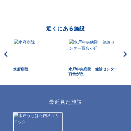
近くにある施設
水府病院
水戸中央病院 健診センター
水
百合が丘
最近見た施設