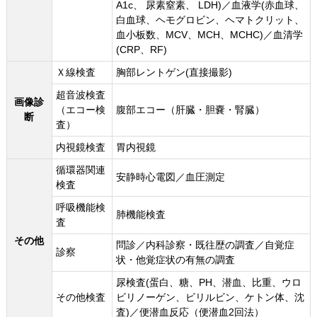
A1c、 尿素窒素、 LDH)／血液学(赤血球、
白血球、ヘモグロビン、ヘマトクリット、
血小板数、MCV、MCH、MCHC)／血清学
(CRP、RF)
Ｘ線検査
胸部レントゲン(直接撮影)
超音波検査
画像診
（エコー検
腹部エコー（肝臓・胆嚢・腎臓）
断
査）
内視鏡検査
胃内視鏡
循環器関連
安静時心電図／血圧測定
検査
呼吸機能検
肺機能検査
査
その他
問診／内科診察・既往歴の調査／自覚症
診察
状・他覚症状の有無の調査
尿検査(蛋白、糖、PH、潜血、比重、ウロ
その他検査
ビリノーゲン、ビリルビン、ケトン体、沈
査)／便潜血反応（便潜血2回法）