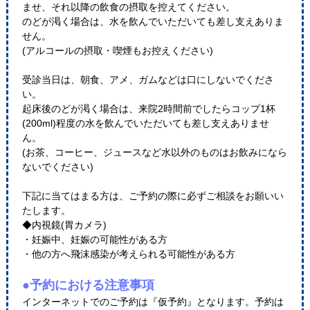
ませ、それ以降の飲食の摂取を控えてください。
のどが渇く場合は、水を飲んでいただいても差し支えありま
せん。
(アルコールの摂取・喫煙もお控えください)
受診当日は、朝食、アメ、ガムなどは口にしないでくださ
い。
起床後のどが渇く場合は、来院2時間前でしたらコップ1杯
(200ml)程度の水を飲んでいただいても差し支えありませ
ん。
(お茶、コーヒー、ジュースなど水以外のものはお飲みになら
ないでください)
下記に当てはまる方は、ご予約の際に必ずご相談をお願いい
たします。
◆内視鏡(胃カメラ)
・妊娠中、妊娠の可能性がある方
・他の方へ飛沫感染が考えられる可能性がある方
●予約における注意事項
インターネットでのご予約は『仮予約』となります。予約は