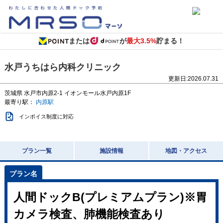
または
が
最大3.5%
貯まる！
水戸うちはら内科クリニック
更新日:
2026.07.31
茨城県
水戸市内原2-1
イオンモール水戸内原1F
最寄り駅：
内原駅
インボイス制度に対応
プラン一覧
施設情報
地図・アクセス
人間ドックB(プレミアムプラン)※胃
カメラ検査、肺機能検査あり