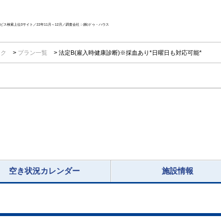
ス検索上位3サイト／22年11月～12月／調査会社：(株)ドゥ・ハウス
ック
プラン一覧
法定B(雇入時健康診断)※採血あり*日曜日も対応可能*
空き状況カレンダー
施設情報