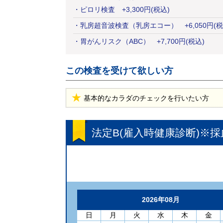
・
ピロリ検査
+
3,300
円
(税込)
・
乳房超音波検査（乳房エコー）
+
6,050
円
(税
・
胃がんリスク（ABC）
+
7,700
円
(税込)
この検査を受けて欲しい方
基本的なカラダのチェックを行いたい方
法定B(雇入時健康診断)※採
2026年08月
日
月
火
水
木
金