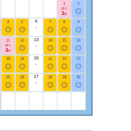
1
2
残り
◎
3
枠
6
4
5
7
8
9
-
◎
◎
◎
◎
◎
13
11
12
14
15
16
-
残り
◎
◎
◎
◎
3
枠
20
18
19
21
22
23
-
◎
◎
◎
◎
◎
27
25
26
28
29
30
-
◎
◎
◎
◎
◎