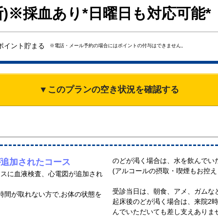
断)※採血あり*日曜日も対応可能*
ポイント貯まる
※電話・メール予約の場合にはポイントの付与はできません。
▼このプランの空き状況を確認する
のどが渇く場合は、水を飲んでい
が追加されたコース
(アルコールの摂取・喫煙もお控え
ースに血液検査、心電図が追加され
受診当日は、朝食、アメ、ガムな
時間が取れない方で,お体の状態を
起床後のどが渇く場合は、来院2時間
んでいただいても差し支えありま