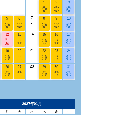
1
2
3
◎
◎
◎
7
5
6
8
9
10
-
◎
◎
◎
◎
◎
14
12
13
15
16
17
-
残り
◎
◎
◎
◎
3
枠
21
19
20
22
23
24
-
◎
◎
◎
◎
◎
28
26
27
29
30
31
-
◎
◎
◎
◎
◎
2027年01月
月
火
水
木
金
土