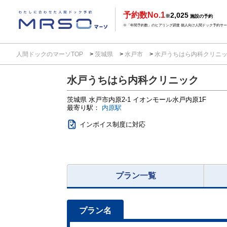
予約数No.1
2,025
※
施設の予約
※「年間予約数」のヒアリング調査 個人向け人間ドック予約サービ
人間ドックのマーソTOP
茨城県
水戸市
水戸うちはら内科クリニ
水戸うちはら内科クリニック
茨城県
水戸市内原2-1
イオンモール水戸内原1F
最寄り駅：
内原駅
インボイス制度に対応
プラン一覧