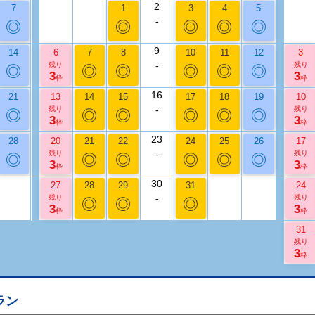
2
7
1
3
4
5
-
◎
◎
◎
◎
◎
9
14
6
7
8
10
11
12
3
-
残り
残り
◎
◎
◎
◎
◎
◎
3
3
枠
枠
16
21
13
14
15
17
18
19
10
-
残り
残り
◎
◎
◎
◎
◎
◎
3
3
枠
枠
23
28
20
21
22
24
25
26
17
-
残り
残り
◎
◎
◎
◎
◎
◎
3
3
枠
枠
30
27
28
29
31
24
-
残り
残り
◎
◎
◎
3
3
枠
枠
31
残り
3
枠
ラン