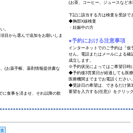
(お茶、コーヒー、ジュースなど
定
下記に該当する方は検査を受診で
◆胸部X線検査
・妊娠中の方
さい。
ン項目から選んで追加をお願いしま
●予約における注意事項
インターネットでのご予約は『仮
せん。電話またはメールによる確
成立します。
※予約状況によってはご希望日時
。(お薬手帳、薬剤情報提供書な
◆予約後3営業日が経過しても医
医療機関までまでお電話ください
◆受診日の希望は、できるだけ第
要望を入力する(任意)》をクリッ
でに食事を済ませ、それ以降の飲
検査