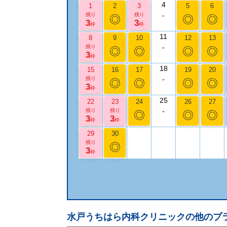
4
1
2
3
5
6
-
残り
残り
◎
◎
◎
3
3
枠
枠
11
8
9
10
12
13
-
残り
◎
◎
◎
◎
3
枠
18
15
16
17
19
20
-
残り
◎
◎
◎
◎
3
枠
25
22
23
24
26
27
-
残り
残り
◎
◎
◎
3
3
枠
枠
29
30
残り
◎
3
枠
水戸うちはら内科クリニック
の他のプ