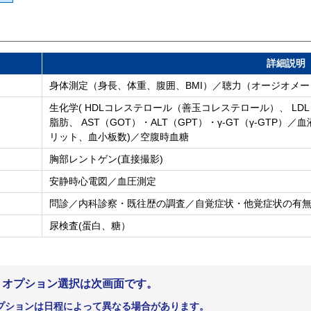
詳細説明
身体測定（身長、体重、腹囲、BMI）／聴力（オージオメータ（
生化学( HDLコレステロール（善玉コレステロール）、 L
脂肪、 AST（GOT）・ALT（GPT）・γ-GT（γ-GTP
リット、血小板数)／空腹時血糖
胸部レントゲン(直接撮影)
安静時心電図／血圧測定
問診／内科診察・既往歴の調査／自覚症状・他覚症状の有
尿検査(蛋白、糖）
。オプション選択は次画面です。
プションは日程によって異なる場合があります。