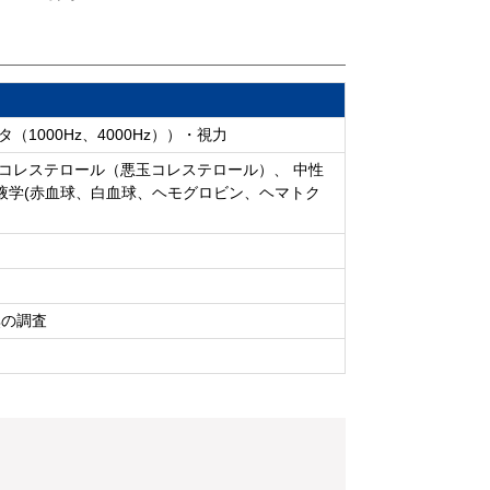
1000Hz、4000Hz））・視力
DLコレステロール（悪玉コレステロール）、 中性
）／血液学(赤血球、白血球、ヘモグロビン、ヘマトク
無の調査