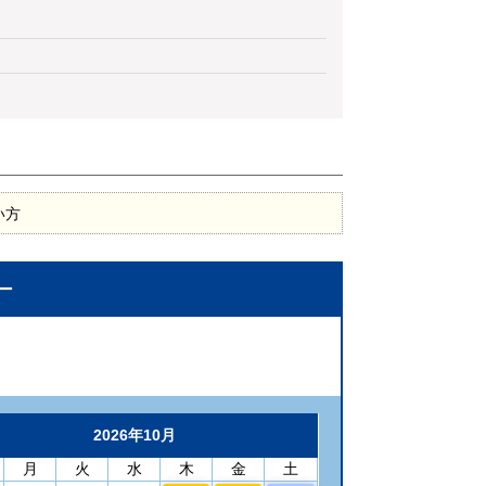
い方
ー
2026年10月
月
火
水
木
金
土