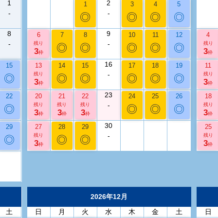
1
2
1
3
4
5
-
-
◎
◎
◎
◎
8
9
6
7
8
10
11
12
4
-
-
残り
残り
◎
◎
◎
◎
◎
3
3
枠
枠
16
15
13
14
15
17
18
19
11
-
残り
残り
◎
◎
◎
◎
◎
◎
3
3
枠
枠
23
22
20
21
22
24
25
26
18
-
残り
残り
残り
残り
◎
◎
◎
◎
3
3
3
3
枠
枠
枠
枠
30
29
27
28
29
25
-
残り
残り
◎
◎
◎
3
3
枠
枠
2026年12月
土
日
月
火
水
木
金
土
日