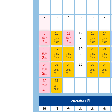
2
3
4
5
6
7
-
-
-
-
-
-
12
9
10
11
13
14
-
残り
残り
◎
◎
◎
3
3
枠
枠
19
16
17
18
20
21
-
残り
◎
◎
◎
◎
3
枠
26
23
24
25
27
28
-
残り
◎
◎
◎
◎
3
枠
30
31
残り
◎
3
枠
2026年11月
日
月
火
水
木
金