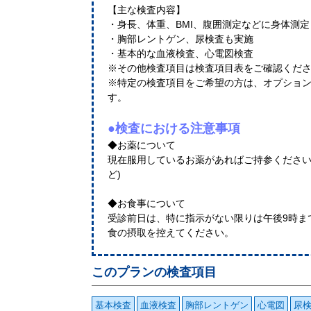
【主な検査内容】
・身長、体重、BMI、腹囲測定などに身体測
・胸部レントゲン、尿検査も実施
・基本的な血液検査、心電図検査
※その他検査項目は検査項目表をご確認くだ
※特定の検査項目をご希望の方は、オプショ
す。
●検査における注意事項
◆お薬について
現在服用しているお薬があればご持参ください
ど)
◆お食事について
受診前日は、特に指示がない限りは午後9時ま
食の摂取を控えてください。
このプランの検査項目
基本検査
血液検査
胸部レントゲン
心電図
尿