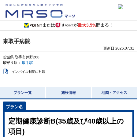
または
が
最大3.5%
貯まる！
東取手病院
更新日:
2026.07.31
茨城県
取手市井野268
最寄り駅：
取手駅
インボイス制度に対応
プラン一覧
施設情報
地図・アクセス
定期健康診断B(35歳及び40歳以上の
項目)