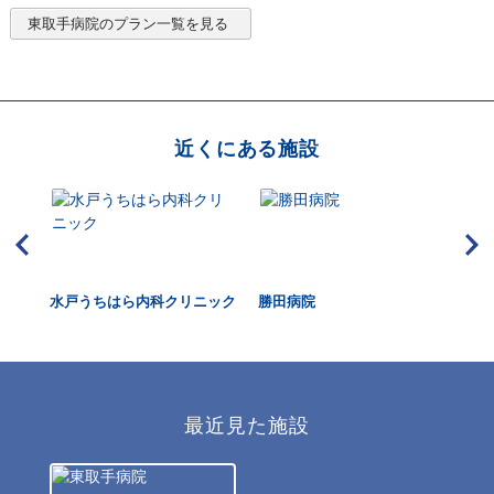
東取手病院
のプラン一覧を見る
近くにある施設
水戸うちはら内科クリニック
勝田病院
青
最近見た施設