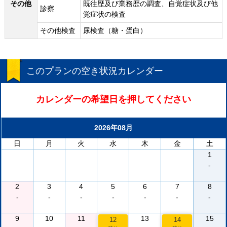
その他
既往歴及び業務歴の調査、自覚症状及び他
診察
覚症状の検査
その他検査
尿検査（糖・蛋白）
このプランの空き状況カレンダー
カレンダーの希望日を押してください
2026年08月
日
月
火
水
木
金
土
1
-
2
3
4
5
6
7
8
-
-
-
-
-
-
-
9
10
11
13
15
12
14