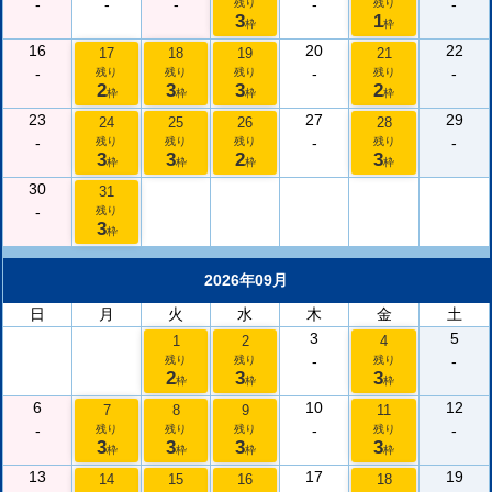
-
-
-
-
-
残り
残り
3
1
枠
枠
16
20
22
17
18
19
21
-
-
-
残り
残り
残り
残り
2
3
3
2
枠
枠
枠
枠
23
27
29
24
25
26
28
-
-
-
残り
残り
残り
残り
3
3
2
3
枠
枠
枠
枠
30
31
-
残り
3
枠
2026年09月
日
月
火
水
木
金
土
3
5
1
2
4
-
-
残り
残り
残り
2
3
3
枠
枠
枠
6
10
12
7
8
9
11
-
-
-
残り
残り
残り
残り
3
3
3
3
枠
枠
枠
枠
13
17
19
14
15
16
18