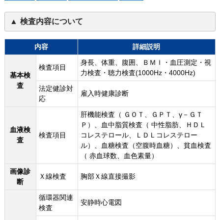
検査内容について
内容
詳細説明
身長、体重、腹囲、ＢＭＩ・血圧測定・視
検査項目
力検査・聴力検査(1000Hz・4000Hz)
基本検
査
法定健診対
雇入時健康診断
応
肝機能検査（ ＧＯＴ、ＧＰＴ、γ－ＧＴ
Ｐ）、血中脂質検査（ 中性脂肪、ＨＤＬ
血液検
検査項目
コレステロール、ＬＤＬコレステロー
査
ル）、血糖検査（空腹時血糖）、貧血検査
（ 赤血球数、血色素量）
画像診
Ｘ線検査
胸部Ｘ線直接撮影
断
循環器関連
安静時心電図
検査