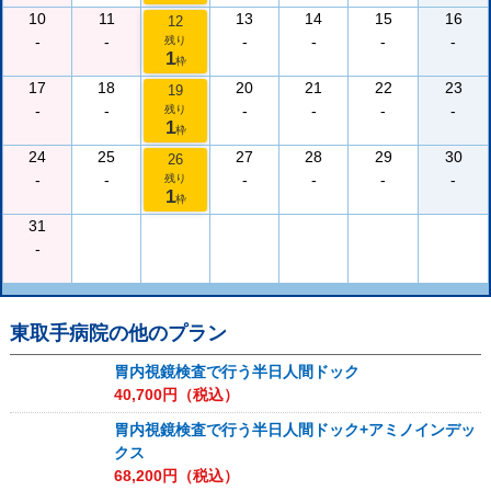
10
11
13
14
15
16
12
-
-
-
-
-
-
残り
1
枠
17
18
20
21
22
23
19
-
-
-
-
-
-
残り
1
枠
24
25
27
28
29
30
26
-
-
-
-
-
-
残り
1
枠
31
-
東取手病院
の他のプラン
胃内視鏡検査で行う半日人間ドック
40,700
円（税込）
胃内視鏡検査で行う半日人間ドック+アミノインデッ
クス
68,200
円（税込）