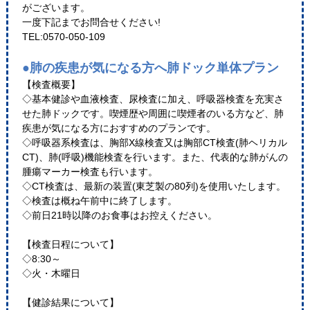
がございます。
一度下記までお問合せください!
TEL:0570-050-109
●肺の疾患が気になる方へ肺ドック単体プラン
【検査概要】
◇基本健診や血液検査、尿検査に加え、呼吸器検査を充実さ
せた肺ドックです。喫煙歴や周囲に喫煙者のいる方など、肺
疾患が気になる方におすすめのプランです。
◇呼吸器系検査は、胸部X線検査又は胸部CT検査(肺ヘリカル
CT)、肺(呼吸)機能検査を行います。また、代表的な肺がんの
腫瘍マーカー検査も行います。
◇CT検査は、最新の装置(東芝製の80列)を使用いたします。
◇検査は概ね午前中に終了します。
◇前日21時以降のお食事はお控えください。
【検査日程について】
◇8:30～
◇火・木曜日
【健診結果について】