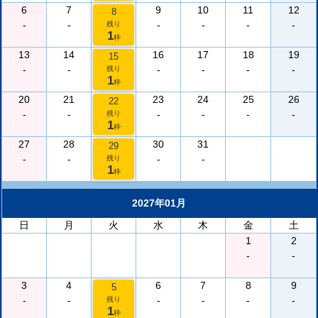
6
7
9
10
11
12
8
-
-
-
-
-
-
残り
1
枠
13
14
16
17
18
19
15
-
-
-
-
-
-
残り
1
枠
20
21
23
24
25
26
22
-
-
-
-
-
-
残り
1
枠
27
28
30
31
29
-
-
-
-
残り
1
枠
2027年01月
日
月
火
水
木
金
土
1
2
-
-
3
4
6
7
8
9
5
-
-
-
-
-
-
残り
1
枠