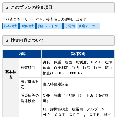
このプランの検査項目
※検査名をクリックすると検査項目の説明が出ます
基本検査
血液検査
胸部レントゲン
心電図
腫瘍マーカー
検査内容について
内容
詳細説明
身長、体重、腹囲、肥満度、ＢＭＩ、標準
検査項目
体重、血圧測定、視力、眼底、眼圧、聴力
基本検
検査(1000Hz・4000Hz)
査
法定健診対
雇入時健康診断
応
感染症等の
CRP、梅毒（※省略可）、HBs（※省略
抗体検査
可）
肝・膵機能検査（総蛋白、アルブミン、
ALP、 ＧＯＴ、ＧＰＴ、γ－ＧＴＰ、総ビ