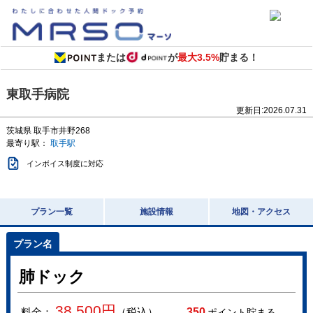
または
が
最大3.5%
貯まる！
東取手病院
更新日:
2026.07.31
茨城県
取手市井野268
最寄り駅：
取手駅
インボイス制度に対応
プラン一覧
施設情報
地図・アクセス
肺ドック
38,500
円
料金：
（税込）
350
ポイント貯まる