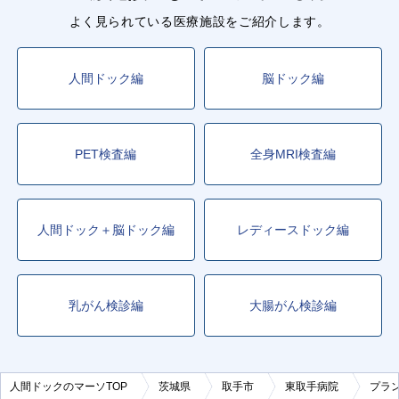
よく見られている医療施設をご紹介します。
人間ドック編
脳ドック編
PET検査編
全身MRI検査編
人間ドック＋脳ドック編
レディースドック編
乳がん検診編
大腸がん検診編
人間ドックのマーソTOP
茨城県
取手市
東取手病院
プラ