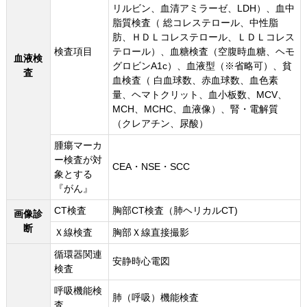
リルビン、血清アミラーゼ、LDH）、血中
脂質検査（ 総コレステロール、中性脂
肪、ＨＤＬコレステロール、ＬＤＬコレス
検査項目
テロール）、血糖検査（空腹時血糖、ヘモ
血液検
グロビンA1c）、血液型（※省略可）、貧
査
血検査（ 白血球数、赤血球数、血色素
量、ヘマトクリット、血小板数、MCV、
MCH、MCHC、血液像）、腎・電解質
（クレアチン、尿酸）
腫瘍マーカ
ー検査が対
CEA・NSE・SCC
象とする
『がん』
CT検査
胸部CT検査（肺ヘリカルCT)
画像診
断
Ｘ線検査
胸部Ｘ線直接撮影
循環器関連
安静時心電図
検査
呼吸機能検
肺（呼吸）機能検査
査