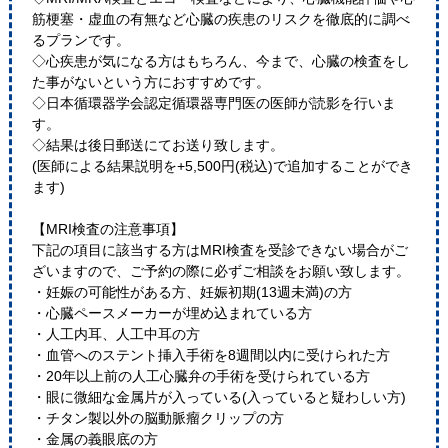
筋梗塞・虚血の有無など心臓の疾患のリスクを徹底的に調べ
るプランです。
◇心疾患が気になる方はもちろん、今まで、心臓の検査をし
た事がないという方におすすめです。
◇日本循環器学会認定循環器専門医の医師が読影を行いま
す。
◇結果は後日郵送にてお送り致します。
(医師による結果説明を+5,500円(税込)で追加することができ
ます)
【MRI検査の注意事項】
下記の項目に該当する方はMRI検査を受診できない場合がご
ざいますので、ご予約の際に必ずご相談をお願い致します。
・妊娠の可能性がある方、妊娠初期(13週未満)の方
・心臓ペースメーカーが埋め込まれている方
・人工内耳、人工中耳の方
・血管へのステント挿入手術を8週間以内に受けられた方
・20年以上前の人工心臓弁の手術を受けられている方
・眼に微細な金属片が入っている(入っていると疑わしい方)
・チタン製以外の脳動脈瘤クリップの方
・金属の義眼底の方