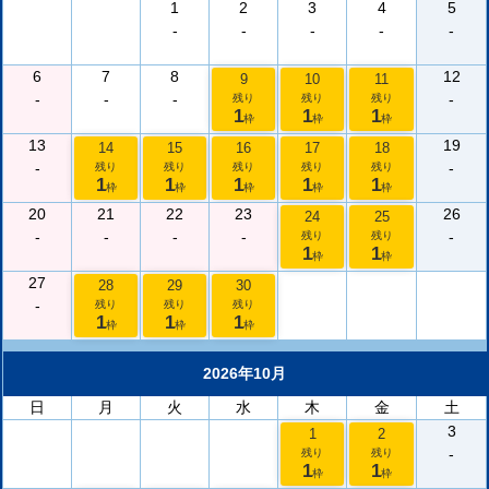
1
2
3
4
5
-
-
-
-
-
6
7
8
12
9
10
11
-
-
-
-
残り
残り
残り
1
1
1
枠
枠
枠
13
19
14
15
16
17
18
-
-
残り
残り
残り
残り
残り
1
1
1
1
1
枠
枠
枠
枠
枠
20
21
22
23
26
24
25
-
-
-
-
-
残り
残り
1
1
枠
枠
27
28
29
30
-
残り
残り
残り
1
1
1
枠
枠
枠
2026年10月
日
月
火
水
木
金
土
3
1
2
-
残り
残り
1
1
枠
枠