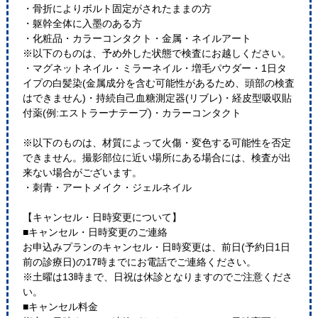
・骨折によりボルト固定がされたままの方
・躯幹全体に入墨のある方
・化粧品・カラーコンタクト・金属・ネイルアート
※以下のものは、予め外した状態で検査にお越しください。
・マグネットネイル・ミラーネイル・増毛パウダー・1日タ
イプの白髪染(金属成分を含む可能性があるため、頭部の検査
はできません)・持続自己血糖測定器(リブレ)・経皮型吸収貼
付薬(例:エストラーナテープ)・カラーコンタクト
※以下のものは、材質によって火傷・変色する可能性を否定
できません。撮影部位に近い場所にある場合には、検査が出
来ない場合がございます。
・刺青・アートメイク・ジェルネイル
【キャンセル・日時変更について】
■キャンセル・日時変更のご連絡
お申込みプランのキャンセル・日時変更は、前日(予約日1日
前の診療日)の17時までにお電話でご連絡ください。
※土曜は13時まで、日祝は休診となりますのでご注意くださ
い。
■キャンセル料金