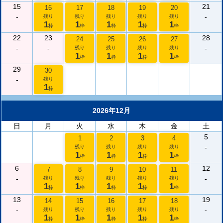
15
21
16
17
18
19
20
-
-
残り
残り
残り
残り
残り
1
1
1
1
1
枠
枠
枠
枠
枠
22
23
28
24
25
26
27
-
-
-
残り
残り
残り
残り
1
1
1
1
枠
枠
枠
枠
29
30
-
残り
1
枠
2026年12月
日
月
火
水
木
金
土
5
1
2
3
4
-
残り
残り
残り
残り
1
1
1
1
枠
枠
枠
枠
6
12
7
8
9
10
11
-
-
残り
残り
残り
残り
残り
1
1
1
1
1
枠
枠
枠
枠
枠
13
19
14
15
16
17
18
-
-
残り
残り
残り
残り
残り
1
1
1
1
1
枠
枠
枠
枠
枠