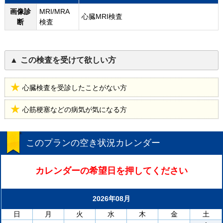
画像診
MRI/MRA
心臓MRI検査
断
検査
この検査を受けて欲しい方
心臓検査を受診したことがない方
心筋梗塞などの病気が気になる方
このプランの空き状況カレンダー
カレンダーの希望日を押してください
2026年08月
日
月
火
水
木
金
土