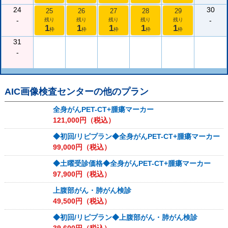
24
30
25
26
27
28
29
-
-
残り
残り
残り
残り
残り
1
1
1
1
1
枠
枠
枠
枠
枠
31
-
AIC画像検査センター
の他のプラン
全身がんPET-CT+腫瘍マーカー
121,000
円（税込）
◆初回/リピプラン◆全身がんPET-CT+腫瘍マーカー
99,000
円（税込）
◆土曜受診価格◆全身がんPET-CT+腫瘍マーカー
97,900
円（税込）
上腹部がん・肺がん検診
49,500
円（税込）
◆初回/リピプラン◆上腹部がん・肺がん検診