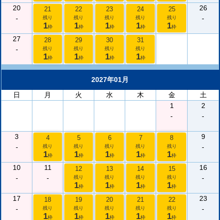
20
26
21
22
23
24
25
-
-
残り
残り
残り
残り
残り
1
1
1
1
1
枠
枠
枠
枠
枠
27
28
29
30
31
-
残り
残り
残り
残り
1
1
1
1
枠
枠
枠
枠
2027年01月
日
月
火
水
木
金
土
1
2
-
-
3
9
4
5
6
7
8
-
-
残り
残り
残り
残り
残り
1
1
1
1
1
枠
枠
枠
枠
枠
10
11
16
12
13
14
15
-
-
-
残り
残り
残り
残り
1
1
1
1
枠
枠
枠
枠
17
23
18
19
20
21
22
-
-
残り
残り
残り
残り
残り
1
1
1
1
1
枠
枠
枠
枠
枠