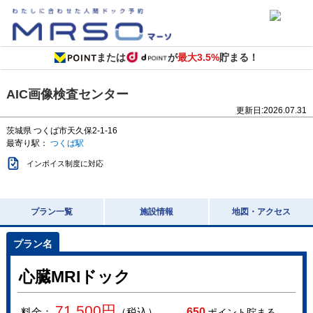
または
が
最大3.5%
貯まる！
AIC画像検査センター
更新日:
2026.07.31
茨城県
つくば市天久保2-1-16
最寄り駅：
つくば駅
インボイス制度に対応
プラン一覧
施設情報
地図・アクセス
心臓MRIドック
71,500
円
料金：
（税込）
650
ポイント貯まる