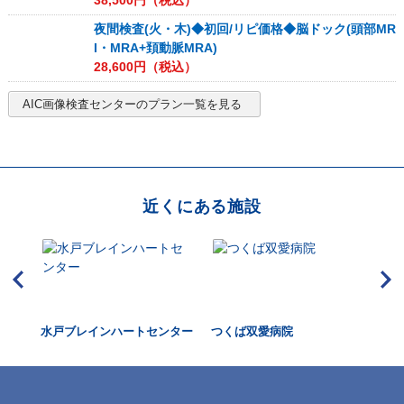
38,500
円（税込）
夜間検査(火・木)◆初回/リピ価格◆脳ドック(頭部MR
I・MRA+頚動脈MRA)
28,600
円（税込）
AIC画像検査センター
のプラン一覧を見る
近くにある施設
水戸ブレインハートセンター
つくば双愛病院
水