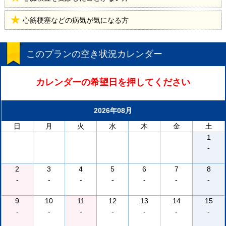
心筋梗塞などの病気が気になる方
このプランの空き状況カレンダー
カレンダーの希望日を押してください
2026年08月
日
月
火
水
木
金
土
1
-
2
3
4
5
6
7
8
-
-
-
-
-
-
-
9
10
11
12
13
14
15
-
-
-
-
-
-
-