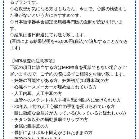
るプランです。
◇心疾患が気になる方はもちろん、今まで、心臓の検査をし
た事がないという方におすすめです。
◇日本循環器学会認定循環器専門医の医師が読影を行いま
す。
◇結果は後日郵送にてお送り致します。
(医師による結果説明を+5,500円(税込)で追加することができ
ます)
【MRI検査の注意事項】
下記の項目に該当する方はMRI検査を受診できない場合がご
ざいますので、ご予約の際に必ずご相談をお願い致します。
・妊娠の可能性がある方、妊娠初期(13週未満)の方
・心臓ペースメーカーが埋め込まれている方
・人工内耳、人工中耳の方
・血管へのステント挿入手術を8週間以内に受けられた方
・20年以上前の人工心臓弁の手術を受けられている方
・眼に微細な金属片が入っている(入っていると疑わしい方)
・チタン製以外の脳動脈瘤クリップの方
・金属の義眼底の方
・骨折によりボルト固定がされたままの方