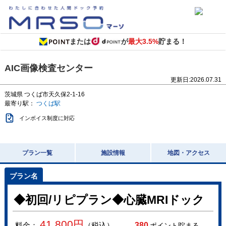
または
が
最大3.5%
貯まる！
AIC画像検査センター
更新日:
2026.07.31
茨城県
つくば市天久保2-1-16
最寄り駅：
つくば駅
インボイス制度に対応
プラン一覧
施設情報
地図・アクセス
◆初回/リピプラン◆心臓MRIドック
41,800
円
料金：
（税込）
380
ポイント貯まる