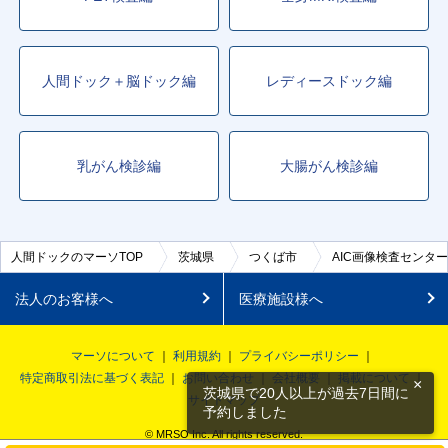
人間ドック＋脳ドック編
レディースドック編
乳がん検診編
大腸がん検診編
人間ドックのマーソTOP
茨城県
つくば市
AIC画像検査センター
法人のお客様へ
医療施設様へ
マーソについて
利用規約
プライバシーポリシー
特定商取引法に基づく表記
お問い合わせ
会社概要
掲載について
×
茨城県で20人以上が過去7日間に
サイトマップ
予約しました
© MRSO Inc. All rights reserved.