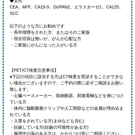
◆女性
CEA、AFP、CA19-9、DUPAN2、エラスターゼ1、CA125、
SCC
以下のような方にお勧めです
・長年喫煙をされた方、またはそのご家族
・現在症状は無いが、がんが心配な方
・ご家族にがんになった人がいる方
【PET/CT検査注意事項】
●下記の項目に該当する方はCT検査を受診することができな
い場合がございますので、ご予約の際に必ずご相談をお願い
致します。
・心臓ペースメーカー、除細動器、刺激電極などを身につけ
ている方
・体内に脳動脈瘤クリップや人工関節などの金属が埋め込ま
れている方
・入墨をされている方(まゆなども含む)
・妊娠している方(妊娠の可能性がある方)
・服用中の薬のある方は、かかりつけ医にご相談ください。