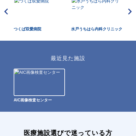
つくば双愛病院
水戸うちはら内科クリニック
勝
最近見た施設
AIC画像検査センター
医療施設選びで迷っている方