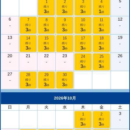
5
1
2
3
4
-
残り
残り
残り
残り
3
3
3
1
枠
枠
枠
枠
6
12
7
8
9
10
11
-
-
残り
残り
残り
残り
残り
3
3
3
3
3
枠
枠
枠
枠
枠
13
19
14
15
16
17
18
-
-
残り
残り
残り
残り
残り
3
3
3
3
3
枠
枠
枠
枠
枠
20
21
22
23
26
24
25
-
-
-
-
-
残り
残り
3
3
枠
枠
27
28
29
30
-
残り
残り
残り
3
3
3
枠
枠
枠
2026年10月
日
月
火
水
木
金
土
3
1
2
-
残り
残り
3
3
枠
枠