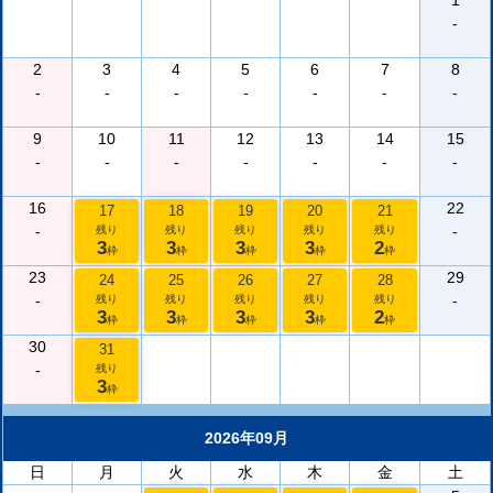
1
-
2
3
4
5
6
7
8
-
-
-
-
-
-
-
9
10
11
12
13
14
15
-
-
-
-
-
-
-
16
22
17
18
19
20
21
-
-
残り
残り
残り
残り
残り
3
3
3
3
2
枠
枠
枠
枠
枠
23
29
24
25
26
27
28
-
-
残り
残り
残り
残り
残り
3
3
3
3
2
枠
枠
枠
枠
枠
30
31
-
残り
3
枠
2026年09月
日
月
火
水
木
金
土