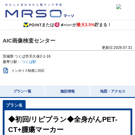
または
が
最大3.5%
貯まる！
AIC画像検査センター
更新日:
2026.07.31
茨城県
つくば市天久保2-1-16
最寄り駅：
つくば駅
インボイス制度に対応
プラン一覧
施設情報
地図・アクセス
◆初回/リピプラン◆全身がんPET-
CT+腫瘍マーカー