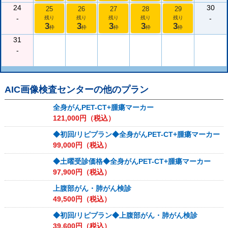
24
30
25
26
27
28
29
-
-
残り
残り
残り
残り
残り
3
3
3
3
3
枠
枠
枠
枠
枠
31
-
AIC画像検査センター
の他のプラン
全身がんPET-CT+腫瘍マーカー
121,000
円（税込）
◆初回/リピプラン◆全身がんPET-CT+腫瘍マーカー
99,000
円（税込）
◆土曜受診価格◆全身がんPET-CT+腫瘍マーカー
97,900
円（税込）
上腹部がん・肺がん検診
49,500
円（税込）
◆初回/リピプラン◆上腹部がん・肺がん検診
39,600
円（税込）