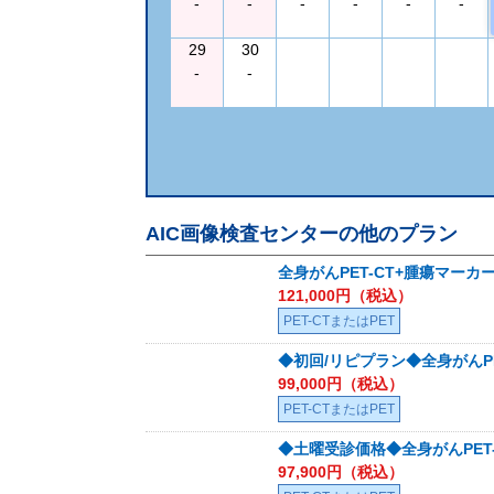
-
-
-
-
-
-
29
30
-
-
AIC画像検査センター
の他のプラン
全身がんPET-CT+腫瘍マーカ
121,000
円（税込）
PET-CTまたはPET
◆初回/リピプラン◆全身がんPE
99,000
円（税込）
PET-CTまたはPET
◆土曜受診価格◆全身がんPET
97,900
円（税込）