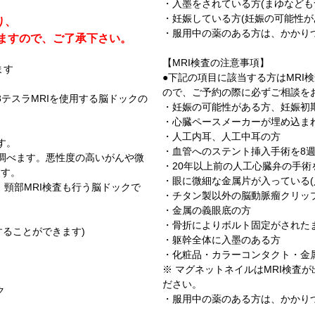
・入墨をされている方(まゆなども
・妊娠している方(妊娠の可能性が
り、
・服用中の薬のある方は、かかり
ますので、ご了承下さい。
【MRI検査の注意事項】
ます
●下記の項目に該当する方はMRI
ので、ご予約の際に必ずご相談を
3テスラMRIを使用する脳ドックの
・妊娠の可能性がある方、妊娠初期
・心臓ペースメーカーが埋め込ま
・人工内耳、人工中耳の方
ます。
・血管へのステント挿入手術を8
を調べます。悪性度の高いがんや微
・20年以上前の人工心臓弁の手
ます。
・眼に微細な金属片が入っている(
、頸部MRI検査も行う脳ドックで
・チタン製以外の脳動脈瘤クリッ
・金属の義眼底の方
・骨折によりボルト固定がされた
加することができます)
・躯幹全体に入墨のある方
・化粧品・カラーコンタクト・金
※ マグネットネイルはMRI検査
ださい。
ク
・服用中の薬のある方は、かかり