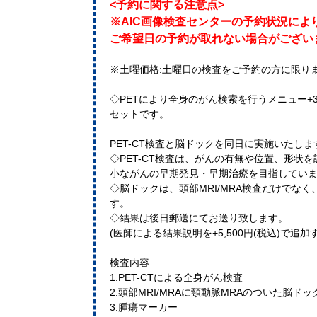
<予約に関する注意点>
※AIC画像検査センターの予約状況によ
ご希望日の予約が取れない場合がござい
※土曜価格:土曜日の検査をご予約の方に限り
◇PETにより全身のがん検索を行うメニュー+
セットです。
PET-CT検査と脳ドックを同日に実施いたし
◇PET-CT検査は、がんの有無や位置、形状
小ながんの早期発見・早期治療を目指してい
◇脳ドックは、頭部MRI/MRA検査だけでなく
す。
◇結果は後日郵送にてお送り致します。
(医師による結果説明を+5,500円(税込)で追
検査内容
1.PET-CTによる全身がん検査
2.頭部MRI/MRAに頸動脈MRAのついた脳ドッ
3.腫瘍マーカー