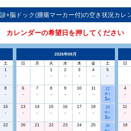
検診+脳ドック(腫瘍マーカー付)
の空き状況カレ
カレンダーの希望日を押してください
2026年09月
土
日
月
火
水
木
金
土
日
1
1
2
3
4
5
-
-
-
-
-
-
8
6
7
8
9
10
11
4
12
-
-
-
-
-
-
-
-
残り
1
枠
15
13
14
15
16
17
18
11
19
-
-
-
-
-
-
-
-
残り
1
枠
22
20
21
22
23
24
25
18
26
-
-
-
-
-
-
-
-
残り