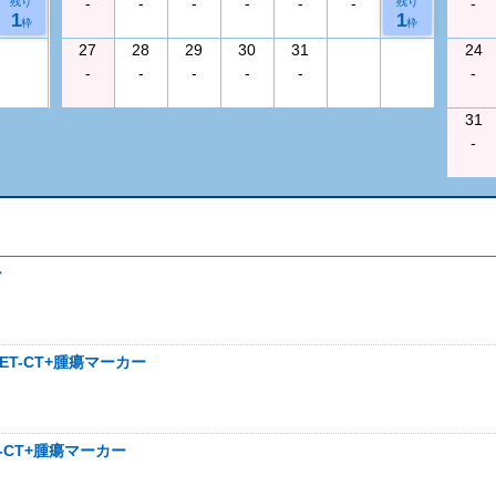
-
-
-
-
-
-
-
残り
残り
1
1
枠
枠
27
28
29
30
31
24
-
-
-
-
-
-
31
-
ー
T-CT+腫瘍マーカー
-CT+腫瘍マーカー