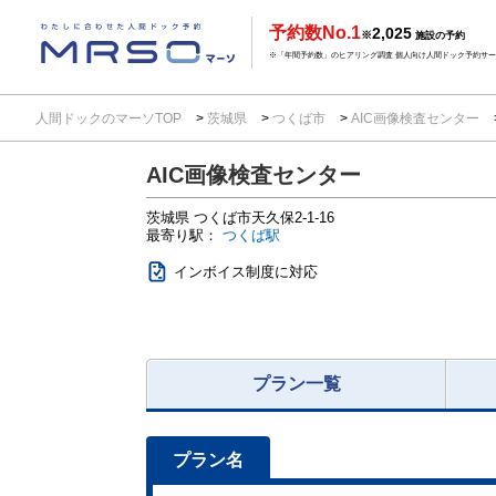
予約数No.1
2,025
※
施設の予約
※「年間予約数」のヒアリング調査 個人向け人間ドック予約サービ
人間ドックのマーソTOP
茨城県
つくば市
AIC画像検査センター
AIC画像検査センター
茨城県
つくば市天久保2-1-16
最寄り駅：
つくば駅
インボイス制度に対応
プラン一覧