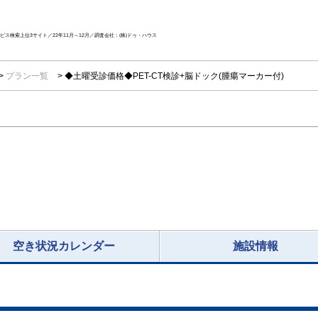
ス検索上位3サイト／22年11月～12月／調査会社：(株)ドゥ・ハウス
プラン一覧
◆土曜受診価格◆PET-CT検診+脳ドック(腫瘍マーカー付)
空き状況カレンダー
施設情報