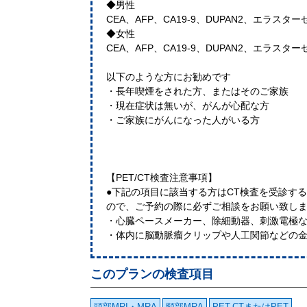
◆男性
CEA、AFP、CA19-9、DUPAN2、エラスター
◆女性
CEA、AFP、CA19-9、DUPAN2、エラスター
以下のような方にお勧めです
・長年喫煙をされた方、またはそのご家族
・現在症状は無いが、がんが心配な方
・ご家族にがんになった人がいる方
【PET/CT検査注意事項】
●下記の項目に該当する方はCT検査を受診す
ので、ご予約の際に必ずご相談をお願い致し
・心臓ペースメーカー、除細動器、刺激電極
・体内に脳動脈瘤クリップや人工関節などの
このプランの検査項目
頭部MRI・MRA
頸部MRA
PET-CTまたはPET