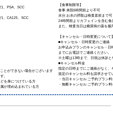
【食事制限等】
ゼ1、PSA、SCC
食事:来院6時間前より不可
水分:お水の摂取は検査直前まで
ゼ1、CA125、SCC
24時間前よりカフェインを含む
また、検査当日は糖尿病の薬を服
【キャンセル・日時変更について
■キャンセル・日時変更のご連絡
お申込みプランのキャンセル・日時
までにお電話でご連絡ください。
※土曜は13時まで、日祝は休診
■キャンセル料金
指定の日時までにご連絡がなく、
ることができない場合がございます
規定のキャンセル料を請求させて
ます。
・当日キャンセル:ご予約プラン料
などを身につけている方
・無断キャンセル:ご予約プラン料金
金属が埋め込まれている方