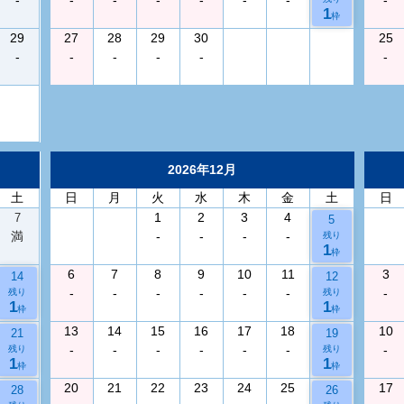
1
枠
29
27
28
29
30
25
-
-
-
-
-
-
2026年12月
土
日
月
火
水
木
金
土
日
1
2
3
4
7
5
満
-
-
-
-
残り
1
枠
6
7
8
9
10
11
3
14
12
-
-
-
-
-
-
-
残り
残り
1
1
枠
枠
13
14
15
16
17
18
10
21
19
-
-
-
-
-
-
-
残り
残り
1
1
枠
枠
20
21
22
23
24
25
17
28
26