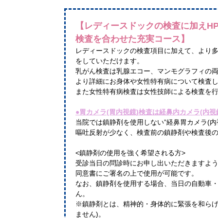
【レディースドックの検査に加えH
検査を合わせた充実コース】
レディースドックの検査項目に加えて、より
をしていただけます。
乳がん検査は乳腺エコー、マンモグラフィの
より詳細にお身体や女性特有病について検査
また女性特有病検査は女性技師による検査を
●胃カメラ(胃内視鏡)検査は経鼻内カメラ(内視
当院では鎮静剤を使用しない”経鼻胃カメラ(
嘔吐反射が少なく、検査前の鎮静剤や検査後
<鎮静剤の使用を強く希望される方>
受診当日の問診時にお申し出いただきますよ
同意書にご署名の上で使用が可能です。
なお、鎮静剤を使用する場合、当日の自動車
ん。
※鎮静剤とは、精神的・身体的に緊張を和らげ
ません)。