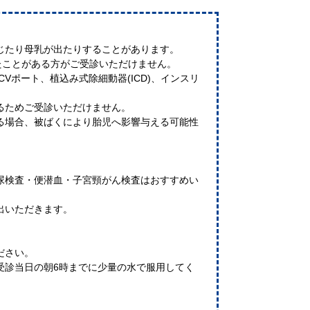
じたり母乳が出たりすることがあります。
けたことがある方がご受診いただけません。
Vポート、植込み式除細動器(ICD)、インスリ
るためご受診いただけません。
る場合、被ばくにより胎児へ影響与える可能性
。
尿検査・便潜血・子宮頸がん検査はおすすめい
出いただきます。
ださい。
受診当日の朝6時までに少量の水で服用してく