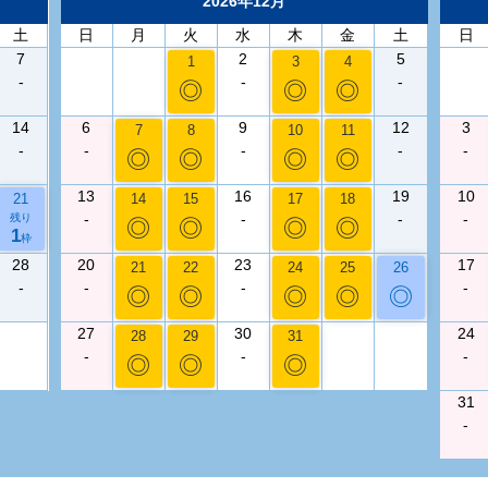
2026年12月
土
日
月
火
水
木
金
土
日
7
2
5
1
3
4
-
-
-
◎
◎
◎
14
6
9
12
3
7
8
10
11
-
-
-
-
-
◎
◎
◎
◎
13
16
19
10
21
14
15
17
18
-
-
-
-
残り
◎
◎
◎
◎
1
枠
28
20
23
17
21
22
24
25
26
-
-
-
-
◎
◎
◎
◎
◎
27
30
24
28
29
31
-
-
-
◎
◎
◎
31
-