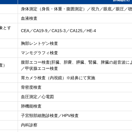
身体測定（身長・体重・腹囲測定）／視力／眼底／眼圧／
血液検査
象とす
CEA／CA19-9／CA15-3／CA125／HE-4
胸部レントゲン検査
マンモグラフィ検査
腹部エコー検査(肝臓、胆嚢、膵臓、腎臓、脾臓の超音波に
査）
／甲状腺エコー検査
胃カメラ検査（内視鏡）※経鼻にて実施
骨密度検査
血圧測定／心電図
肺機能検査
子宮頸部細胞診検査／HPV検査
内科診察