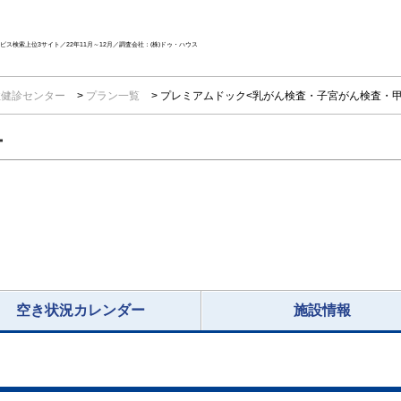
ス検索上位3サイト／22年11月～12月／調査会社：(株)ドゥ・ハウス
性健診センター
プラン一覧
プレミアムドック<乳がん検査・子宮がん検査・甲
ー
空き状況カレンダー
施設情報