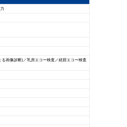
聴力
よる画像診断)／乳房エコー検査／経腟エコー検査