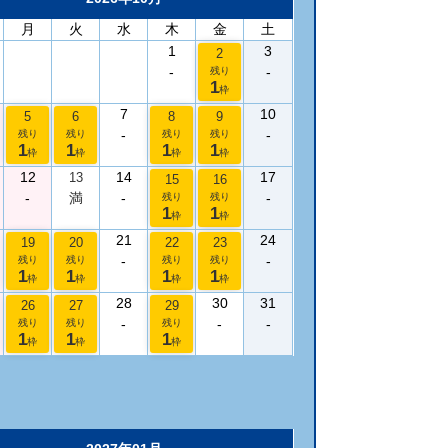
月
火
水
木
金
土
1
3
2
-
-
残り
1
枠
7
10
5
6
8
9
-
-
残り
残り
残り
残り
1
1
1
1
枠
枠
枠
枠
12
14
17
13
15
16
-
満
-
-
残り
残り
1
1
枠
枠
21
24
19
20
22
23
-
-
残り
残り
残り
残り
1
1
1
1
枠
枠
枠
枠
28
30
31
26
27
29
-
-
-
残り
残り
残り
1
1
1
枠
枠
枠