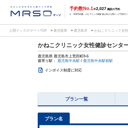
予約数No.1
2,027
※
施設の予約
※「年間予約数」のヒアリング調査 個人向け人間ドック予約サービ
人間ドックのマーソTOP
鹿児島県
鹿児島市
かねこクリニック女
かねこクリニック女性健診センタ
鹿児島県
鹿児島市上荒田町8-6
最寄り駅：
鹿児島中央駅
/
鹿児島中央駅前駅
インボイス制度に対応
プラン一覧