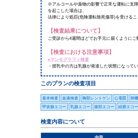
※アルコールや薬物の影響で正常な運転に支
を起こした場合は、
法律により処罰(危険運転致死傷罪)を受ける
【検査結果について】
ご受診から4週間ほどでお手元に届くようにご
【検査における注意事項】
●マンモグラフィ検査
・授乳中の方は乳腺が発達した状態になって
このプランの検査項目
基本検査
血液検査
胸部レントゲン
心電図
肺
甲状腺エコー
乳腺エコー
腹部エコー
経膣エコ
検査内容について
内容