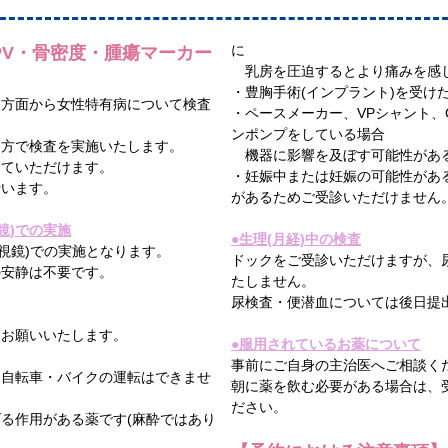
に
PV・骨密度・腫瘍マーカー
乳房を圧迫するとより痛みを感
・豊胸手術(インプラント)を受
多方面から女性特有病について検査
・ペースメーカー、VPシャント、C
ンポンプをしている場合
両方で検査を実施いたします。
機器に影響を及ぼす可能性があ
していただけます。
・妊娠中または妊娠の可能性があ
行います。
があるためご受診いただけません
鏡)での実施
●生理(月経)中の検査
内視鏡)での実施となります。
ドックをご受診いただけますが、
の安静は不要です。
たしません。
尿検査・便潜血については後日提
うお願いいたします。
●服用されているお薬について
事前にご自身の主治医へご相談く
・自転車・バイクの運転はできませ
朝に薬を飲む必要がある場合は、
ださい。
る作用がある薬です(麻酔ではあり