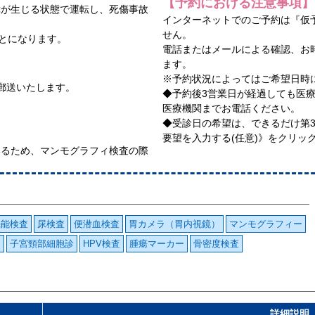
【予約における注意事項】
障が生じる状態で運転し、死傷事故
インターネットでのご予約は『仮
せん。
ことになります。
電話またはメールによる確認、お
ます。
※予約状況によってはご希望日時
郵送いたします。
◆予約後3営業日が経過しても医
医療機関までお電話ください。
◆受診日の希望は、できるだけ第
要望を入力する(任意)》をクリッ
いるため、マンモグラフィ検査の際
機能検査
尿検査
便潜血検査
胃カメラ（胃内視鏡）
マンモグラフィー
ー
子宮頸部細胞診
HPV検査
腫瘍マーカー
骨密度検査
詳細説明