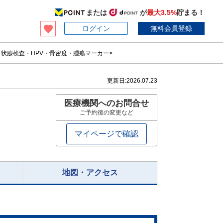
または
が
最大3.5%
貯まる！
ログイン
無料会員登録
状腺検査・HPV・骨密度・腫瘍マーカー>
更新日:
2026.07.23
医療機関へのお問合せ
ご予約後の変更など
マイページで確認
地図・アクセス