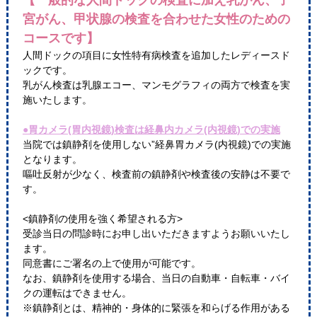
【一般的な人間ドックの検査に加え乳がん、子
宮がん、甲状腺の検査を合わせた女性のための
コースです】
人間ドックの項目に女性特有病検査を追加したレディースド
ックです。
乳がん検査は乳腺エコー、マンモグラフィの両方で検査を実
施いたします。
●胃カメラ(胃内視鏡)検査は経鼻内カメラ(内視鏡)での実施
当院では鎮静剤を使用しない”経鼻胃カメラ(内視鏡)での実施
となります。
嘔吐反射が少なく、検査前の鎮静剤や検査後の安静は不要で
す。
<鎮静剤の使用を強く希望される方>
受診当日の問診時にお申し出いただきますようお願いいたし
ます。
同意書にご署名の上で使用が可能です。
なお、鎮静剤を使用する場合、当日の自動車・自転車・バイ
クの運転はできません。
※鎮静剤とは、精神的・身体的に緊張を和らげる作用がある