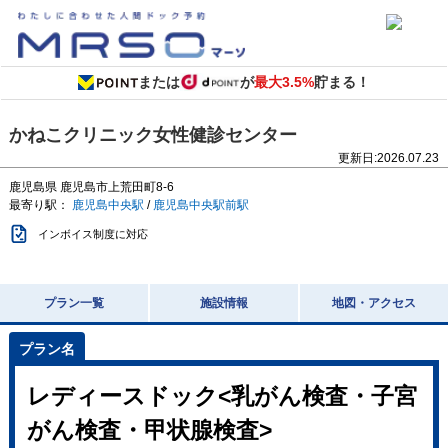
または
が
最大3.5%
貯まる！
かねこクリニック女性健診センター
更新日:
2026.07.23
鹿児島県
鹿児島市上荒田町8-6
最寄り駅：
鹿児島中央駅
/
鹿児島中央駅前駅
インボイス制度に対応
プラン一覧
施設情報
地図・アクセス
レディースドック<乳がん検査・子宮
がん検査・甲状腺検査>