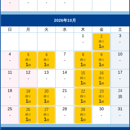
-
-
-
-
2026年10月
日
月
火
水
木
金
土
1
3
2
-
-
残り
1
枠
4
7
10
5
6
8
9
-
-
-
残り
残り
残り
残り
1
1
1
1
枠
枠
枠
枠
11
12
13
14
17
15
16
-
-
-
-
-
残り
残り
1
1
枠
枠
18
21
24
19
20
22
23
-
-
満
残り
残り
残り
残り
1
1
1
1
枠
枠
枠
枠
25
28
30
31
26
27
29
-
-
-
-
残り
残り
残り
1
1
1
枠
枠
枠