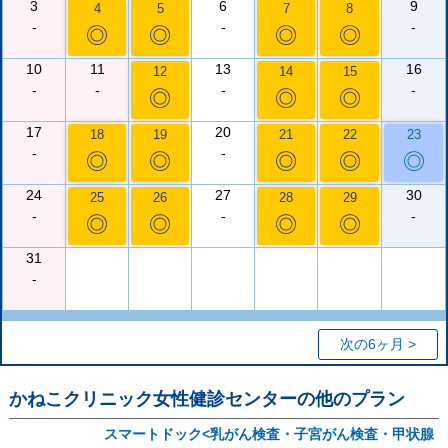
3
6
9
4
5
7
8
-
-
-
◎
◎
◎
◎
10
11
13
16
12
14
15
-
-
-
-
◎
◎
◎
17
20
18
19
21
22
23
-
-
◎
◎
◎
◎
◎
24
27
30
25
26
28
29
-
-
-
◎
◎
◎
◎
31
-
次の6ヶ月 >
かねこクリニック女性健診センター
の他のプラン
スマートドック<乳がん検査・子宮がん検査・甲状腺