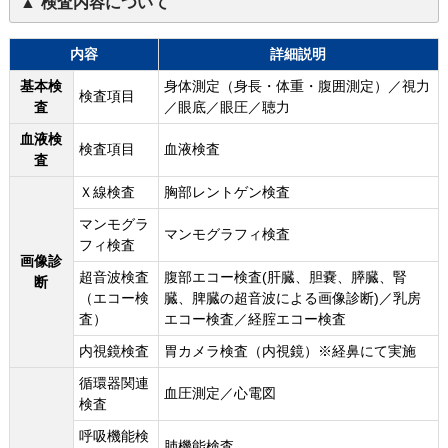
検査内容について
内容
詳細説明
基本検
身体測定（身長・体重・腹囲測定）／視力
検査項目
査
／眼底／眼圧／聴力
血液検
検査項目
血液検査
査
Ｘ線検査
胸部レントゲン検査
マンモグラ
マンモグラフィ検査
フィ検査
画像診
超音波検査
腹部エコー検査(肝臓、胆嚢、膵臓、腎
断
（エコー検
臓、脾臓の超音波による画像診断)／乳房
査）
エコー検査／経腟エコー検査
内視鏡検査
胃カメラ検査（内視鏡）※経鼻にて実施
循環器関連
血圧測定／心電図
検査
呼吸機能検
肺機能検査