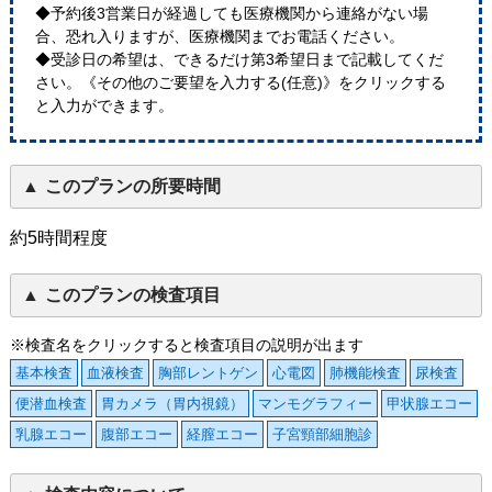
◆予約後3営業日が経過しても医療機関から連絡がない場
合、恐れ入りますが、医療機関までお電話ください。
◆受診日の希望は、できるだけ第3希望日まで記載してくだ
さい。《その他のご要望を入力する(任意)》をクリックする
と入力ができます。
このプランの所要時間
約5時間程度
このプランの検査項目
※検査名をクリックすると検査項目の説明が出ます
基本検査
血液検査
胸部レントゲン
心電図
肺機能検査
尿検査
便潜血検査
胃カメラ（胃内視鏡）
マンモグラフィー
甲状腺エコー
乳腺エコー
腹部エコー
経膣エコー
子宮頸部細胞診