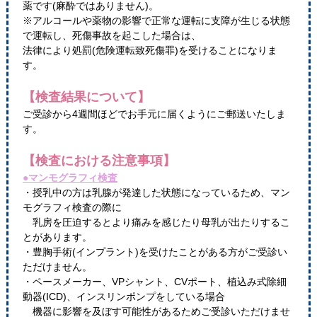
薬です(麻酔ではありません)。
※アルコールや薬物の影響で正常な運転に支障が生じる状態
で運転し、死傷事故を起こした場合は、
法律により処罰(危険運転致死傷罪)を受けることになりま
す。
【検査結果について】
ご受診から4週間ほどでお手元に届くようにご郵送いたしま
す。
【検査における注意事項】
●マンモグラフィ検査
・授乳中の方は乳腺が発達した状態になっているため、マン
モグラフィ検査の際に
乳房を圧迫するとより痛みを感じたり母乳が出たりするこ
とがあります。
・豊胸手術(インプラント)を受けたことがある方がご受診い
ただけません。
・ペースメーカー、VPシャント、CVポート、植込み式除細
動器(ICD)、インスリンポンプをしている場合
機器に影響を及ぼす可能性があるためご受診いただけませ