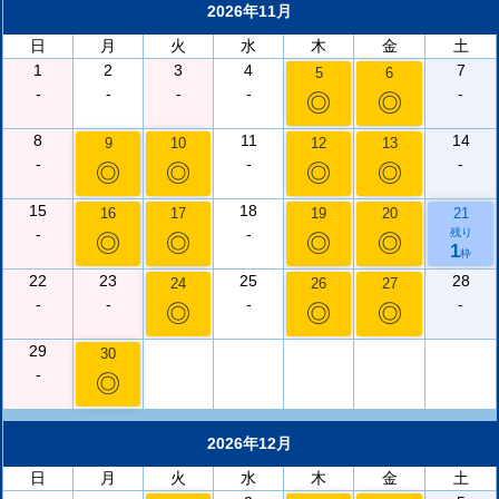
2026年11月
日
月
火
水
木
金
土
1
2
3
4
7
5
6
-
-
-
-
-
◎
◎
8
11
14
9
10
12
13
-
-
-
◎
◎
◎
◎
15
18
16
17
19
20
21
-
-
残り
◎
◎
◎
◎
1
枠
22
23
25
28
24
26
27
-
-
-
-
◎
◎
◎
29
30
-
◎
2026年12月
日
月
火
水
木
金
土