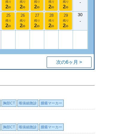
-
残り
残り
残り
残り
残り
2
2
2
2
2
枠
枠
枠
枠
枠
30
25
26
27
28
29
-
残り
残り
残り
残り
残り
2
2
2
2
2
枠
枠
枠
枠
枠
次の6ヶ月 >
胸部CT
喀痰細胞診
腫瘍マーカー
胸部CT
喀痰細胞診
腫瘍マーカー