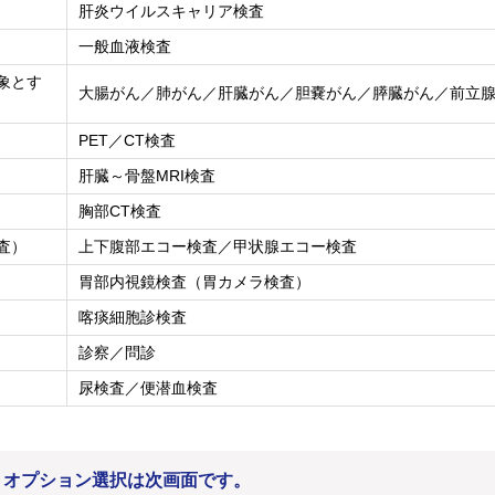
肝炎ウイルスキャリア検査
一般血液検査
象とす
大腸がん／肺がん／肝臓がん／胆嚢がん／膵臓がん／前立
PET／CT検査
肝臓～骨盤MRI検査
胸部CT検査
査）
上下腹部エコー検査／甲状腺エコー検査
胃部内視鏡検査（胃カメラ検査）
喀痰細胞診検査
診察／問診
尿検査／便潜血検査
。オプション選択は次画面です。