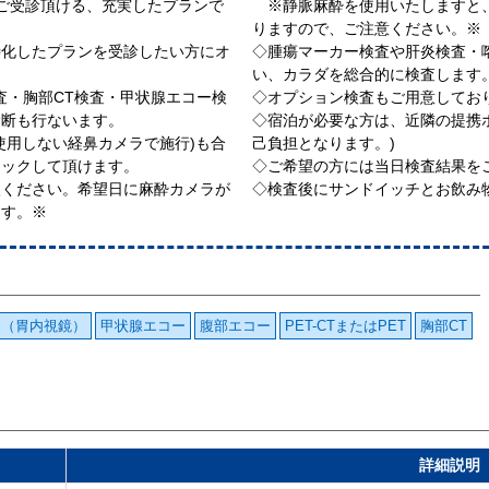
でご受診頂ける、充実したプランで
※静脈麻酔を使用いたしますと、
りますので、ご注意ください。※
特化したプランを受診したい方にオ
◇腫瘍マーカー検査や肝炎検査・
い、カラダを総合的に検査します
検査・胸部CT検査・甲状腺エコー検
◇オプション検査もご用意してお
診断も行ないます。
◇宿泊が必要な方は、近隣の提携
使用しない経鼻カメラで施行)も合
己負担となります。)
ェックして頂けます。
◇ご希望の方には当日検査結果を
ください。希望日に麻酔カメラが
◇検査後にサンドイッチとお飲み
ます。※
ラ（胃内視鏡）
甲状腺エコー
腹部エコー
PET-CTまたはPET
胸部CT
詳細説明