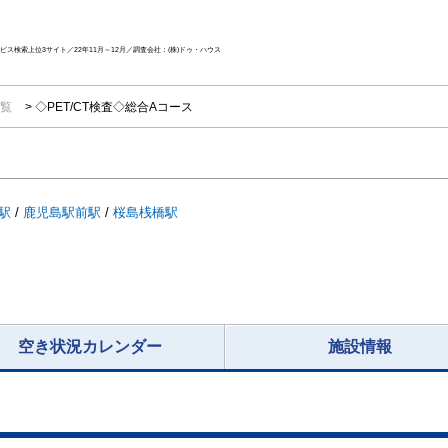
ス検索上位3サイト／22年11月～12月／調査会社：(株)ドゥ・ハウス
一覧
◇PET/CT検査◇総合Aコース
駅
/
鹿児島駅前駅
/
桜島桟橋駅
空き状況カレンダー
施設情報