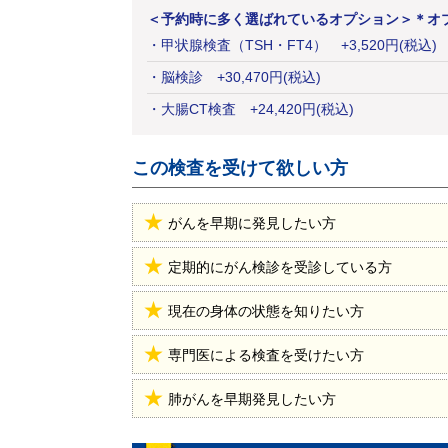
＜予約時に多く選ばれているオプション＞
＊オ
・
甲状腺検査（TSH・FT4）
+
3,520
円
(税込)
・
脳検診
+
30,470
円
(税込)
・
大腸CT検査
+
24,420
円
(税込)
この検査を受けて欲しい方
がんを早期に発見したい方
定期的にがん検診を受診している方
現在の身体の状態を知りたい方
専門医による検査を受けたい方
肺がんを早期発見したい方