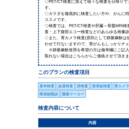
◇PET/CT検査に加えて様々な検査を日帰り
す。
◇カラダを徹底的に検査したい方や、がんに
ススメです。
◇検査では、PET/CT検査や肝臓～骨盤MRI
査・上下腹部エコー検査などのあらゆる画像
◇また、胃カメラ検査(原則として静脈麻酔は
わせて行ないますので、胃がんもしっかりチ
※静脈麻酔使用を希望の方は備考欄にご記入
取れない場合はこちらからご連絡させて頂き
このプランの検査項目
基本検査
血液検査
尿検査
便潜血検査
胃カメ
喀痰細胞診
腫瘍マーカー
検査内容について
内容