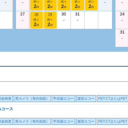
-
-
-
-
残り
残り
残り
残り
残り
2
2
2
2
2
枠
枠
枠
枠
枠
27
30
31
24
28
29
-
-
-
-
残り
残り
2
2
枠
枠
31
-
潜血検査
胃カメラ（胃内視鏡）
甲状腺エコー
腹部エコー
PET-CTまたはPET
Aコース
潜血検査
胃カメラ（胃内視鏡）
甲状腺エコー
腹部エコー
PET-CTまたはPET