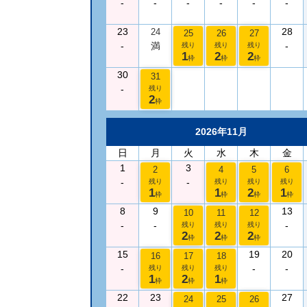
-
-
-
-
-
-
23
28
24
25
26
27
-
満
-
残り
残り
残り
1
2
2
枠
枠
枠
30
31
-
残り
2
枠
2026年11月
日
月
火
水
木
金
1
3
2
4
5
6
-
-
残り
残り
残り
残り
1
1
2
1
枠
枠
枠
枠
8
9
13
10
11
12
-
-
-
残り
残り
残り
2
2
2
枠
枠
枠
15
19
20
16
17
18
-
-
-
残り
残り
残り
1
2
1
枠
枠
枠
22
23
27
24
25
26