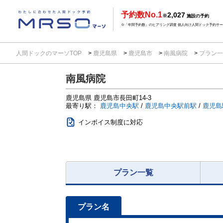
予約数No.1
2,027
※
施設の予約
※「年間予約数」のヒアリング調査 個人向け人間ドック予約サービ
人間ドックのマーソTOP
鹿児島県
鹿児島市
南風病院
プラン
南風病院
鹿児島県
鹿児島市長田町14-3
最寄り駅：
鹿児島中央駅
/
鹿児島中央駅前駅
/
鹿児島
インボイス制度に対応
プラン一覧