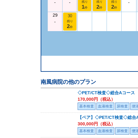
-
-
-
残り
残り
残り
1
2
2
枠
枠
枠
29
30
-
残り
2
枠
南風病院
の他のプラン
◇PET/CT検査◇総合Aコース
170,000
円（税込）
基本検査
血液検査
尿検査
便
【ペア】◇PET/CT検査◇総合
300,000
円（税込）
基本検査
血液検査
尿検査
便