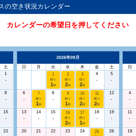
ス
の空き状況カレンダー
カレンダーの希望日を押してください
2026年09月
土
日
月
火
水
木
金
土
日
1
4
5
1
2
3
-
-
-
残り
残り
残り
1
2
2
枠
枠
枠
8
6
8
12
4
7
9
10
11
-
-
-
-
-
残り
残り
残り
残り
1
1
2
2
枠
枠
枠
枠
15
13
14
15
18
19
11
16
17
-
-
-
-
-
-
-
残り
残り
2
1
枠
枠
22
20
21
22
23
24
26
18
25