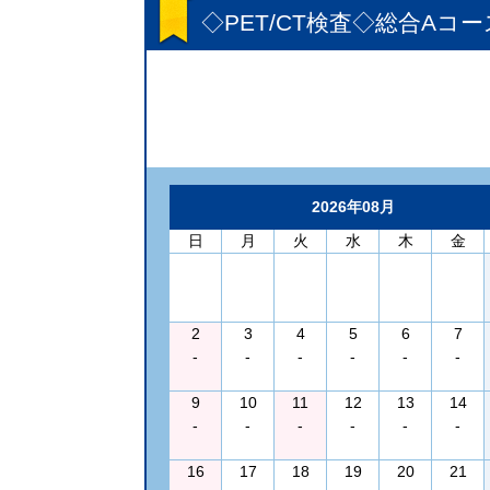
◇PET/CT検査◇総合Aコー
2026年08月
日
月
火
水
木
金
2
3
4
5
6
7
-
-
-
-
-
-
9
10
11
12
13
14
-
-
-
-
-
-
16
17
18
19
20
21