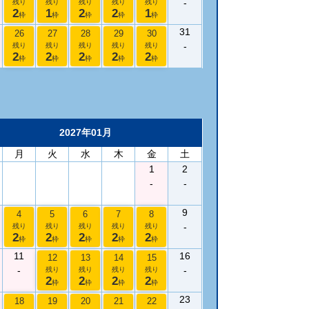
-
残り
残り
残り
残り
残り
2
1
2
2
1
枠
枠
枠
枠
枠
31
26
27
28
29
30
-
残り
残り
残り
残り
残り
2
2
2
2
2
枠
枠
枠
枠
枠
2027年01月
月
火
水
木
金
土
1
2
-
-
9
4
5
6
7
8
-
残り
残り
残り
残り
残り
2
2
2
2
2
枠
枠
枠
枠
枠
11
16
12
13
14
15
-
-
残り
残り
残り
残り
2
2
2
2
枠
枠
枠
枠
23
18
19
20
21
22