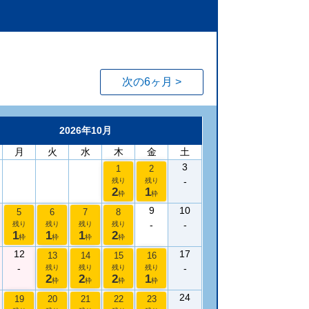
次の6ヶ月 >
2026年10月
月
火
水
木
金
土
3
1
2
-
残り
残り
2
1
枠
枠
9
10
5
6
7
8
-
-
残り
残り
残り
残り
1
1
1
2
枠
枠
枠
枠
12
17
13
14
15
16
-
-
残り
残り
残り
残り
2
2
2
1
枠
枠
枠
枠
24
19
20
21
22
23