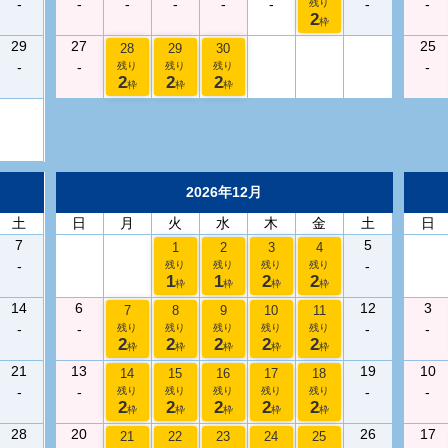
-
-
-
-
-
-
-
-
残り
2
枠
29
27
25
28
29
30
-
-
-
残り
残り
残り
2
2
2
枠
枠
枠
2026年12月
土
日
月
火
水
木
金
土
日
7
5
1
2
3
4
-
-
残り
残り
残り
残り
1
1
2
2
枠
枠
枠
枠
14
6
12
3
7
8
9
10
11
-
-
-
-
残り
残り
残り
残り
残り
2
2
2
2
2
枠
枠
枠
枠
枠
21
13
19
10
14
15
16
17
18
-
-
-
-
残り
残り
残り
残り
残り
2
2
2
2
2
枠
枠
枠
枠
枠
28
20
26
17
21
22
23
24
25