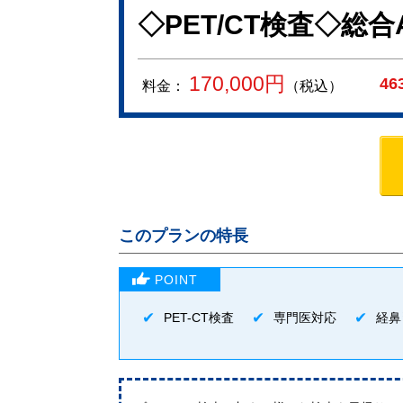
◇PET/CT検査◇総
170,000
円
46
料金：
（税込）
このプランの特長
PET-CT検査
専門医対応
経鼻