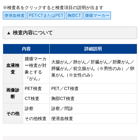
※検査名をクリックすると検査項目の説明が出ます
便潜血検査
PET-CTまたはPET
胸部CT
腫瘍マーカー
検査内容について
内容
詳細説明
腫瘍マーカ
大腸がん／肺がん／肝臓がん／胆嚢がん／
血液検
ー検査が対
膵臓がん／前立腺がん（※男性のみ）／卵
査
象とする
巣がん（※女性のみ）
『がん』
PET検査
PET／CT検査
画像診
断
CT検査
胸部CT検査
診察
診察／問診
その他
その他検査
便潜血検査