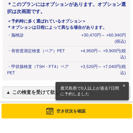
＊このプランにはオプションがあります。オプション選
択は次画面です。
＜予約時に多く選ばれているオプション＞
＊オプションは日程によって異なる場合があります。
・
脳検診
+
30,470
円
～ +60,940円
(税込)
・
骨密度測定検査（ペア）PET
+
4,950
円
～ +9,900円(税
込)
・
甲状腺検査（TSH・FT4）ペア
+
3,520
円
～ +7,040円(税
PET
込)
×
鹿児島県で0人以上が過去7日間
この検査を受けて欲しい方
に予約しました
がんを早期に発見したい方
空き状況を確認
定期的にがん検診を受診している方