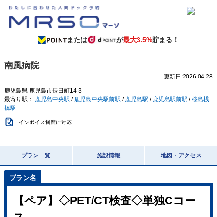
または
が
最大3.5%
貯まる！
南風病院
更新日:
2026.04.28
鹿児島県
鹿児島市長田町14-3
最寄り駅：
鹿児島中央駅
/
鹿児島中央駅前駅
/
鹿児島駅
/
鹿児島駅前駅
/
桜島桟
橋駅
インボイス制度に対応
プラン一覧
施設情報
地図・アクセス
【ペア】◇PET/CT検査◇単独Cコー