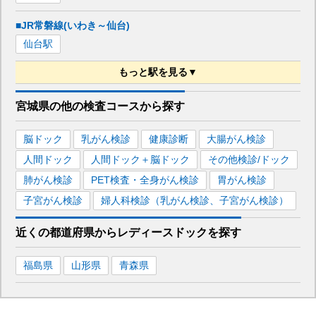
■JR常磐線(いわき～仙台)
仙台
駅
もっと駅を見る▼
■JR東北本線(黒磯～利府・盛岡)
宮城県
の
他の
検査コースから探す
仙台
駅
脳ドック
乳がん検診
健康診断
大腸がん検診
■仙台市営地下鉄南北線
人間ドック
人間ドック＋脳ドック
その他検診/ドック
仙台
駅
勾当台公園
駅
肺がん検診
PET検査・全身がん検診
胃がん検診
子宮がん検診
婦人科検診（乳がん検診、子宮がん検診）
■仙台市営地下鉄東西線
仙台
駅
近くの都道府県
から
レディースドックを
探す
■東北新幹線
福島県
山形県
青森県
仙台
駅
■秋田新幹線