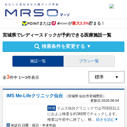
または
が
最大3.5%
貯まる！
宮城県
で
レディースドック
が予約できる
医療施設
一覧
検索条件を変更する
▼
施設一覧
プラン一覧
3
全
件中
1
〜
3
件表示
IMS Me-Lifeクリニック仙台
（宮城県 仙台市宮城野区）
更新日:
2026.08.04
特徴
イムス仙台クリニックでは70項目以上
におよぶ検査を約3時間でチェックします。
検査は午前中に終了し、検
...
続きを読む▼
休診日:
日曜・祝日・年末年始