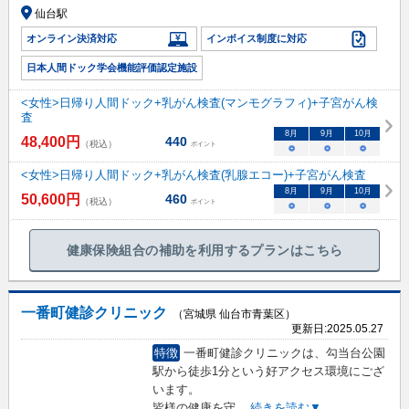
仙台駅
オンライン決済対応
インボイス制度に対応
日本人間ドック学会機能評価認定施設
<女性>日帰り人間ドック+乳がん検査(マンモグラフィ)+子宮がん検
査
8
月
9
月
10
月
48,400
円
440
（税込）
ポイント
○
○
○
<女性>日帰り人間ドック+乳がん検査(乳腺エコー)+子宮がん検査
8
月
9
月
10
月
50,600
円
460
（税込）
ポイント
○
○
○
健康保険組合の補助を利用するプランはこちら
一番町健診クリニック
（宮城県 仙台市青葉区）
更新日:
2025.05.27
特徴
一番町健診クリニックは、勾当台公園
駅から徒歩1分という好アクセス環境にござ
います。
皆様の健康を守
...
続きを読む▼