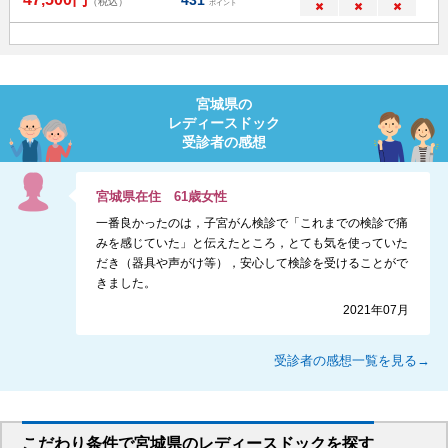
（税込）
ポイント
×
×
×
宮城県
の
レディースドック
受診者の感想
宮城県
在住
61
歳
女性
一番良かったのは，子宮がん検診で「これまでの検診で痛
みを感じていた」と伝えたところ，とても気を使っていた
だき（器具や声がけ等），安心して検診を受けることがで
きました。
2021年07月
受診者の感想一覧を見る→
こだわり条件で
宮城県
のレディースドックを
探す