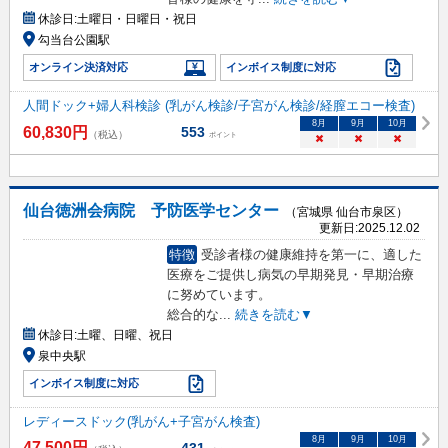
休診日:
土曜日・日曜日・祝日
勾当台公園駅
オンライン決済対応
インボイス制度に対応
人間ドック+婦人科検診 (乳がん検診/子宮がん検診/経膣エコー検査)
8
月
9
月
10
月
60,830
円
553
（税込）
ポイント
×
×
×
仙台徳洲会病院 予防医学センター
（宮城県 仙台市泉区）
更新日:
2025.12.02
特徴
受診者様の健康維持を第一に、適した
医療をご提供し病気の早期発見・早期治療
に努めています。
総合的な
...
続きを読む▼
休診日:
土曜、日曜、祝日
泉中央駅
インボイス制度に対応
レディースドック(乳がん+子宮がん検査)
8
月
9
月
10
月
47,500
円
431