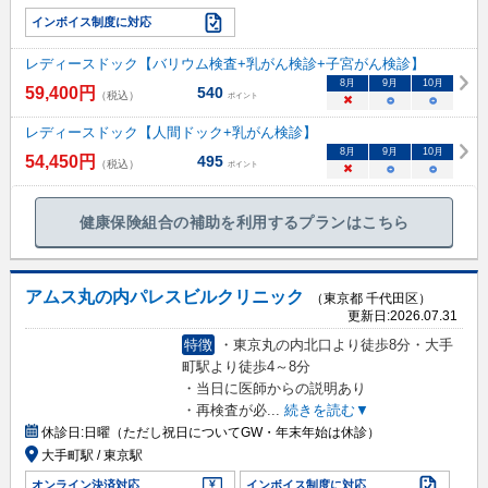
インボイス制度に対応
レディースドック【バリウム検査+乳がん検診+子宮がん検診】
8
月
9
月
10
月
59,400
円
540
（税込）
ポイント
×
○
○
レディースドック【人間ドック+乳がん検診】
8
月
9
月
10
月
54,450
円
495
（税込）
ポイント
×
○
○
健康保険組合の補助を利用するプランはこちら
アムス丸の内パレスビルクリニック
（東京都 千代田区）
更新日:
2026.07.31
特徴
・東京丸の内北口より徒歩8分・大手
町駅より徒歩4～8分
・当日に医師からの説明あり
・再検査が必
...
続きを読む▼
休診日:
日曜（ただし祝日についてGW・年末年始は休診）
大手町駅 / 東京駅
オンライン決済対応
インボイス制度に対応