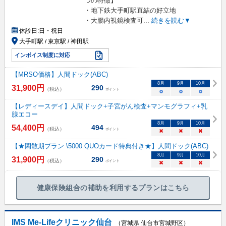
つの特徴】
・地下鉄大手町駅直結の好立地
・大腸内視鏡検査可
...
続きを読む▼
休診日:
日・祝日
大手町駅 / 東京駅 / 神田駅
インボイス制度に対応
【MRSO価格】人間ドック(ABC)
8
月
9
月
10
月
31,900
円
290
（税込）
ポイント
○
○
○
【レディースデイ】人間ドック+子宮がん検査+マンモグラフィ+乳
腺エコー
8
月
9
月
10
月
54,400
円
494
（税込）
ポイント
×
×
×
【★閑散期プラン \5000 QUOカード特典付き★】人間ドック(ABC)
8
月
9
月
10
月
31,900
円
290
（税込）
ポイント
×
×
×
健康保険組合の補助を利用するプランはこちら
IMS Me-Lifeクリニック仙台
（宮城県 仙台市宮城野区）