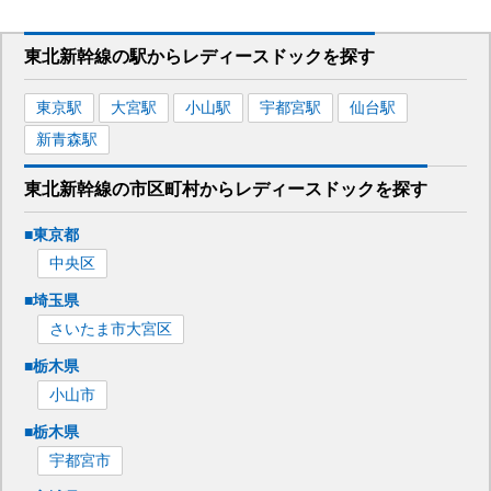
東北新幹線
の駅から
レディースドックを
探す
東京
駅
大宮
駅
小山
駅
宇都宮
駅
仙台
駅
新青森
駅
東北新幹線
の市区町村から
レディースドックを
探す
■
東京都
中央区
■
埼玉県
さいたま市大宮区
■
栃木県
小山市
■
栃木県
宇都宮市