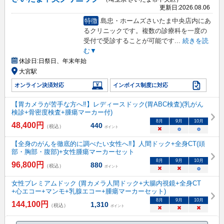
更新日:
2026.08.06
特徴
島忠・ホームズさいたま中央店内にあ
るクリニックです。複数の診療科を一度の
受付で受診することが可能です
...
続きを読
む▼
休診日:
日祭日、年末年始
大宮駅
オンライン決済対応
インボイス制度に対応
【胃カメラが苦手な方へ‼】レディースドック(胃ABC検査)(乳がん
検診+骨密度検査+腫瘍マーカー付)
8
月
9
月
10
月
48,400
円
440
（税込）
ポイント
×
○
○
【全身のがんを徹底的に調べたい女性へ‼】人間ドック+全身CT(頭
部・胸部・腹部)+女性腫瘍マーカーセット
8
月
9
月
10
月
96,800
円
880
（税込）
ポイント
×
×
○
女性プレミアムドック (胃カメラ人間ドック+大腸内視鏡+全身CT
+心エコー+マンモ+乳腺エコー+腫瘍マーカーセット)
8
月
9
月
10
月
144,100
円
1,310
（税込）
ポイント
×
×
×