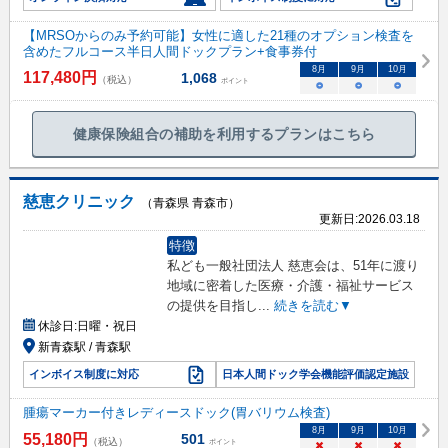
【MRSOからのみ予約可能】女性に適した21種のオプション検査を
含めたフルコース半日人間ドックプラン+食事券付
8
月
9
月
10
月
117,480
円
1,068
（税込）
ポイント
○
○
○
健康保険組合の補助を利用するプランはこちら
慈恵クリニック
（青森県 青森市）
更新日:
2026.03.18
特徴
私ども一般社団法人 慈恵会は、51年に渡り
地域に密着した医療・介護・福祉サービス
の提供を目指し
...
続きを読む▼
休診日:
日曜・祝日
新青森駅 / 青森駅
インボイス制度に対応
日本人間ドック学会機能評価認定施設
腫瘍マーカー付きレディースドック(胃バリウム検査)
8
月
9
月
10
月
55,180
円
501
（税込）
ポイント
×
×
×