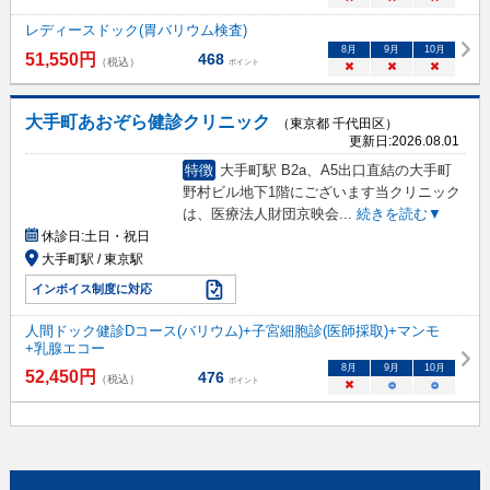
レディースドック(胃バリウム検査)
8
月
9
月
10
月
51,550
円
468
（税込）
ポイント
×
×
×
大手町あおぞら健診クリニック
（東京都 千代田区）
更新日:
2026.08.01
特徴
大手町駅 B2a、A5出口直結の大手町
野村ビル地下1階にございます当クリニック
は、医療法人財団京映会
...
続きを読む▼
休診日:
土日・祝日
大手町駅 / 東京駅
インボイス制度に対応
人間ドック健診Dコース(バリウム)+子宮細胞診(医師採取)+マンモ
+乳腺エコー
8
月
9
月
10
月
52,450
円
476
（税込）
ポイント
×
○
○