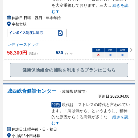
を大変重視しております。三大
...
続きを読
む▼
休診日:
日曜・祝日・年末年始
宇都宮駅
インボイス制度に対応
レディースドック
8
月
9
月
10
月
58,300
円
530
（税込）
ポイント
×
○
○
健康保険組合の補助を利用するプランはこちら
城西総合健診センター
（茨城県 結城市）
更新日:
2026.04.06
特徴
現代は、ストレスの時代と言われてい
ます。「病は気から」というように、精神
的な原因からくる病気が多くな
...
続きを読
む▼
休診日:
土曜午後・日・祝日
小山駅 / 小田林駅