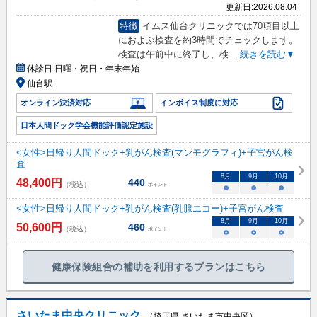
更新日:
2026.08.04
特徴
イムス仙台クリニックでは70項目以上
におよぶ検査を約3時間でチェックします。
検査は午前中に終了し、検
...
続きを読む▼
休診日:
日曜・祝日・年末年始
仙台駅
オンライン決済対応
インボイス制度に対応
日本人間ドック学会機能評価認定施設
<女性>日帰り人間ドック+乳がん検査(マンモグラフィ)+子宮がん検
査
8
月
9
月
10
月
48,400
円
440
（税込）
ポイント
○
○
○
<女性>日帰り人間ドック+乳がん検査(乳腺エコー)+子宮がん検査
8
月
9
月
10
月
50,600
円
460
（税込）
ポイント
○
○
○
健康保険組合の補助を利用するプランはこちら
さいたま中央クリニック
（埼玉県 さいたま市中央区）