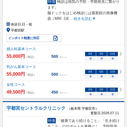
特徴
検診は病気の予防・早期発見に繋がり
ます。
脳ドックをはじめ検診には最新鋭の画像機
器（MRI: GE
...
続きを読む▼
休診日:
日・祝
宇都宮駅
インボイス制度に対応
婦人科基本コース
8
月
9
月
10
月
55,000
円
500
（税込）
ポイント
○
○
○
乳がん基本コース
8
月
9
月
10
月
55,000
円
500
（税込）
ポイント
○
○
○
女性コース
8
月
9
月
10
月
49,500
円
450
（税込）
ポイント
○
○
○
宇都宮セントラルクリニック
（栃木県 宇都宮市）
更新日:
2026.07.11
特徴
「健康であり続けること」「生き続け
ること」のサポートを責務とし、予防医学