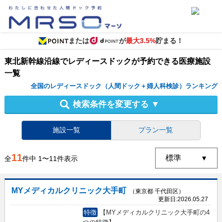
または
が
最大3.5%
貯まる！
東北新幹線沿線
で
レディースドック
が予約できる
医療施設
一覧
全国のレディースドック（人間ドック＋婦人科検診）ランキング
検索条件を変更する
▼
施設一覧
プラン一覧
11
全
件中
1
〜
11
件表示
MYメディカルクリニック大手町
（東京都 千代田区）
更新日:
2026.05.27
特徴
【MYメディカルクリニック大手町の4