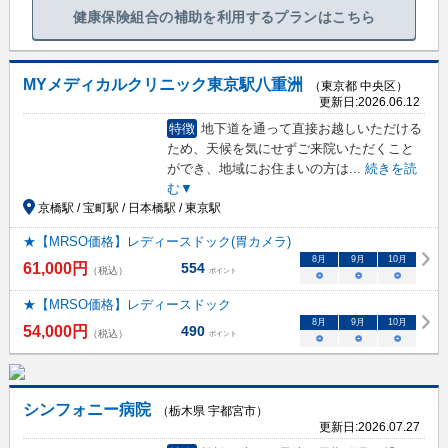
健康保険組合の補助を利用するプランはこちら
MYメディカルクリニック東京駅八重洲
（東京都 中央区）
更新日:
2026.06.12
特徴
地下道を通って直接お越しいただける
ため、天候を気にせずご来院いただくこと
ができ、地域にお住まいの方は
...
続きを読
む▼
京橋駅 / 宝町駅 / 日本橋駅 / 東京駅
★【MRSO価格】レディースドック(胃カメラ)
8
月
9
月
10
月
61,000
円
554
（税込）
ポイント
○
○
○
★【MRSO価格】レディースドック
8
月
9
月
10
月
54,000
円
490
（税込）
ポイント
○
○
○
シンフォニー病院
（栃木県 宇都宮市）
更新日:
2026.07.27