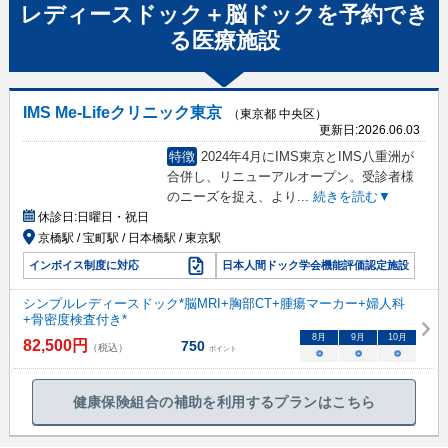
レディースドック＋脳ドック
を予約でき
る
医療施設
IMS Me-Lifeクリニック東京
（東京都 中央区）
更新日:
2026.06.03
特徴
2024年4月にIMS東京とIMS八重洲が
合併し、リニューアルオープン。受診者様
のニーズを捉え、より
...
続きを読む▼
休診日:
日曜日・祝日
京橋駅 / 宝町駅 / 日本橋駅 / 東京駅
インボイス制度に対応
日本人間ドック学会機能評価認定施設
シンプルレディースドック*脳MRI+胸部CT+腫瘍マーカー+婦人科
+骨密度検査付き*
8
月
9
月
10
月
82,500
円
750
（税込）
ポイント
○
○
○
健康保険組合の補助を利用するプランはこちら