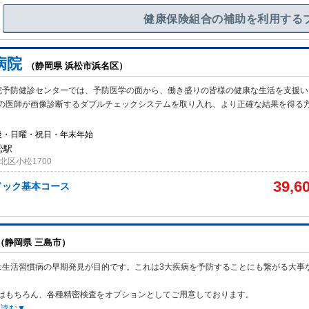
健康保険組合の補助を利用する
病院
（静岡県 浜松市浜名区）
院予防健診センターでは、予防医学の面から、働き盛りの皆様の健康な生活を支援い
の医師が画像診断するダブルチェックシステムを取り入れ、より正確な結果を得る
後・日曜・祝日・年末年始
松駅
北区小松1700
39,6
ドック基本コース
（静岡県 三島市）
は生活習慣病の早期発見が目的です。これは3大疾病を予防することにも繋がる大事
はもちろん、各種精密検査をオプションとしてご用意しております。
を読む▼