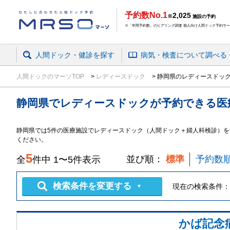
予約数No.1
2,025
※
施設の予約
※「年間予約数」のヒアリング調査 個人向け人間ドック予約サービ
人間ドック・健診を探す
病気・検査
について
調べる
人間ドックのマーソTOP
レディースドック
静岡県のレディースドッ
静岡県
で
レディースドック
が予約できる
医
静岡県
では
5
件の
医療施設
で
レディースドック（人間ドック＋婦人科検診）
を
ください。
5
並び順：
標準
予約数
全
件中
1
〜
5
件表示
検索条件を変更する
現在の検索条件：
▼
かば記念