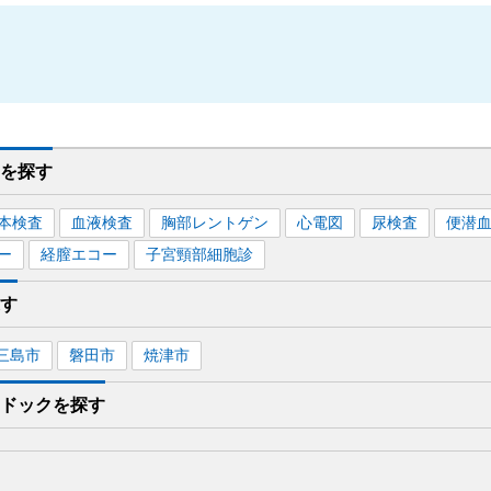
を
探す
本検査
血液検査
胸部レントゲン
心電図
尿検査
便潜
ー
経膣エコー
子宮頸部細胞診
す
三島市
磐田市
焼津市
ドック
を探す