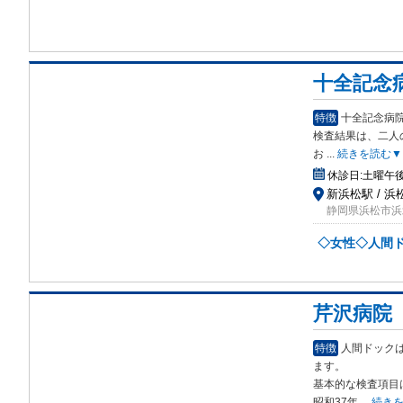
十全記念
特徴
十全記念病
検査
結果は、二人
お
...
続きを読む▼
休診日:
土曜午
新浜松駅 / 浜
静岡県浜松市浜
◇女性◇人間
芹沢病院
特徴
人間ドック
ま
す。
基本的な検査項目
昭和37年
...
続き