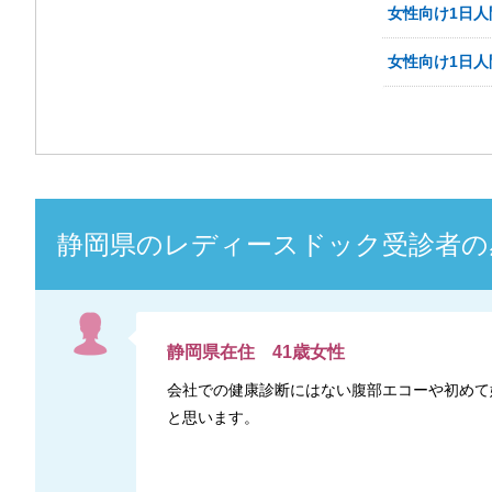
女性向け1日人
女性向け1日人
静岡県
の
レディースドック
受診者の
静岡県
在住
41
歳
女性
会社での健康診断にはない腹部エコーや初めて
と思います。