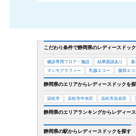
こだわり条件で
静岡県
のレディースドック
健診専用フロア・施設
結果面談あり
基
マンモグラフィー
乳腺エコー
腹部エコ
静岡県
のエリアから
レディースドックを
探
浜松市
浜松市中央区
浜松市浜名区
静岡県
のエリア
ランキング
から
レディース
静岡県
の駅から
レディースドックを
探す