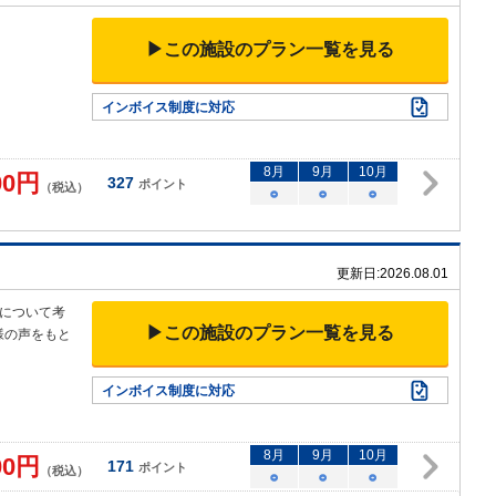
▶この施設のプラン一覧を見る
インボイス制度に対応
8
月
9
月
10
月
00
円
327
ポイント
（税込）
○
○
○
更新日:
2026.08.01
について考
▶この施設のプラン一覧を見る
様の声をもと
インボイス制度に対応
8
月
9
月
10
月
00
円
171
ポイント
（税込）
○
○
○