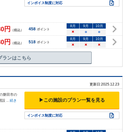
インボイス制度に対応
8
月
9
月
10
月
80
円
458
ポイント
（税込）
×
○
○
8
月
9
月
10
月
80
円
518
ポイント
（税込）
×
×
×
プランはこちら
更新日:
2025.12.23
その磐田市の
▶この施設のプラン一覧を見る
開設
...
続き
インボイス制度に対応