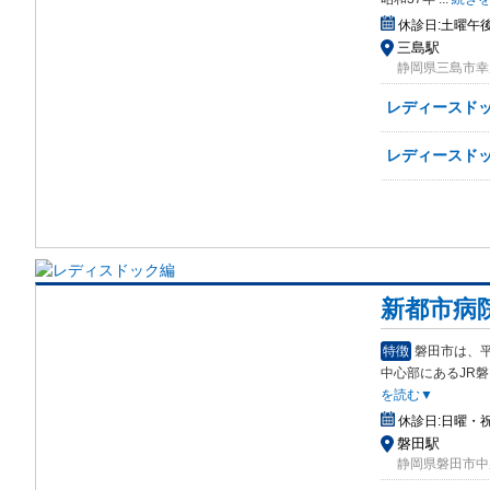
休診日:
土曜午
三島駅
静岡県三島市幸
レディースドッ
レディースドッ
新都市病
特徴
磐田市は、平
中心部にあるJR
を読む▼
休診日:
日曜・
磐田駅
静岡県磐田市中