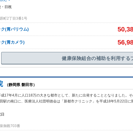
後・日祝
原町2丁目3番1号
50,3
ク(胃バリウム)
56,9
ク(胃カメラ)
健康保険組合の補助を利用する
院
（静岡県 磐田市）
成17年4月に人口18万の大きな都市として、新たに出発することとなりました。
磐田駅の南口に、医療法人社団明徳会は「新都市クリニック」を平成18年5月22日に
祝日
泉御殿703番