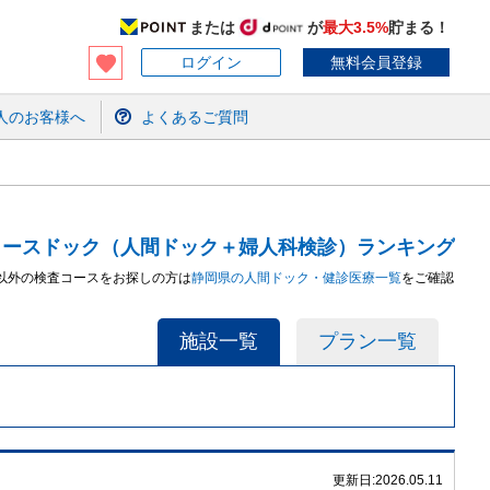
または
が
最大3.5%
貯まる！
ログイン
無料会員登録
人のお客様へ
よくあるご質問
ィースドック（人間ドック＋婦人科検診）ランキング
以外の検査コースをお探しの方は
静岡県
の人間ドック・健診
医療
一覧
をご確認
施設一覧
プラン一覧
更新日:
2026.05.11