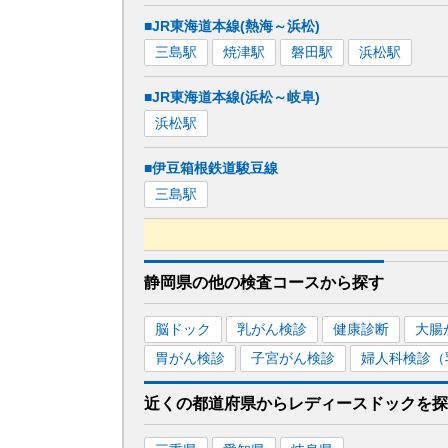
■JR東海道本線(熱海～浜松)
三島
駅
焼津
駅
磐田
駅
浜松
駅
■JR東海道本線(浜松～岐阜)
浜松
駅
■伊豆箱根鉄道駿豆線
三島
駅
■遠州鉄道鉄道線
静岡県
の
他の
検査コースから探す
新浜松
駅
脳ドック
乳がん検診
健康診断
大腸
■東海道新幹線
胃がん検診
子宮がん検診
婦人科検診（
三島
駅
浜松
駅
近くの都道府県
から
レディースドックを
探