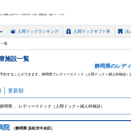
ス検索上位3サイト／22年11月～12月／調査会社：(株)ドゥ・ハウス
人間ドック
ランキング
人間ドックギフト券
法
ク一覧
療施設
一覧
静岡県のレデ
予約することができます。
静岡県でレディースドック（人間ドック＋婦人科検診）
順
更新順
静岡県 、 レディースドック（人間ドック＋婦人科検診）
病院
（静岡県 浜松市中央区）