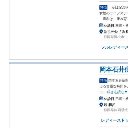
特徴
かば記念病
女性のライフス
テ
産科は、産み育
休診日:
日曜・
新浜松駅 / 浜
静岡県浜松市中
フルレディース
岡本石井
特徴
岡本石井病
える
貴重な時間を
に
...
続きを読む▼
休診日:
日曜・祝日
焼津駅
静岡県静岡県焼津
レディースド