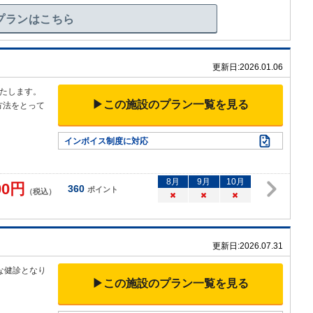
プランはこちら
更新日:
2026.01.06
たします。
▶この施設のプラン一覧を見る
方法をとって
インボイス制度に対応
8
月
9
月
10
月
00
円
360
ポイント
（税込）
×
×
×
更新日:
2026.07.31
な健診となり
▶この施設のプラン一覧を見る