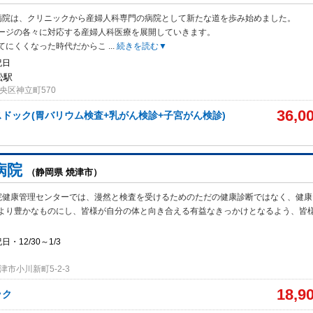
院は、クリニックから産婦人科専門の病院として新たな道を歩み始めました。
ージの各々に対応する産婦人科医療を展開していきます。
てにくくなった時代だからこ
...
続きを読む▼
祝日
松駅
央区神立町570
36,0
ドック(胃バリウム検査+乳がん検診+子宮がん検診)
病院
（静岡県 焼津市）
院健康管理センターでは、漫然と検査を受けるためのただの健康診断ではなく、健康
より豊かなものにし、皆様が自分の体と向き合える有益なきっかけとなるよう、皆
・12/30～1/3
市小川新町5-2-3
18,9
ック