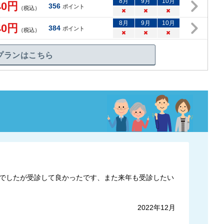
8
月
9
月
10
月
40
円
356
ポイント
（税込）
×
×
×
8
月
9
月
10
月
40
円
384
ポイント
（税込）
×
×
×
プランはこちら
でしたが受診して良かったです、また来年も受診したい
2022年12月