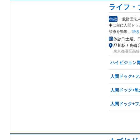
ライフ・
特徴
一般財団法
中は主に人間ドッ
診療を効果
...
続き
休診日:
土曜、
品川駅 / 高輪
東京都港区高輪
ハイビジョン
人間ドック+フ
人間ドック+乳
人間ドック+フ