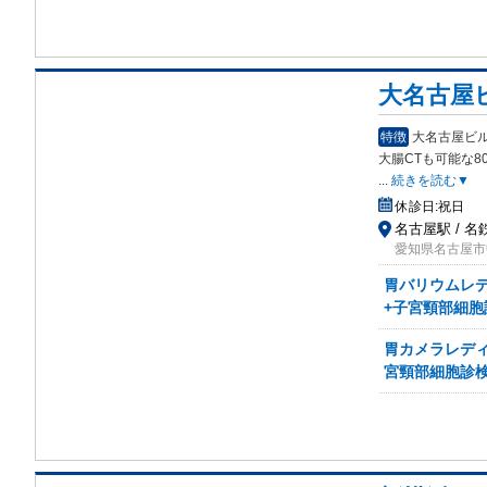
大名古屋
特徴
大名古屋ビ
大腸CTも可能
な8
...
続きを読む▼
休診日:
祝日
名古屋駅 / 名
愛知県名古屋市中
胃バリウムレデ
+子宮頸部細胞
胃カメラレディ
宮頸部細胞診検