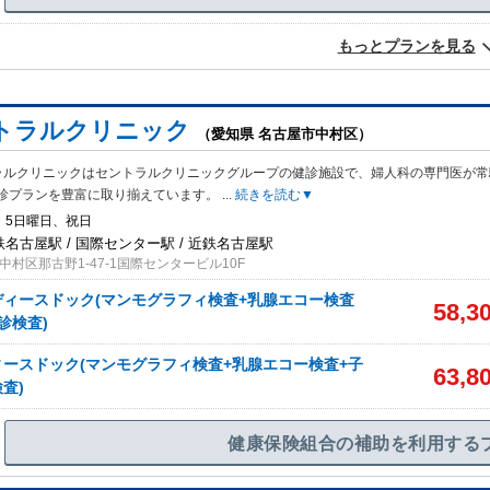
もっとプランを見る
トラルクリニック
（愛知県 名古屋市中村区）
ラルクリニックはセントラルクリニックグループの健診施設で、婦人科の専門医が常
診プランを豊富に取り揃えています。
...
続きを読む▼
・5日曜日、祝日
鉄名古屋駅 / 国際センター駅 / 近鉄名古屋駅
村区那古野1-47-1国際センタービル10F
ィースドック(マンモグラフィ検査+乳腺エコー検査
58,3
診検査)
ースドック(マンモグラフィ検査+乳腺エコー検査+子
63,8
査)
健康保険組合の補助を利用する