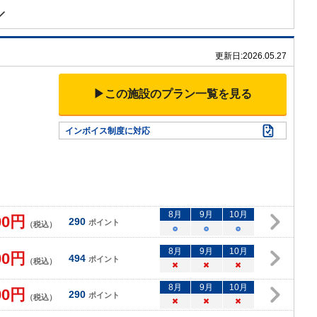
更新日:
2026.05.27
▶この施設のプラン一覧を見る
インボイス制度に対応
8
月
9
月
10
月
00
円
290
ポイント
（税込）
○
○
○
8
月
9
月
10
月
00
円
494
ポイント
（税込）
×
×
×
8
月
9
月
10
月
00
円
290
ポイント
（税込）
×
×
×