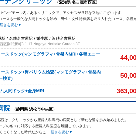
ーデンクリニック
（愛知県 名古屋市西区）
ッピングモール内にあるクリニックで、アクセスが良好な立地にございます。
コースも一般的な人間ドックを始め、男性・女性特有病を取り入れたコース、各種
続きを読む▼
屋駅 / 名鉄名古屋駅 / 栄生駅 / 近鉄名古屋駅
武新町3-1-17 Nagoya Noritake Garden 3F
ースドック(マンモグラフィ+骨盤内MRI+各種エコー
44,0
ースドック+胃バリウム検査(マンモグラフィ+骨盤内
50,0
ー検査)
363,0
アム人間ドック+全身MRI
病院
（静岡県 浜松市中央区）
院は、クリニックから産婦人科専門の病院として新たな道を歩み始めました。
ージの各々に対応する産婦人科医療を展開していきます。
てにくくなった時代だからこ
...
続きを読む▼