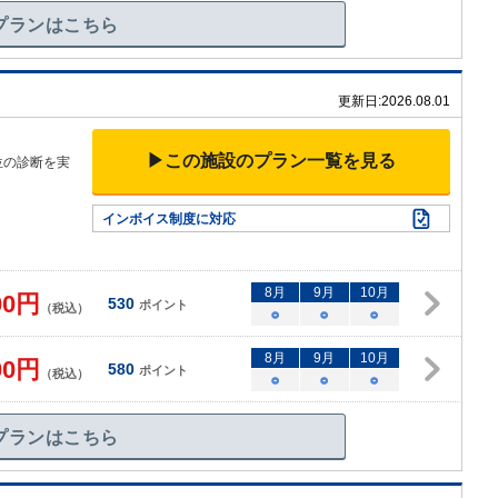
プランはこちら
更新日:
2026.08.01
▶この施設のプラン一覧を見る
位の診断を実
インボイス制度に対応
8
月
9
月
10
月
00
円
530
ポイント
（税込）
○
○
○
8
月
9
月
10
月
00
円
580
ポイント
（税込）
○
○
○
プランはこちら