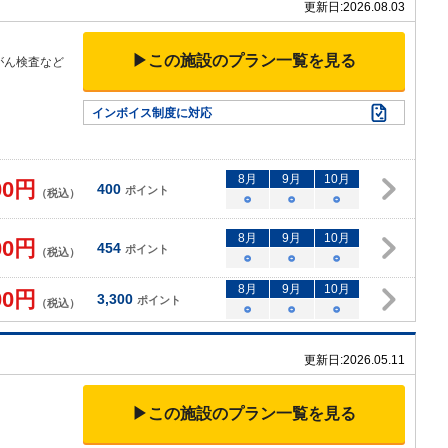
更新日:
2026.08.03
▶この施設のプラン一覧を見る
がん検査など
インボイス制度に対応
8
月
9
月
10
月
00
円
400
ポイント
（税込）
○
○
○
8
月
9
月
10
月
00
円
454
ポイント
（税込）
○
○
○
8
月
9
月
10
月
00
円
3,300
ポイント
（税込）
○
○
○
更新日:
2026.05.11
▶この施設のプラン一覧を見る