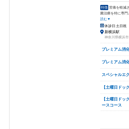
特徴
苦痛を軽減
菌治
療を特に専門と
読む▼
休診日:
土日祝
新横浜駅
神奈川県横浜市港
プレミアム消
プレミアム消
スペシャルエ
【土曜日ドッ
【土曜日ドッ
ースコース