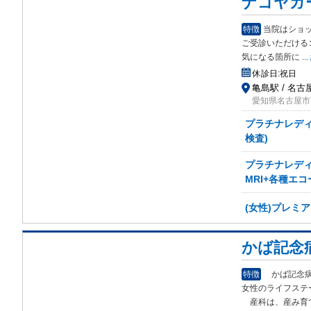
ナゴヤガ
特徴
当院はショ
ご受診いただける
気になる箇所に
...
休診日:
祝日
亀島駅 / 名古
愛知県名古屋市西区則
プラチナレディ
検査)
プラチナレディ
MRI+各種エコ
(女性)プレミ
かば記念
特徴
かば記念病
女性のライフス
テ
産科は、産み育