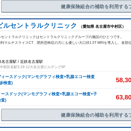
健康保険組合の補助を利用する
ビルセントラルクリニック
（愛知県 名古屋市中村区）
ルセントラルクリニックはセントラルクリニックグループの施設のひとつです。
0列マルチスライスCT、閉所恐怖症の方にも優しい大口径1.5T MRIを導入し、各部
鉄名古屋駅 / 近鉄名古屋駅
村区名駅3-28-12大名古屋ビルヂング9F
ィースドック(マンモグラフィ検査+乳腺エコー検査
58,3
診検査)
ースドック(マンモグラフィ検査+乳腺エコー検査+子
63,8
査)
健康保険組合の補助を利用する