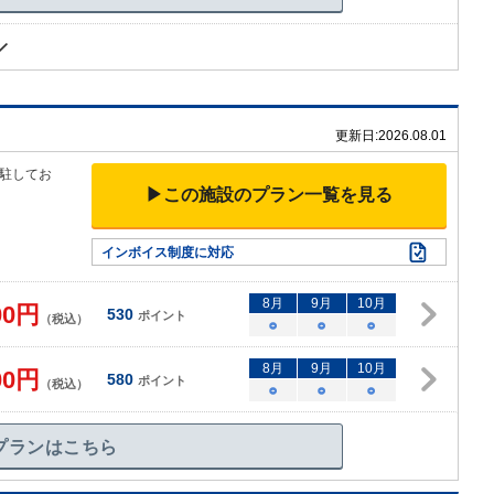
更新日:
2026.08.01
駐してお
▶この施設のプラン一覧を見る
インボイス制度に対応
8
月
9
月
10
月
00
円
530
ポイント
（税込）
○
○
○
8
月
9
月
10
月
00
円
580
ポイント
（税込）
○
○
○
プランはこちら