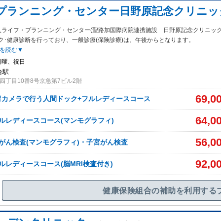
プランニング・センター日野原記念クリニッ
人ライフ・プランニング・センター(聖路加国際病院連携施設 日野原記念クリニック
ク･健康診断を行っており、一般診療(保険診療)は、午後からとなります。
を読む▼
日曜、祝日
台駅
四丁目10番8号京急第7ビル2階
69,0
胃カメラで行う人間ドック+フルレディースコース
64,0
ルレディースコース(マンモグラフィ)
56,0
がん検査(マンモグラフィ)・子宮がん検査
92,0
ルレディースコース(脳MRI検査付き)
健康保険組合の補助を利用する