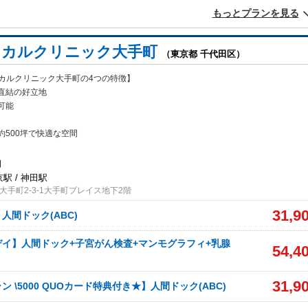
もっとプランを見る
ィカルクリニック大手町
（東京都 千代田区）
ィカルクリニック大手町の4つの特徴】
直結の好立地
可
能
約500坪で快適な空間
日
京駅 / 神田駅
手町2-3-1大手町プレイス地下2階
31,9
人間ドック(ABC)
イ】人間ドック+子宮がん検査+マンモグラフィ+乳腺
54,4
31,9
 \5000 QUOカード特典付き★】人間ドック(ABC)