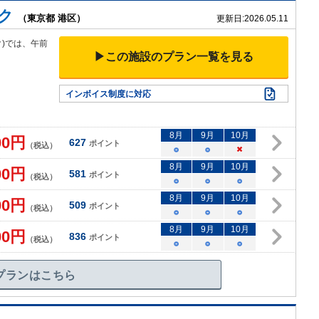
ク
（東京都 港区）
更新日:
2026.05.11
)では、午前
▶この施設のプラン一覧を見る
インボイス制度に対応
8
月
9
月
10
月
00
円
627
ポイント
（税込）
○
○
×
8
月
9
月
10
月
00
円
581
ポイント
（税込）
○
○
○
8
月
9
月
10
月
00
円
509
ポイント
（税込）
○
○
○
8
月
9
月
10
月
00
円
836
ポイント
（税込）
○
○
○
プランはこちら