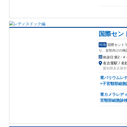
国際セン
特徴
国際セント
り、女
性向けの検
休診日:
第2・4
名古屋駅 / 名
愛知県名古屋市中
胃バリウムレデ
+子宮頸部細胞
胃カメラレディ
宮頸部細胞診検