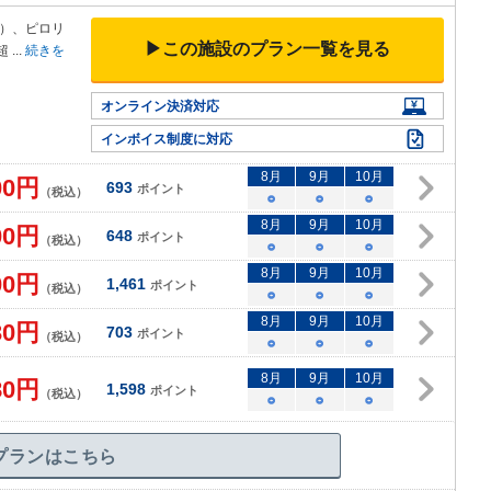
）、ピロリ
▶この施設のプラン一覧を見る
超
...
続きを
オンライン決済対応
インボイス制度に対応
8
月
9
月
10
月
00
円
693
ポイント
（税込）
○
○
○
8
月
9
月
10
月
00
円
648
ポイント
（税込）
○
○
○
8
月
9
月
10
月
00
円
1,461
ポイント
（税込）
○
○
○
8
月
9
月
10
月
30
円
703
ポイント
（税込）
○
○
○
8
月
9
月
10
月
80
円
1,598
ポイント
（税込）
○
○
○
プランはこちら