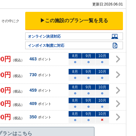
更新日:
2026.06.01
▶この施設のプラン一覧を見る
、その中にク
オンライン決済対応
インボイス制度に対応
8
月
9
月
10
月
00
円
463
ポイント
（税込）
○
○
○
8
月
9
月
10
月
00
円
730
ポイント
（税込）
○
○
○
8
月
9
月
10
月
00
円
459
ポイント
（税込）
○
○
○
8
月
9
月
10
月
00
円
409
ポイント
（税込）
○
○
○
8
月
9
月
10
月
00
円
350
ポイント
（税込）
○
○
×
プランはこちら