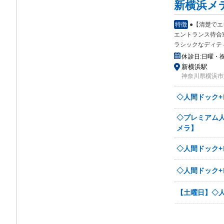
新横浜メ
特徴
●【清楚で
エントランス待合
ラシックなディテ
休診日:
日曜・
新横浜駅
神奈川県横浜市港
◇人間ドック+
◇プレミアム人
メラ】
◇人間ドック+
◇人間ドック+
【土曜日】◇人