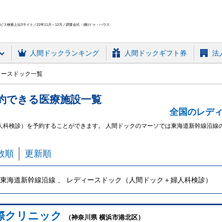
ス検索上位3サイト／22年11月～12月／調査会社：(株)ドゥ・ハウス
人間ドック
ランキング
人間ドックギフト券
法
ィースドック一覧
約できる
医療施設
一覧
全国のレデ
人科検診）を予約することができます。 人間ドックのマーソでは東海道新幹線沿線
数順
更新順
東海道新幹線沿線 、 レディースドック（人間ドック＋婦人科検診）
際クリニック
（神奈川県 横浜市港北区）