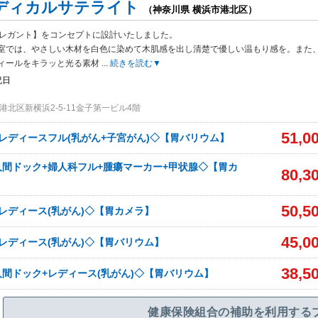
ディカルサテライト
（神奈川県 横浜市港北区）
エレガント】をコンセプトに設計いたしました。
室では、やさしい木材を白色
に染めて木肌感を出し清楚で優しい温もり感を。また
ィールをキラッと光る素材
...
続きを読む▼
祝日
北区新横浜2-5-11金子第一ビル4階
51,0
レディースフル(乳がん+子宮がん)◇【胃バリウム】
間ドック+婦人科フル+腫瘍マーカー+甲状腺◇【胃カ
80,3
50,5
レディース(乳がん)◇【胃カメラ】
45,0
レディース(乳がん)◇【胃バリウム】
38,5
間ドック+レディース(乳がん)◇【胃バリウム】
健康保険組合の補助を利用する