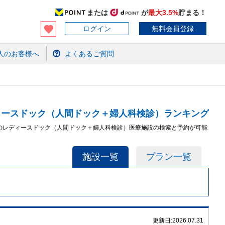
または
が
最大3.5%
貯まる！
ログイン
無料会員登録
人のお客様へ
よくあるご質問
ィースドック（人間ドック＋婦人科検診）ランキング
のレディースドック（人間ドック＋婦人科検診）医療施設の検索と予約が可能
施設一覧
プラン一覧
更新日:
2026.07.31