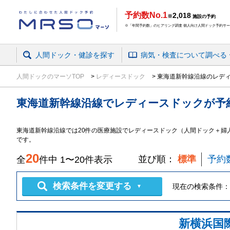
予約数No.1
2,018
※
施設の予約
※「年間予約数」のヒアリング調査 個人向け人間ドック予約サービ
人間ドック・健診を探す
病気・検査
について
調べる
人間ドックのマーソTOP
レディースドック
東海道新幹線沿線のレデ
東海道新幹線沿線
で
レディースドック
が予
東海道新幹線沿線では20件の医療施設でレディースドック（人間ドック＋婦
です。
20
並び順：
標準
予約
全
件中
1
〜
20
件表示
検索条件を変更する
現在の検索条件：
▼
新横浜国