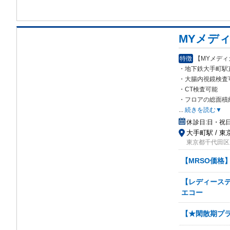
MYメデ
特徴
【MYメデ
・地下鉄大手町駅
・大腸内視鏡検査
・CT検査可能
・フロアの総面積
...
続きを読む▼
休診日:
日・祝
大手町駅 / 東
東京都千代田区大
【MRSO価格】
【レディースデ
エコー
【★閑散期プラン