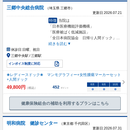
三郷中央総合病院
（埼玉県 三郷市）
更新日:
2026.07.21
特徴
当院は
「日本医療機能評価機構」
「医療被ばく低減施設」
「全日本病院協会 日帰り人間ドック」
...
続きを読む▼
休診日:
日曜、祝日
三郷中央駅 / 三郷駅
インボイス制度に対応
❀レディースドック❀ マンモグラフィー+女性腫瘍マーカーセット
+人間ドック
8
月
9
月
10
月
49,800
円
452
（税込）
ポイント
○
○
○
健康保険組合の補助を利用するプランはこちら
明和病院 健診センター
（東京都 千代田区）
更新日:
2026.07.31