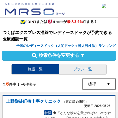
または
が
最大3.5%
貯まる！
つくばエクスプレス沿線
で
レディースドック
が予約できる
医療施設
一覧
全国のレディースドック（人間ドック＋婦人科検診）ランキング
検索条件を変更する
▼
施設一覧
プラン一覧
6
全
件中
1
〜
6
件表示
上野御徒町桜十字クリニック
（東京都 台東区）
更新日:
2026.05.26
特徴
◆『どんな検査を受ければいいのかわ