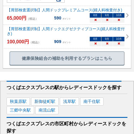
【胃部検査選択制】人間ドックプレミアムコース(婦人科検査付き)
8
月
9
月
10
月
65,000
円
590
（税込）
ポイント
×
×
×
【胃部検査選択制】人間ドックエグゼクティブコース(婦人科検査付
き)
8
月
9
月
10
月
100,000
円
909
（税込）
ポイント
×
×
×
健康保険組合の補助を利用するプランはこちら
つくばエクスプレス
の駅から
レディースドックを
探す
秋葉原
駅
新御徒町
駅
浅草
駅
南千住
駅
三郷中央
駅
南流山
駅
つくばエクスプレス
の市区町村から
レディースドックを
探す