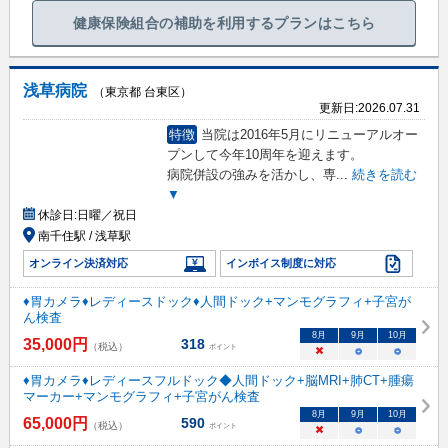
健康保険組合の補助を利用するプランはこちら
浅草病院
（東京都 台東区）
更新日:
2026.07.31
特徴
当院は2016年5月にリニューアルオー
プンして今年10周年を迎えます。
病院併設の強みを活かし、専
...
続きを読む
▼
休診日:
日曜／祝日
南千住駅 / 浅草駅
オンライン決済対応
インボイス制度に対応
♦胃カメラ♦レディースドック♦人間ドック+マンモグラフィ+子宮が
ん検査
8
月
9
月
10
月
35,000
円
318
（税込）
ポイント
×
○
○
♦胃カメラ♦レディースフルドック◆人間ドック+脳MRI+肺CT+腫瘍
マーカー+マンモグラフィ+子宮がん検査
8
月
9
月
10
月
65,000
円
590
（税込）
ポイント
×
○
○