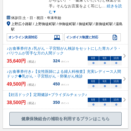
からない』・『健康でいたいけど検査が苦
手』そんなお言葉をよく耳にし
...
続きを読
む▼
休診日:
土・日・祝日・年末年始
上野広小路駅 / 上野御徒町駅 / 仲御徒町駅 / 御徒町駅 / 新御徒町駅 / 湯島
駅
オンライン決済対応
インボイス制度に対応
♪お食事券付き♪乳がん・子宮頸がん検診をセットにした胃カメラ・
バリウムが苦手な方の人間ドック
8
月
9
月
10
月
35,640
円
324
（税込）
ポイント
○
○
○
♪お食事券付き♪【女性医師による婦人科検査】充実レディース人間
ドック◆乳がん・子宮頸がん・卵巣がん検診
8
月
9
月
10
月
49,500
円
450
（税込）
ポイント
○
○
○
【妊活ドック】定期健診+ブライダルチェック♪
8
月
9
月
10
月
38,500
円
350
（税込）
ポイント
○
○
○
健康保険組合の補助を利用するプランはこちら