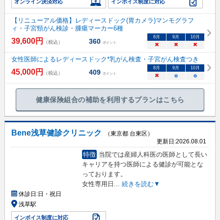
オンライン決済対応
インボイス制度に対応
【リニューアル価格】レディースドック(胃カメラ)マンモグラフ
ィ・子宮頸がん検診・腫瘍マーカー6種
8
月
9
月
10
月
39,600
円
360
（税込）
ポイント
×
×
×
女性医師によるレディースドック*乳がん検査・子宮がん検査つき
8
月
9
月
10
月
45,000
円
409
（税込）
ポイント
×
○
○
健康保険組合の補助を利用するプランはこちら
Bene浅草健診クリニック
（東京都 台東区）
更新日:
2026.08.01
特徴
当院では産婦人科医の医師として長い
キャリアを持つ医師による健診が可能とな
っております。
女性専用日
...
続きを読む▼
休診日:
日・祝日
浅草駅
インボイス制度に対応