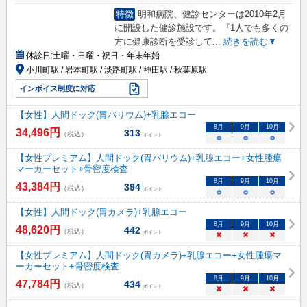
特徴
明和病院、健診センターは2010年2月
に開設した健診施設です。『1人でも多くの
方に健康診断を受診して
...
続きを読む▼
休診日:
土曜・日曜・祝日・年末年始
小川町駅 / 岩本町駅 / 淡路町駅 / 神田駅 / 秋葉原駅
インボイス制度に対応
【女性】人間ドック(胃バリウム)+乳腺エコー
8
月
9
月
10
月
34,496
円
313
（税込）
ポイント
○
○
○
【女性プレミアム】人間ドック(胃バリウム)+乳腺エコー+女性腫瘍
マーカーセット+骨密度検査
8
月
9
月
10
月
43,384
円
394
（税込）
ポイント
○
○
○
【女性】人間ドック(胃カメラ)+乳腺エコー
8
月
9
月
10
月
48,620
円
442
（税込）
ポイント
×
×
×
【女性プレミアム】人間ドック(胃カメラ)+乳腺エコー+女性腫瘍マ
ーカーセット+骨密度検査
8
月
9
月
10
月
47,784
円
434
（税込）
ポイント
×
×
×