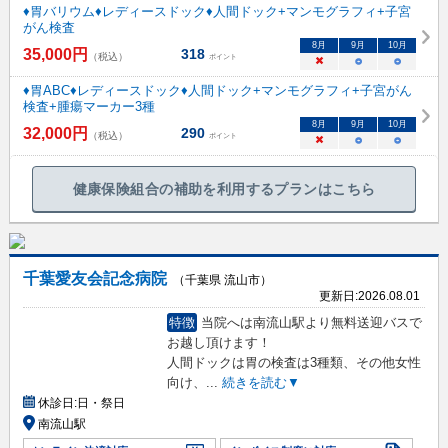
♦胃バリウム♦レディースドック♦人間ドック+マンモグラフィ+子宮
がん検査
8
月
9
月
10
月
35,000
円
318
（税込）
ポイント
×
○
○
♦胃ABC♦レディースドック♦人間ドック+マンモグラフィ+子宮がん
検査+腫瘍マーカー3種
8
月
9
月
10
月
32,000
円
290
（税込）
ポイント
×
○
○
健康保険組合の補助を利用するプランはこちら
千葉愛友会記念病院
（千葉県 流山市）
更新日:
2026.08.01
特徴
当院へは南流山駅より無料送迎バスで
お越し頂けます！
人間ドックは胃の検査は3種類、その他女性
向け、
...
続きを読む▼
休診日:
日・祭日
南流山駅