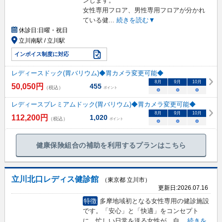
ンします。
女性専用フロア、男性専用フロアが分かれ
ている健
...
続きを読む▼
休診日:
日曜・祝日
立川南駅 / 立川駅
インボイス制度に対応
レディースドック(胃バリウム)◆胃カメラ変更可能◆
8
月
9
月
10
月
50,050
円
455
（税込）
ポイント
○
○
○
レディースプレミアムドック(胃バリウム)◆胃カメラ変更可能◆
8
月
9
月
10
月
112,200
円
1,020
（税込）
ポイント
○
○
○
健康保険組合の補助を利用するプランはこちら
立川北口レディス健診館
（東京都 立川市）
更新日:
2026.07.16
特徴
多摩地域初となる女性専用の健診施設
です。「安心」と「快適」をコンセプト
に、忙しい日常を送る女性が、自
...
続きを