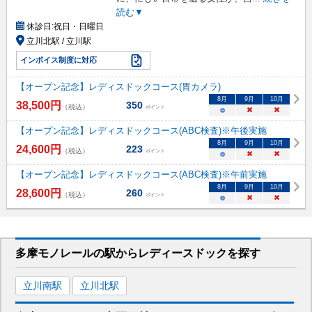
読む▼
休診日:
祝日・日曜日
立川北駅 / 立川駅
インボイス制度に対応
【オープン記念】レディスドックコース(胃カメラ)
8
月
9
月
10
月
38,500
円
350
（税込）
ポイント
○
×
×
【オープン記念】レディスドックコース(ABC検査)※午後実施
8
月
9
月
10
月
24,600
円
223
（税込）
ポイント
○
×
×
【オープン記念】レディスドックコース(ABC検査)※午前実施
8
月
9
月
10
月
28,600
円
260
（税込）
ポイント
○
×
×
多摩モノレール
の駅から
レディースドックを
探す
立川南
駅
立川北
駅