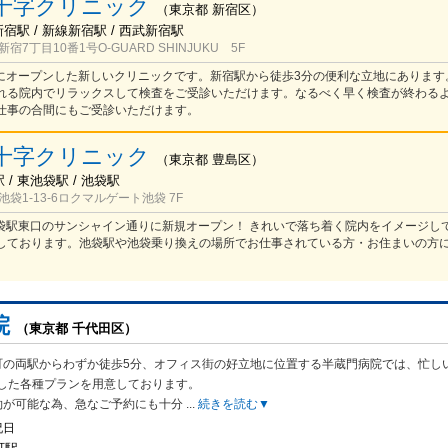
十字クリニック
（
東京都
新宿区
）
新宿駅 / 新線新宿駅 / 西武新宿駅
7丁目10番1号O-GUARD SHINJUKU 5F
新宿にオープンした新しいクリニックです。新宿駅から徒歩3分の便利な立地にあります
れる院内でリラックスして検査をご受診いただけます。なるべく早く検査が終わる
仕事の合間にもご受診いただけます。
十字クリニック
（
東京都
豊島区
）
/ 東池袋駅 / 池袋駅
袋1-13-6ロクマルゲート池袋 7F
】池袋駅東口のサンシャイン通りに新規オープン！ きれいで落ち着く院内をイメージし
しております。池袋駅や池袋乗り換えの場所でお仕事されている方・お住まいの方
院
（東京都 千代田区）
町の両駅からわずか徒歩5分、オフィス街の好立地に位置する半蔵門病院では、忙し
した各種プランを用意しております。
約が可能な為、急なご予約にも十分
...
続きを読む▼
祝日