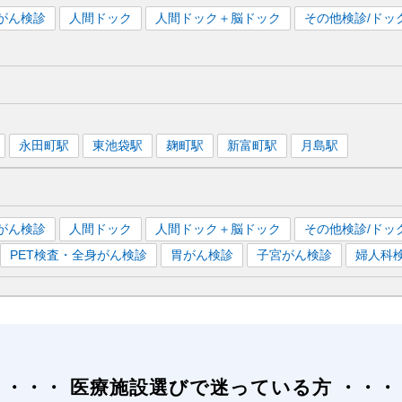
がん検診
人間ドック
人間ドック＋脳ドック
その他検診/ドッ
永田町
駅
東池袋
駅
麹町
駅
新富町
駅
月島
駅
がん検診
人間ドック
人間ドック＋脳ドック
その他検診/ドッ
PET検査・全身がん検診
胃がん検診
子宮がん検診
婦人科
医療施設選びで迷っている方