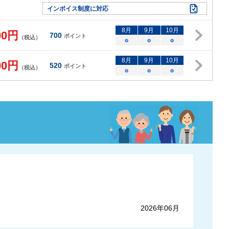
インボイス制度に対応
8
月
9
月
10
月
00
円
700
ポイント
（税込）
○
○
○
8
月
9
月
10
月
00
円
520
ポイント
（税込）
○
○
○
2026年06月