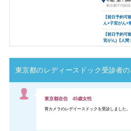
半蔵門駅 / 麹
東京都千代田区麹
【前日予約可能
ん+子宮がん+
【前日予約可能
宮がん)【人間
東京都
の
レディースドック
受診者の
東京都
在住
45
歳
女性
胃カメラのレデイースドックを受診しました。