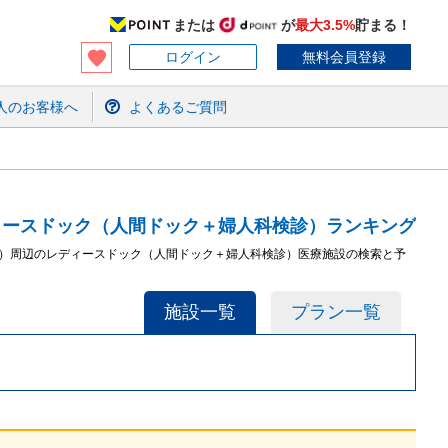
または
が
最大3.5%
貯まる！
ログイン
無料会員登録
人のお客様へ
よくあるご質問
ィースドック（人間ドック＋婦人科検診）ランキング
都）周辺のレディースドック（人間ドック＋婦人科検診）医療施設の検索と予
施設一覧
プラン一覧