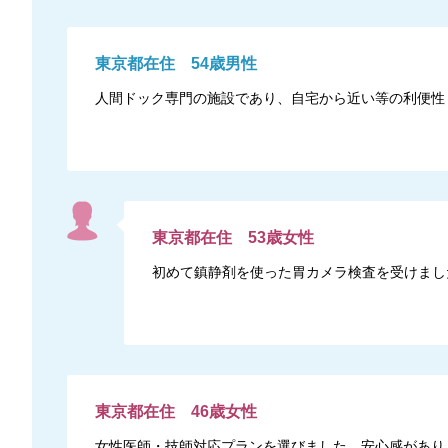
東京都
在住
54
歳
男性
人間ドック専門の施設であり、自宅から近い等の利便性
東京都
在住
53
歳
女性
初めて鎮静剤を使った胃カメラ検査を受けまし
東京都
在住
46
歳
女性
女性医師・技師対応プランを選びました。安心感があり