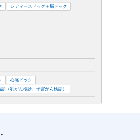
ク
レディースドック＋脳ドック
ク
心臓ドック
検診（乳がん検診、子宮がん検診）