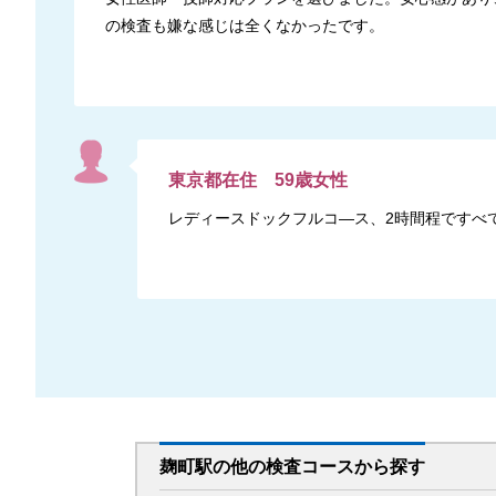
の検査も嫌な感じは全くなかったです。
東京都
在住
59
歳
女性
レディースドックフルコ―ス、2時間程ですべ
麹町駅
の
他の
検査コースから探す