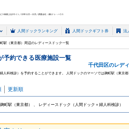
ス検索上位3サイト／22年11月～12月／調査会社：(株)ドゥ・ハウス
人間ドック
ランキング
人間ドックギフト券
法
町駅（東京都）周辺のレディースドック一覧
が予約できる
医療施設
一覧
千代田区のレデ
婦人科検診）を予約することができます。 人間ドックのマーソでは麹町駅（東京
順
更新順
麹町駅（東京都） 、 レディースドック（人間ドック＋婦人科検診）