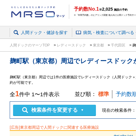
予約数No.1
2,025
※
施設の予約
※「年間予約数」のヒアリング調査 個人向け人間ドック予約サービ
人間ドック・健診を探す
病気・検査
について
調べる
人間ドックのマーソTOP
レディースドック
東京都
千代田区
麹
麹町駅（東京都）周辺
で
レディースドック
麹町駅（東京都）周辺では1件の医療施設でレディースドック（人間ドック＋
約が可能です。
1
並び順：
標準
予約数
全
件中
1
〜
1
件表示
検索条件を変更する
現在の検索条件：
▼
[広告]
東京都
周辺で人間ドックに関連する医療施設