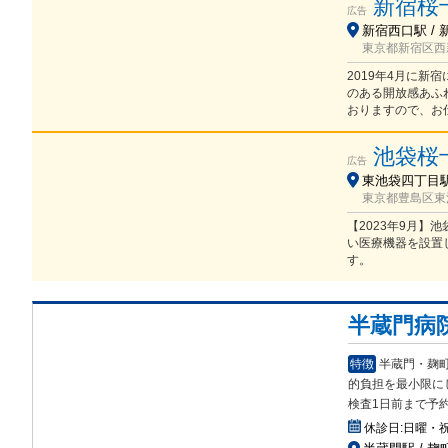
新宿桜
広告
新宿西口駅 / 
東京都新宿区西新宿
2019年4月に
のある開放感あふ
おりますので、お
池袋桜
広告
東池袋四丁目駅 
東京都豊島区東池
【2023年9月
い医療機器を設置
す。
半蔵門病
特徴
半蔵門・麹
的
負担を最小限に
検査1日前まで予
休診日:
日曜・