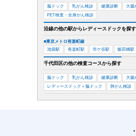
脳ドック
乳がん検診
健康診断
大腸
PET検査・全身がん検診
沿線の他の駅から
レディースドックを
探す
■東京メトロ有楽町線
池袋
駅
有楽町
駅
市ケ谷
駅
飯田橋
駅
千代田区
の
他の
検査コースから探す
脳ドック
乳がん検診
健康診断
大腸
レディースドック＋脳ドック
肺がん検診