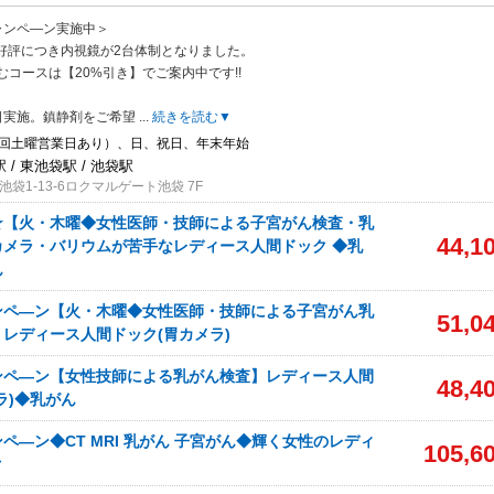
ャンペ―ン実施中＞
ご好評につき内視鏡が2台体制となりました。
むコースは【20%引き】でご案内中です!!
日実施。鎮静剤をご希望
...
続きを読む▼
1回土曜営業日あり）、日、祝日、年末年始
/ 東池袋駅 / 池袋駅
袋1-13-6ロクマルゲート池袋 7F
☆【火・木曜◆女性医師・技師による子宮がん検査・乳
44,1
カメラ・バリウムが苦手なレディース人間ドック ◆乳
ん
ンペ―ン【火・木曜◆女性医師・技師による子宮がん乳
51,0
レディース人間ドック(胃カメラ)
ンペ―ン【女性技師による乳がん検査】レディース人間
48,4
ラ)◆乳がん
ペ―ン◆CT MRI 乳がん 子宮がん◆輝く女性のレディ
105,6
ク