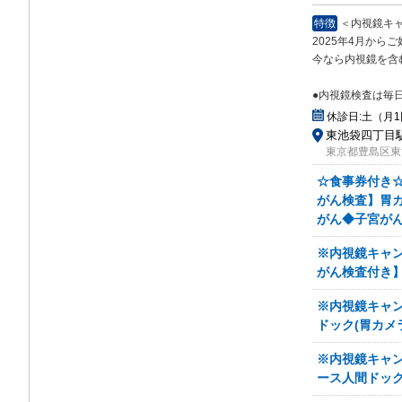
特徴
＜内視鏡キ
2025年4月から
今な
ら内視鏡を含
●内視鏡検査は毎
休診日:
土（月
東池袋四丁目駅 
東京都豊島区東池
☆食事券付き
がん検査】胃
がん◆子宮が
※内視鏡キャ
がん検査付き】
※内視鏡キャ
ドック(胃カメ
※内視鏡キャン
ース人間ドッ