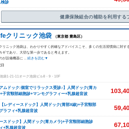
ん検診
健康保険組合の補助を利用する
-Lifeクリニック池袋
（東京都 豊島区）
-Lifeクリニック池袋は、わかりやすく的確なアドバイスこそ、多くの生活習慣病に対す
カギであり、大切な第一歩であると考えます。
のが設備機器に
...
続きを読む▼
祝日
袋1-21-11オーク池袋ビル8・9・10F
アムドック:個室でリラックス受診♪】人間ドック(胃カ
103,4
RI+子宮頸部細胞診+マンモグラフィー+乳腺超音波
性【レディースドック】人間ドック(胃部X線)+子宮頸部
59,4
グラフィ+乳腺超音波
ースドック】人間ドック(胃カメラ)+子宮頸部細胞診
67,1
ィ+乳腺超音波