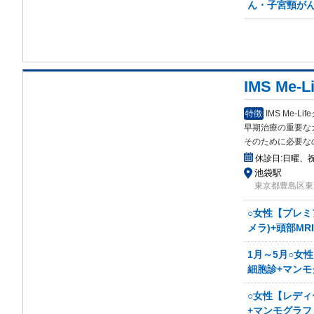
ん・子宮頸が
IMS Me
特徴
IMS Me
早期治療の重要な
そのために必要な
休診日:
日曜、
池袋駅
東京都豊島区東池
○女性【プレミ
メラ)+頭部M
1月～5月○女
細胞診+マンモ
○女性【レディ
+マンモグラフ