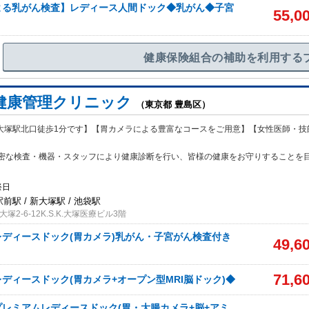
よる乳がん検査】レディース人間ドック◆乳がん◆子宮
55,0
健康保険組合の補助を利用する
健康管理クリニック
（東京都 豊島区）
線大塚駅北口徒歩1分です】【胃カメラによる豊富なコースをご用意】【女性医師・技
密な検査・機器・スタッフにより健康診断を行い、皆様の健康をお守りすることを
祭日
駅前駅 / 新大塚駅 / 池袋駅
2-6-12K.S.K.大塚医療ビル3階
ディースドック(胃カメラ)乳がん・子宮がん検査付き
49,6
71,6
ディースドック(胃カメラ+オープン型MRI脳ドック)◆
レミアムレディースドック(胃・大腸カメラ+脳+アミ