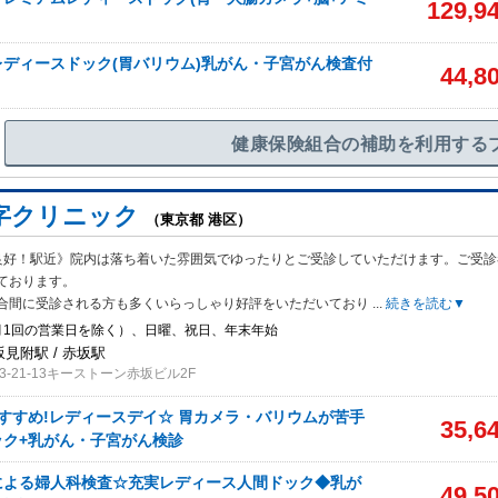
129,9
ディースドック(胃バリウム)乳がん・子宮がん検査付
44,8
健康保険組合の補助を利用する
字クリニック
（東京都 港区）
良好！駅近》院内は落ち着いた雰囲気でゆったりとご受診していただけます。ご受診
ております。
合間に受診される方も多くいらっしゃり好評をいただいており
...
続きを読む▼
月1回の営業日を除く）、日曜、祝日、年末年始
坂見附駅 / 赤坂駅
-21-13キーストーン赤坂ビル2F
すすめ!レディースデイ☆ 胃カメラ・バリウムが苦手
35,6
ック+乳がん・子宮がん検診
よる婦人科検査☆充実レディース人間ドック◆乳が
49,5