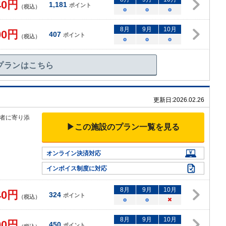
40
円
1,181
ポイント
（税込）
○
○
○
8
月
9
月
10
月
00
円
407
ポイント
（税込）
○
○
○
プランはこちら
更新日:
2026.02.26
者に寄り添
▶この施設のプラン一覧を見る
オンライン決済対応
インボイス制度に対応
8
月
9
月
10
月
40
円
324
ポイント
（税込）
○
○
×
8
月
9
月
10
月
00
円
450
ポイント