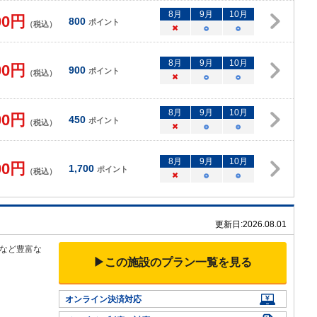
8
月
9
月
10
月
00
円
800
ポイント
（税込）
×
○
○
8
月
9
月
10
月
00
円
900
ポイント
（税込）
×
○
○
8
月
9
月
10
月
00
円
450
ポイント
（税込）
×
○
○
8
月
9
月
10
月
00
円
1,700
ポイント
（税込）
×
○
○
更新日:
2026.08.01
など豊富な
▶この施設のプラン一覧を見る
オンライン決済対応