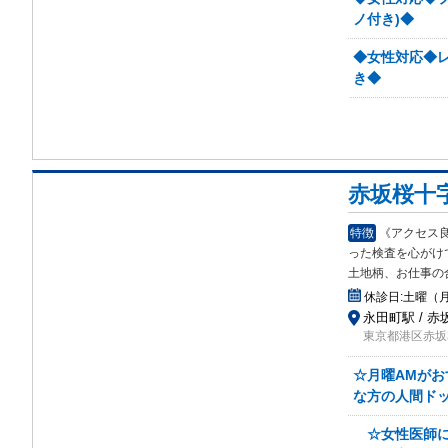
ノ付き)◆
◆女性対応◆レ
き◆
赤坂桜十
特徴
《アクセス
った
検査を心がけ
土地柄、お仕事の
休診日:
土曜（
永田町駅 / 赤
東京都港区赤坂3
☆月曜AMがお
な方の人間ド
☆女性医師に