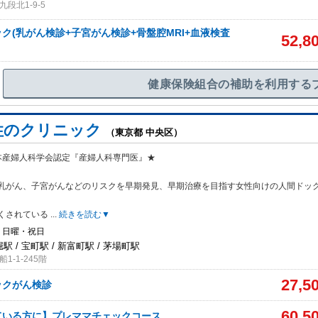
段北1-9-5
ク(乳がん検診+子宮がん検診+骨盤腔MRI+血液検査
52,8
健康保険組合の補助を利用する
女性のクリニック
（東京都 中央区）
本産婦人科学会認定『産婦人科専門医』★
乳がん、子宮がんなどのリスク
を早期発見、早期治療を目指す女性向けの人間ドッ
くされている
...
続きを読む▼
・日曜・祝日
駅 / 宝町駅 / 新富町駅 / 茅場町駅
-1‐245階
27,5
ックがん検診
60,5
ている方に】プレママチェックコース