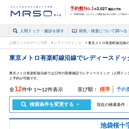
予約数No.1
2,027
※
施設の予約
※「年間予約数」のヒアリング調査 個人向け人間ドック予約サービ
人間ドック・健診を探す
病気・検査
について
調べる
人間ドックのマーソTOP
レディースドック
東京メトロ有楽町線沿線
東京メトロ有楽町線沿線
で
レディースドッ
東京メトロ有楽町線沿線では12件の医療施設でレディースドック（人間ドッ
と予約が可能です。
12
並び順：
標準
予約
全
件中
1
〜
12
件表示
検索条件を変更する
現在の検索条件：
▼
池袋桜十