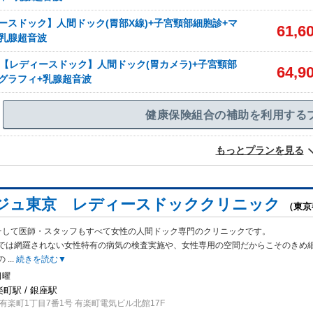
ースドック】人間ドック(胃部X線)+子宮頸部細胞診+マ
61,6
乳腺超音波
性【レディースドック】人間ドック(胃カメラ)+子宮頸部
64,9
グラフィ+乳腺超音波
健康保険組合の補助を利用する
もっとプランを見る
ジュ東京 レディースドッククリニック
（東京
そして医師・スタッフもすべて女性の人間ドック専門のクリニックです。
では
網羅されない女性特有の病気の検査実施や、女性専用の空間だからこそのきめ
の
...
続きを読む▼
日曜
楽町駅 / 銀座駅
楽町1丁目7番1号 有楽町電気ビル北館17F​