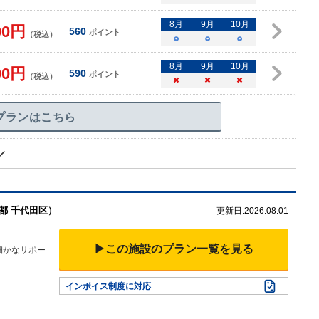
8
月
9
月
10
月
00
円
560
ポイント
（税込）
○
○
○
8
月
9
月
10
月
00
円
590
ポイント
（税込）
×
×
×
プランはこちら
都 千代田区）
更新日:
2026.08.01
▶この施設のプラン一覧を見る
細かなサポー
インボイス制度に対応