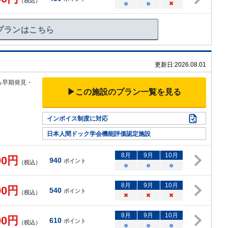
（税込）
○
○
×
プランはこちら
更新日:
2026.08.01
る早
期発見・
▶この施設のプラン一覧を見る
インボイス制度に対応
日本人間ドック学会機能評価認定施設
8
月
9
月
10
月
00
円
940
ポイント
（税込）
○
○
○
8
月
9
月
10
月
00
円
540
ポイント
（税込）
×
×
×
8
月
9
月
10
月
00
円
610
ポイント
（税込）
○
○
○