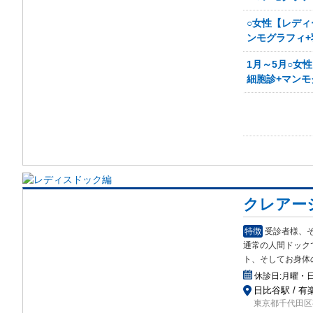
○女性【レディ
ンモグラフィ+
1月～5月○女
細胞診+マンモ
クレアー
特徴
受診者様、
通常の人間ドック
ト、そしてお身体
休診日:
月曜・
日比谷駅 / 有
東京都千代田区有