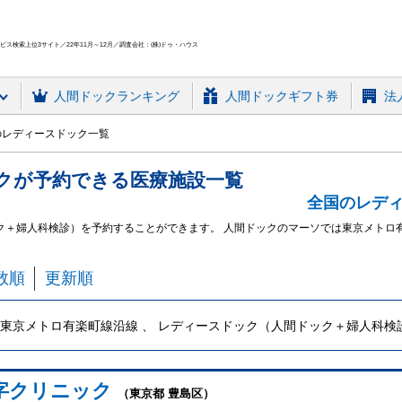
ス検索上位3サイト／22年11月～12月／調査会社：(株)ドゥ・ハウス
人間ドック
ランキング
人間ドックギフト券
法
のレディースドック一覧
ク
が予約できる
医療施設
一覧
全国のレデ
ク＋婦人科検診）を予約することができます。 人間ドックのマーソでは東京メトロ
数順
更新順
東京メトロ有楽町線沿線 、 レディースドック（人間ドック＋婦人科検
字クリニック
（東京都 豊島区）