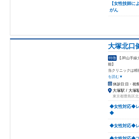
【女性技師に
がん
大塚北口
特徴
【JR山手
能】
当クリニックは精
を読む▼
休診日:
日・祝
大塚駅 / 大塚
東京都豊島区北大塚
◆女性対応◆レ
◆
◆女性対応◆レ
◆女性対応◆プ