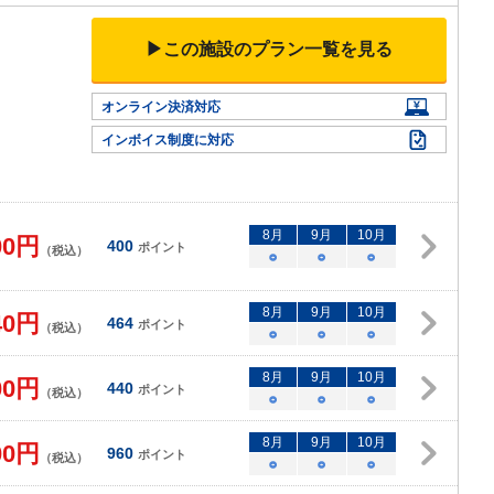
▶この施設のプラン一覧を見る
オンライン決済対応
インボイス制度に対応
8
月
9
月
10
月
00
円
400
ポイント
（税込）
○
○
○
8
月
9
月
10
月
40
円
464
ポイント
（税込）
○
○
○
8
月
9
月
10
月
00
円
440
ポイント
（税込）
○
○
○
8
月
9
月
10
月
00
円
960
ポイント
（税込）
○
○
○