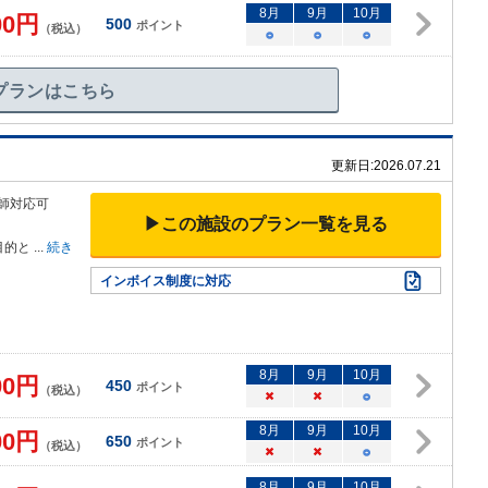
8
月
9
月
10
月
00
円
500
ポイント
（税込）
○
○
○
プランはこちら
更新日:
2026.07.21
師対応可
▶この施設のプラン一覧を見る
目的と
...
続き
インボイス制度に対応
8
月
9
月
10
月
00
円
450
ポイント
（税込）
×
×
○
8
月
9
月
10
月
00
円
650
ポイント
（税込）
×
×
○
8
月
9
月
10
月