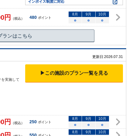
インボイス制度に対応
8
月
9
月
10
月
00
円
480
ポイント
（税込）
○
○
○
プランはこちら
更新日:
2026.07.31
▶この施設のプラン一覧を見る
クを実施して
8
月
9
月
10
月
00
円
250
ポイント
（税込）
○
○
○
8
月
9
月
10
月
00
円
550
ポイント