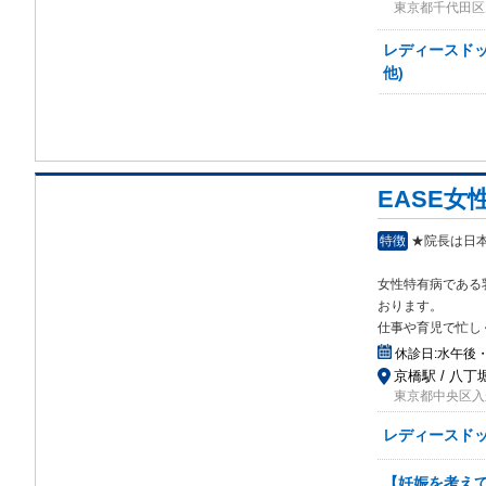
東京都千代田区九
レディースドッ
他)
EASE
特徴
★院長は日
女性特有病である
おります。
仕事や育児で忙し
休診日:
水午後
京橋駅 / 八丁堀
東京都中央区入船1
レディースド
【妊娠を考え