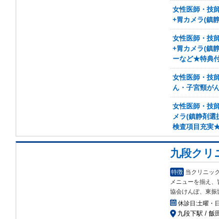
女性医師・技
+胃カメラ(鎮
女性医師・技
+胃カメラ(鎮
ーなど★特典
女性医師・技
ん・子宮頸が
女性医師・技
メラ(鎮静剤選
検査項目充実
九段クリ
特徴
当クリニッ
メニ
ューを揃え、
協会けんぽ、東振
休診日:
土曜・
九段下駅 / 飯