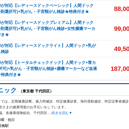
師が対応【レディースドックベーシック】人間ドック
88,0
静剤選択可)+乳がん・子宮頸がん検診★特典付き★
師が対応【レディースドックプレミアム】人間ドック
99,0
静剤選択可)+乳がん・子宮頸がん検診+女性腫瘍マーカ
付き★
師が対応【レディースドックライト】人間ドック+乳が
49,5
ん検診
師が対応【トータルチェックドック】人間ドック+胃カ
187,0
択可)+乳がん・子宮頸がん検診+腫瘍マーカーなど血液
★特典付き★
ニック
（東京都 千代田区）
クでは、定期健康診断、雇入時健診、特定健康診査、海外渡航健診、特定従事者健診
皆さまの健康増進のお手伝いをしています。
協、各健康保険組合、千代田区
...
続きを読む▼
日曜・祝日
田橋駅