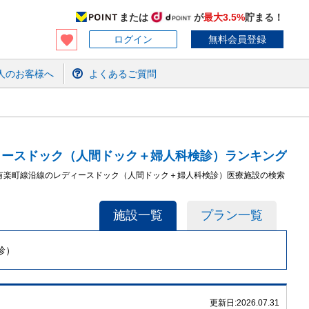
または
が
最大3.5%
貯まる！
ログイン
無料会員登録
人のお客様へ
よくあるご質問
ィースドック（人間ドック＋婦人科検診）ランキング
有楽町線沿線のレディースドック（人間ドック＋婦人科検診）医療施設の検索
施設一覧
プラン一覧
診）
更新日:
2026.07.31