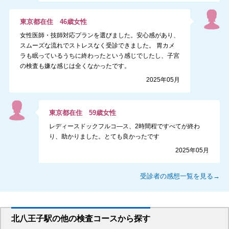
東京都
在住
46
歳
女性
女性医師・技師対応プランを選びました。安心感があり、
スムーズな流れでストレスなく受診できました。 胃カメ
ラも眠っているうちに終わったという感じでしたし、子宮
の検査も嫌な感じは全くなかったです。
2025年05月
東京都
在住
59
歳
女性
レディースドックフルコ―ス、2時間程ですべてが終わ
り、助かりました。とても良かったです
2025年05月
受診者の感想一覧を見る→
北八王子駅
の
他の
検査コースから探す