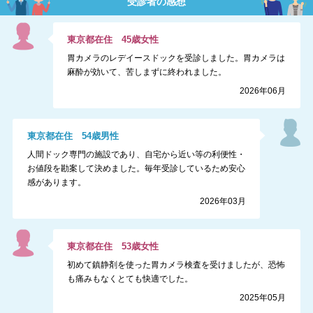
受診者の感想
東京都
在住
45
歳
女性
胃カメラのレデイースドックを受診しました。胃カメラは
麻酔が効いて、苦しまずに終われました。
2026年06月
東京都
在住
54
歳
男性
人間ドック専門の施設であり、自宅から近い等の利便性・
お値段を勘案して決めました。毎年受診しているため安心
感があります。
2026年03月
東京都
在住
53
歳
女性
初めて鎮静剤を使った胃カメラ検査を受けましたが、恐怖
も痛みもなくとても快適でした。
2025年05月