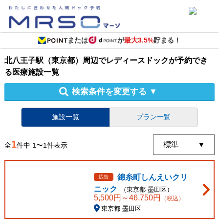
または
が
最大3.5%
貯まる！
北八王子駅（東京都）周辺
で
レディースドック
が予約でき
る
医療施設
一覧
検索条件を変更する
▼
施設一覧
プラン一覧
1
全
件中
1
〜
1
件表示
錦糸町しんえいクリ
広告
ニック
（
東京都
墨田区
）
5,500
円～
46,750
円
（税込）
東京都 墨田区