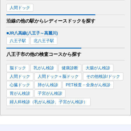
人間ドック
沿線の他の駅から
レディースドックを
探す
■JR八高線(八王子～高麗川)
八王子
駅
北八王子
駅
八王子市
の
他の
検査コースから探す
脳ドック
乳がん検診
健康診断
大腸がん検診
人間ドック
人間ドック＋脳ドック
その他検診/ドック
心臓ドック
肺がん検診
PET検査・全身がん検診
胃がん検診
子宮がん検診
婦人科検診（乳がん検診、子宮がん検診）