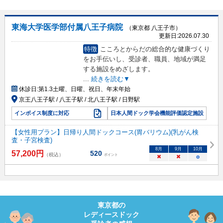
東海大学医学部付属八王子病院
（東京都 八王子市）
更新日:
2026.07.30
特徴
こころとからだの総合的な健康づくり
をお手伝いし、受診者、職員、地域が満足
する施設をめざします。
...
続きを読む▼
休診日:
第1.3土曜、日曜、祝日、年末年始
京王八王子駅 / 八王子駅 / 北八王子駅 / 日野駅
インボイス制度に対応
日本人間ドック学会機能評価認定施設
【女性用プラン】日帰り人間ドックコース(胃バリウム)(乳がん検
査・子宮検査)
8
月
9
月
10
月
57,200
円
520
（税込）
ポイント
×
×
○
東京都
の
レディースドック