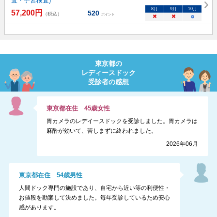
査・子宮検査)
8
月
9
月
10
月
57,200
円
520
（税込）
ポイント
×
×
○
東京都
の
レディースドック
受診者の感想
東京都
在住
45
歳
女性
胃カメラのレデイースドックを受診しました。胃カメラは
麻酔が効いて、苦しまずに終われました。
2026年06月
東京都
在住
54
歳
男性
人間ドック専門の施設であり、自宅から近い等の利便性・
お値段を勘案して決めました。毎年受診しているため安心
感があります。