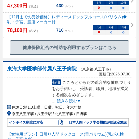
8
月
9
月
10
月
47,300
円
430
（税込）
ポイント
×
○
○
【12月までの受診価格】レディースドックフルコース(バリウム)◆
乳・子宮、腫瘍マーカー付
8
月
9
月
10
月
78,100
円
710
（税込）
ポイント
×
○
○
健康保険組合の補助を利用するプランはこちら
東海大学医学部付属八王子病院
（東京都 八王子市）
更新日:
2026.07.30
特徴
こころとからだの総合的な健康づくり
をお手伝いし、受診者、職員、地域が満足
する施設をめざします。
...
続きを読む▼
休診日:
第1.3土曜、日曜、祝日、年末年始
京王八王子駅 / 八王子駅 / 北八王子駅 / 日野駅
インボイス制度に対応
日本人間ドック学会機能評価認定施設
【女性用プラン】日帰り人間ドックコース(胃バリウム)(乳がん検