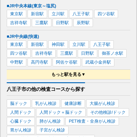
■JR中央本線(東京～塩尻)
東京
駅
新宿
駅
立川
駅
八王子
駅
四ツ谷
駅
吉祥寺
駅
三鷹
駅
日野
駅
辰野
駅
■JR中央線(快速)
東京
駅
新宿
駅
神田
駅
立川
駅
八王子
駅
四ツ谷
駅
吉祥寺
駅
三鷹
駅
日野
駅
御茶ノ水
駅
中野
駅
高円寺
駅
阿佐ケ谷
駅
武蔵小金井
駅
もっと駅を見る▼
■JR八高線(八王子～高麗川)
八王子市
の
他の
検査コースから探す
八王子
駅
北八王子
駅
脳ドック
乳がん検診
健康診断
大腸がん検診
■JR成田エクスプレス
人間ドック
人間ドック＋脳ドック
その他検診/ドック
東京
駅
品川
駅
横浜
駅
戸塚
駅
渋谷
駅
新宿
駅
心臓ドック
肺がん検診
PET検査・全身がん検診
池袋
駅
立川
駅
八王子
駅
吉祥寺
駅
三鷹
駅
胃がん検診
子宮がん検診
千葉
駅
大宮
駅
成田
駅