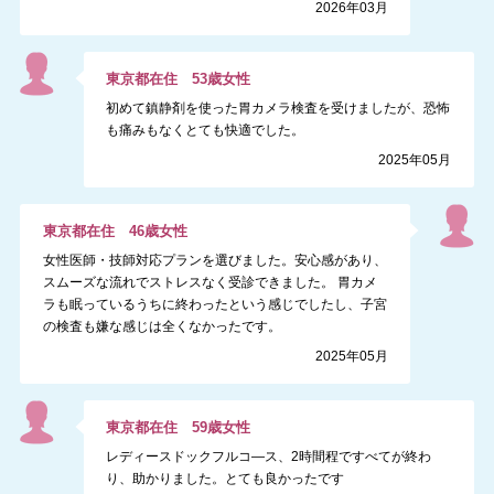
2026年03月
東京都
在住
53
歳
女性
初めて鎮静剤を使った胃カメラ検査を受けましたが、恐怖
も痛みもなくとても快適でした。
2025年05月
東京都
在住
46
歳
女性
女性医師・技師対応プランを選びました。安心感があり、
スムーズな流れでストレスなく受診できました。 胃カメ
ラも眠っているうちに終わったという感じでしたし、子宮
の検査も嫌な感じは全くなかったです。
2025年05月
東京都
在住
59
歳
女性
レディースドックフルコ―ス、2時間程ですべてが終わ
り、助かりました。とても良かったです