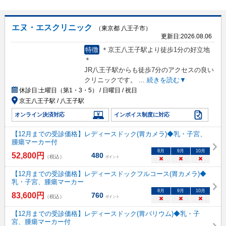
エヌ・エスクリニック
（東京都 八王子市）
更新日:
2026.08.06
特徴
＊京王八王子駅より徒歩1分の好立地
＊
JR八王子駅からも徒歩7分のアクセスの良い
クリニックです。
...
続きを読む▼
休診日:
土曜日（第1・3・5） / 日曜日 / 祝日
京王八王子駅 / 八王子駅
オンライン決済対応
インボイス制度に対応
【12月までの受診価格】レディースドック(胃カメラ)◆乳・子宮、
腫瘍マーカー付
8
月
9
月
10
月
52,800
円
480
（税込）
ポイント
×
×
×
【12月までの受診価格】レディースドックフルコース(胃カメラ)◆
乳・子宮、腫瘍マーカー
8
月
9
月
10
月
83,600
円
760
（税込）
ポイント
×
×
×
【12月までの受診価格】レディースドック(胃バリウム)◆乳・子
宮、腫瘍マーカー付