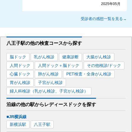
2025年05月
受診者の感想一覧を見る→
八王子駅
の
他の
検査コースから探す
脳ドック
乳がん検診
健康診断
大腸がん検診
人間ドック
人間ドック＋脳ドック
その他検診/ドック
心臓ドック
肺がん検診
PET検査・全身がん検診
胃がん検診
子宮がん検診
婦人科検診（乳がん検診、子宮がん検診）
沿線の他の駅から
レディースドックを
探す
■JR横浜線
新横浜
駅
八王子
駅