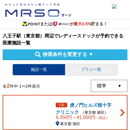
または
が
最大3.5%
貯まる！
八王子駅（東京都）周辺
で
レディースドック
が予約できる
医療施設
一覧
検索条件を変更する
▼
施設一覧
プラン一覧
2
全
件中
1
〜
2
件表示
虎ノ門ヒルズ桜十字
広告
クリニック
（
東京都
港区
）
9,350
円～
41,000
円
（税込）
東京都 港区