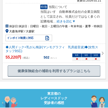
更新日:
2026.02.21
特徴
当院について
当院はいすゞ自動車株式会社の企業立病院
として設立され、社員だけではなく多くの
近隣地域
...
続きを読む▼
休診日:
休診日：日曜日・祝日・土曜日の午後・年末年始・夏季・特例日
大森海岸駅 / 大森駅
インボイス制度に対応
◆人間ドック+乳がん検診(マンモグラフィ 乳房超音波)◆(女性ス
タッフ対応)
8
月
9
月
10
月
55,220
円
502
（税込）
ポイント
×
×
×
健康保険組合の補助を利用するプランはこちら
東京都
の
レディースドック
受診者の感想