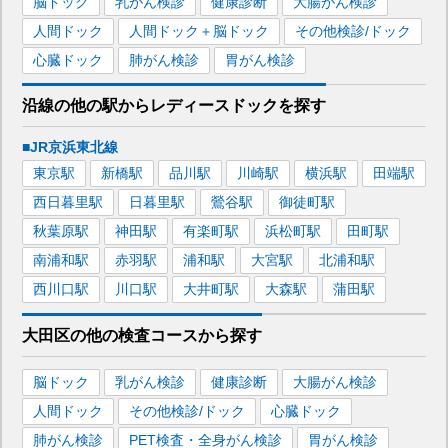
脳ドック
乳がん検診
健康診断
大腸がん検診
人間ドック
人間ドック＋脳ドック
その他検診/ドック
心臓ドック
肺がん検診
胃がん検診
沿線の他の駅から
レディースドックを
探す
■JR京浜東北線
東京
駅
新橋
駅
品川
駅
川崎
駅
横浜
駅
田端
駅
西日暮里
駅
日暮里
駅
鶯谷
駅
御徒町
駅
秋葉原
駅
神田
駅
有楽町
駅
浜松町
駅
田町
駅
南浦和
駅
赤羽
駅
浦和
駅
大宮
駅
北浦和
駅
西川口
駅
川口
駅
大井町
駅
大森
駅
蒲田
駅
大田区
の
他の
検査コースから探す
脳ドック
乳がん検診
健康診断
大腸がん検診
人間ドック
その他検診/ドック
心臓ドック
肺がん検診
PET検査・全身がん検診
胃がん検診