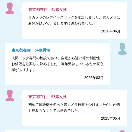
東京都
在住
45
歳
女性
胃カメラのレデイースドックを受診しました。胃カメラは
麻酔が効いて、苦しまずに終われました。
2026年06月
東京都
在住
54
歳
男性
人間ドック専門の施設であり、自宅から近い等の利便性・
お値段を勘案して決めました。毎年受診しているため安心
感があります。
2026年03月
東京都
在住
53
歳
女性
初めて鎮静剤を使った胃カメラ検査を受けましたが、恐怖
も痛みもなくとても快適でした。
2025年05月