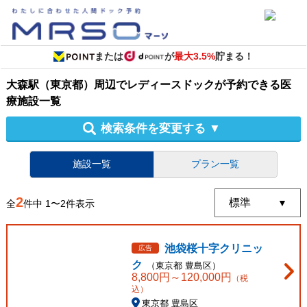
または
が
最大3.5%
貯まる！
大森駅（東京都）周辺
で
レディースドック
が予約できる
医
療施設
一覧
検索条件を変更する
▼
施設一覧
プラン一覧
2
全
件中
1
〜
2
件表示
池袋桜十字クリニッ
広告
ク
（
東京都
豊島区
）
8,800
円～
120,000
円
（税
込）
東京都 豊島区