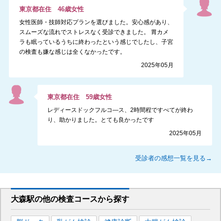
東京都
在住
46
歳
女性
女性医師・技師対応プランを選びました。安心感があり、
スムーズな流れでストレスなく受診できました。 胃カメ
ラも眠っているうちに終わったという感じでしたし、子宮
の検査も嫌な感じは全くなかったです。
2025年05月
東京都
在住
59
歳
女性
レディースドックフルコ―ス、2時間程ですべてが終わ
り、助かりました。とても良かったです
2025年05月
受診者の感想一覧を見る→
大森駅
の
他の
検査コースから探す