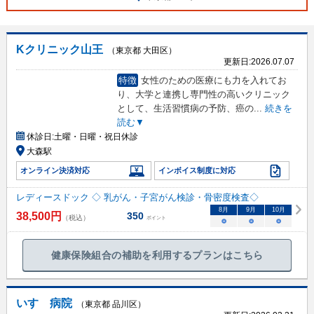
Kクリニック山王
（東京都 大田区）
更新日:
2026.07.07
特徴
女性のための医療にも力を入れてお
り、大学と連携し専門性の高いクリニック
として、生活習慣病の予防、癌の
...
続きを
読む▼
休診日:
土曜・日曜・祝日休診
大森駅
オンライン決済対応
インボイス制度に対応
レディースドック ◇ 乳がん・子宮がん検診・骨密度検査◇
8
月
9
月
10
月
38,500
円
350
（税込）
ポイント
○
○
○
健康保険組合の補助を利用するプランはこちら
いすゞ病院
（東京都 品川区）