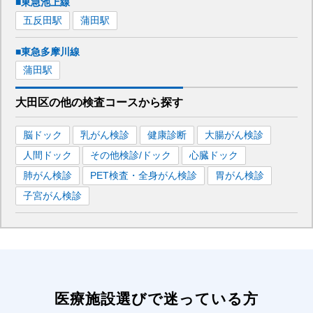
■東急池上線
五反田
駅
蒲田
駅
■東急多摩川線
蒲田
駅
大田区
の
他の
検査コースから探す
脳ドック
乳がん検診
健康診断
大腸がん検診
人間ドック
その他検診/ドック
心臓ドック
肺がん検診
PET検査・全身がん検診
胃がん検診
子宮がん検診
医療施設選びで迷っている方