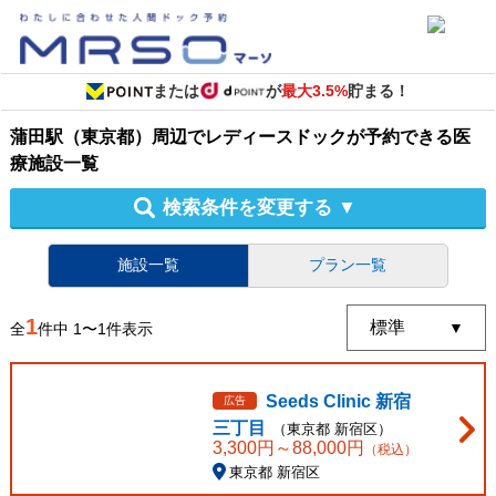
または
が
最大3.5%
貯まる！
蒲田駅（東京都）周辺
で
レディースドック
が予約できる
医
療施設
一覧
検索条件を変更する
▼
施設一覧
プラン一覧
1
全
件中
1
〜
1
件表示
Seeds Clinic 新宿
広告
三丁目
（
東京都
新宿区
）
3,300
円～
88,000
円
（税込）
東京都 新宿区