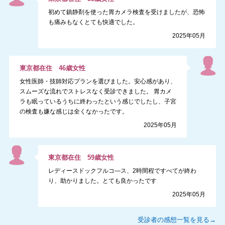
初めて鎮静剤を使った胃カメラ検査を受けましたが、恐怖
も痛みもなくとても快適でした。
2025年05月
東京都
在住
46
歳
女性
女性医師・技師対応プランを選びました。安心感があり、
スムーズな流れでストレスなく受診できました。 胃カメ
ラも眠っているうちに終わったという感じでしたし、子宮
の検査も嫌な感じは全くなかったです。
2025年05月
東京都
在住
59
歳
女性
レディースドックフルコ―ス、2時間程ですべてが終わ
り、助かりました。とても良かったです
2025年05月
受診者の感想一覧を見る→