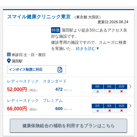
スマイル健康クリニック東京
（東京都 大田区）
更新日:
2026.06.24
特徴
蒲田駅より徒歩3分にあるアクセス良
好な施設です。
健診専用の施設ですので、スムーズに検査
を実施いた
...
続きを読む▼
休診日:
土・日・祝日
蒲田駅
インボイス制度に対応
レディースドック スタンダード
8
月
9
月
10
月
52,000
円
472
（税込）
ポイント
○
×
×
レディースドック プレミアム
8
月
9
月
10
月
66,000
円
600
（税込）
ポイント
○
×
×
健康保険組合の補助を利用するプランはこちら