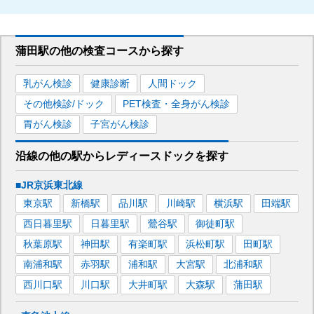
蒲田駅
の
他の
検査コースから探す
乳がん検診
健康診断
人間ドック
その他検診/ドック
PET検査・全身がん検診
胃がん検診
子宮がん検診
沿線の他の駅から
レディースドックを
探す
■JR京浜東北線
東京
駅
新橋
駅
品川
駅
川崎
駅
横浜
駅
田端
駅
西日暮里
駅
日暮里
駅
鶯谷
駅
御徒町
駅
秋葉原
駅
神田
駅
有楽町
駅
浜松町
駅
田町
駅
南浦和
駅
赤羽
駅
浦和
駅
大宮
駅
北浦和
駅
西川口
駅
川口
駅
大井町
駅
大森
駅
蒲田
駅