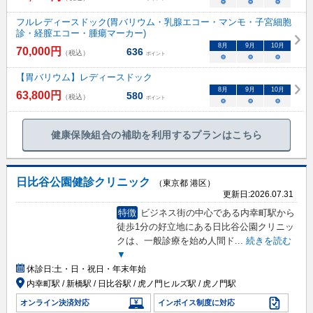
○
○
○
フルレディースドック(胃バリウム・乳腺エコー・マンモ・子宮細胞
診・経膣エコー・腫瘍マーカー)
8
月
9
月
10
月
70,000
円
636
（税込）
ポイント
○
○
○
【胃バリウム】レディースドック
8
月
9
月
10
月
63,800
円
580
（税込）
ポイント
○
○
○
健康保険組合の補助を利用するプランはこちら
日比谷公園健診クリニック
（東京都 港区）
更新日:
2026.07.31
特徴
ビジネス街の中心である内幸町駅から
徒歩1分の好立地にある日比谷公園クリニッ
クは、一般診療を始め人間ド
...
続きを読む
▼
休診日:
土・日・祝日・年末年始
内幸町駅 / 新橋駅 / 日比谷駅 / 虎ノ門ヒルズ駅 / 虎ノ門駅
オンライン決済対応
インボイス制度に対応