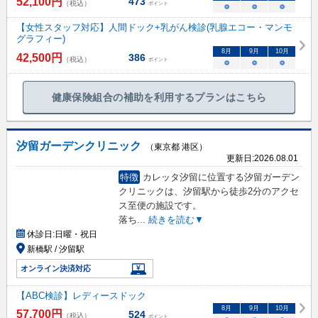
52,100
円
473
（税込）
ポイント
○
○
○
【女性スタッフ対応】人間ドック+乳がん検診(乳腺エコー・マンモ
グラフィー)
8
月
9
月
10
月
42,500
円
386
（税込）
ポイント
○
○
○
健康保険組合の補助を利用するプランはこちら
汐留ガーデンクリニック
（東京都 港区）
更新日:
2026.08.01
特徴
カレッタ汐留に位置する汐留ガーデン
クリニックは、汐留駅から徒歩2分のアクセ
ス至便の施設です。
落ち
...
続きを読む▼
休診日:
日曜・祝日
新橋駅 / 汐留駅
オンライン決済対応
【ABC検診】レディースドック
8
月
9
月
10
月
57,700
円
524
（税込）
ポイント