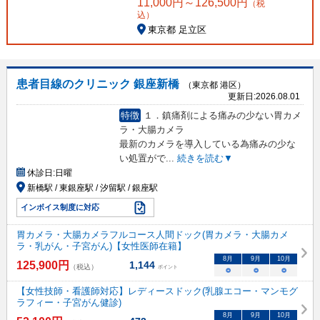
11,000
円～
126,500
円
（税
込）
東京都 足立区
患者目線のクリニック 銀座新橋
（東京都 港区）
更新日:
2026.08.01
特徴
１．鎮痛剤による痛みの少ない胃カメ
ラ・大腸カメラ
最新のカメラを導入している為痛みの少な
い処置がで
...
続きを読む▼
休診日:
日曜
新橋駅 / 東銀座駅 / 汐留駅 / 銀座駅
インボイス制度に対応
胃カメラ・大腸カメラフルコース人間ドック(胃カメラ・大腸カメ
ラ・乳がん・子宮がん)【女性医師在籍】
8
月
9
月
10
月
125,900
円
1,144
（税込）
ポイント
○
○
○
【女性技師・看護師対応】レディースドック(乳腺エコー・マンモグ
ラフィー・子宮がん健診)
8
月
9
月
10
月