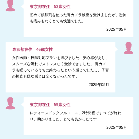
東京都
在住
53
歳
女性
初めて鎮静剤を使った胃カメラ検査を受けましたが、恐怖
も痛みもなくとても快適でした。
2025年05月
東京都
在住
46
歳
女性
女性医師・技師対応プランを選びました。安心感があり、
スムーズな流れでストレスなく受診できました。 胃カメ
ラも眠っているうちに終わったという感じでしたし、子宮
の検査も嫌な感じは全くなかったです。
2025年05月
東京都
在住
59
歳
女性
レディースドックフルコ―ス、2時間程ですべてが終わ
り、助かりました。とても良かったです
2025年05月