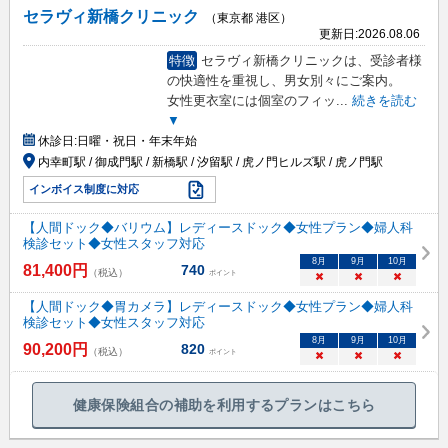
セラヴィ新橋クリニック
（東京都 港区）
更新日:
2026.08.06
特徴
セラヴィ新橋クリニックは、受診者様
の快適性を重視し、男女別々にご案内。
女性更衣室には個室のフィッ
...
続きを読む
▼
休診日:
日曜・祝日・年末年始
内幸町駅 / 御成門駅 / 新橋駅 / 汐留駅 / 虎ノ門ヒルズ駅 / 虎ノ門駅
インボイス制度に対応
【人間ドック◆バリウム】レディースドック◆女性プラン◆婦人科
検診セット◆女性スタッフ対応
8
月
9
月
10
月
81,400
円
740
（税込）
ポイント
×
×
×
【人間ドック◆胃カメラ】レディースドック◆女性プラン◆婦人科
検診セット◆女性スタッフ対応
8
月
9
月
10
月
90,200
円
820
（税込）
ポイント
×
×
×
健康保険組合の補助を利用するプランはこちら