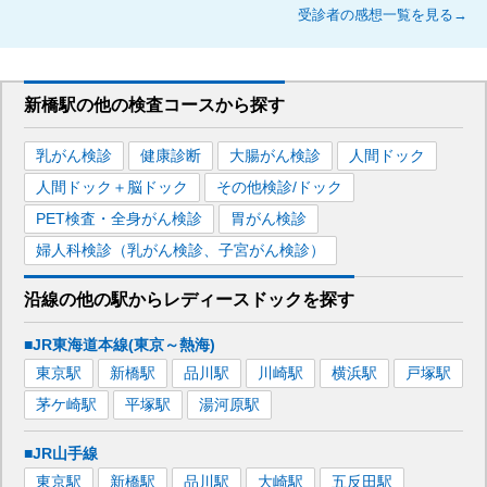
受診者の感想一覧を見る→
新橋駅
の
他の
検査コースから探す
乳がん検診
健康診断
大腸がん検診
人間ドック
人間ドック＋脳ドック
その他検診/ドック
PET検査・全身がん検診
胃がん検診
婦人科検診（乳がん検診、子宮がん検診）
沿線の他の駅から
レディースドックを
探す
■JR東海道本線(東京～熱海)
東京
駅
新橋
駅
品川
駅
川崎
駅
横浜
駅
戸塚
駅
茅ケ崎
駅
平塚
駅
湯河原
駅
■JR山手線
東京
駅
新橋
駅
品川
駅
大崎
駅
五反田
駅