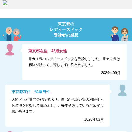
東京都
の
レディースドック
受診者の感想
東京都
在住
45
歳
女性
胃カメラのレデイースドックを受診しました。胃カメラは
麻酔が効いて、苦しまずに終われました。
2026年06月
東京都
在住
54
歳
男性
人間ドック専門の施設であり、自宅から近い等の利便性・
お値段を勘案して決めました。毎年受診しているため安心
感があります。
2026年03月