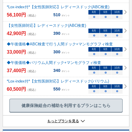
*Lox-index付*【女性医師対応】レディースドック(ABC検査)
8
月
9
月
10
月
56,100
円
510
（税込）
ポイント
○
○
○
【女性医師対応】レディースドック(ABC検査)
8
月
9
月
10
月
42,900
円
390
（税込）
ポイント
○
○
○
◆午後価格◆ABC検査で行う人間ドック+マンモグラフィ検査
8
月
9
月
10
月
33,000
円
300
（税込）
ポイント
○
○
○
◆午後価格◆バリウム人間ドック+マンモグラフィ検査
8
月
9
月
10
月
37,400
円
340
（税込）
ポイント
○
○
○
*Lox-index付*【女性医師対応】レディースドック(バリウム)
8
月
9
月
10
月
60,500
円
550
（税込）
ポイント
○
○
○
健康保険組合の補助を利用するプランはこちら
もっとプランを見る