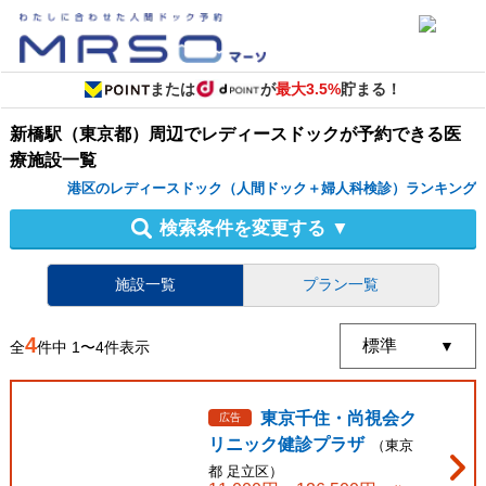
または
が
最大3.5%
貯まる！
新橋駅（東京都）周辺
で
レディースドック
が予約できる
医
療施設
一覧
港区のレディースドック（人間ドック＋婦人科検診）ランキング
検索条件を変更する
▼
施設一覧
プラン一覧
4
全
件中
1
〜
4
件表示
東京千住・尚視会ク
広告
リニック健診プラザ
（
東京
都
足立区
）