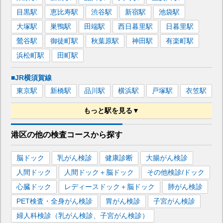
目黒
駅
恵比寿
駅
渋谷
駅
新宿
駅
池袋
駅
大塚
駅
巣鴨
駅
田端
駅
西日暮里
駅
日暮里
駅
鶯谷
駅
御徒町
駅
秋葉原
駅
神田
駅
有楽町
駅
浜松町
駅
田町
駅
■JR横須賀線
東京
駅
新橋
駅
品川
駅
横浜
駅
戸塚
駅
衣笠
駅
もっと駅を見る▼
■JR京浜東北線
港区
の
他の
検査コースから探す
東京
駅
新橋
駅
品川
駅
川崎
駅
横浜
駅
田端
駅
脳ドック
乳がん検診
健康診断
大腸がん検診
西日暮里
駅
日暮里
駅
鶯谷
駅
御徒町
駅
人間ドック
人間ドック＋脳ドック
その他検診/ドック
秋葉原
駅
神田
駅
有楽町
駅
浜松町
駅
田町
駅
心臓ドック
レディースドック＋脳ドック
肺がん検診
南浦和
駅
赤羽
駅
浦和
駅
大宮
駅
北浦和
駅
PET検査・全身がん検診
胃がん検診
子宮がん検診
西川口
駅
川口
駅
大井町
駅
大森
駅
蒲田
駅
婦人科検診（乳がん検診、子宮がん検診）