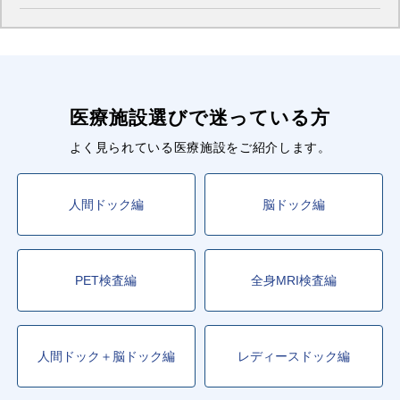
■東京メトロ銀座線
新橋
駅
渋谷
駅
上野広小路
駅
神田
駅
三越前
駅
浅草
駅
日本橋
駅
京橋
駅
銀座
駅
虎ノ門
駅
溜池山王
駅
赤坂見附
駅
青山一丁目
駅
医療施設選びで迷っている方
■都営浅草線
新橋
駅
五反田
駅
浅草橋
駅
浅草
駅
よく見られている医療施設をご紹介します。
押上（スカイツリー前）
駅
日本橋
駅
宝町
駅
東銀座
駅
大門
駅
馬込
駅
高輪台
駅
三田
駅
人間ドック編
脳ドック編
■ゆりかもめ
新橋
駅
汐留
駅
PET検査編
全身MRI検査編
人間ドック＋脳ドック編
レディースドック編