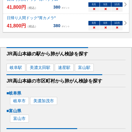
8
月
9
月
10
月
41,800
円
380
（税込）
ポイント
×
×
×
日帰り人間ドック*胃カメラ*
8
月
9
月
10
月
41,800
円
380
（税込）
ポイント
×
×
×
JR高山本線
の駅から
肺がん検診を
探す
岐阜
駅
美濃太田
駅
速星
駅
富山
駅
JR高山本線
の市区町村から
肺がん検診を
探す
■
岐阜県
岐阜市
美濃加茂市
■
富山県
富山市