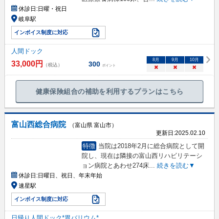
休診日:
日曜・祝日
岐阜駅
インボイス制度に対応
人間ドック
8
月
9
月
10
月
33,000
円
300
（税込）
ポイント
×
×
×
健康保険組合の補助を利用するプランはこちら
富山西総合病院
（富山県 富山市）
更新日:
2025.02.10
特徴
当院は2018年2月に総合病院として開
院し、現在は隣接の富山西リハビリテーシ
ョン病院とあわせ274床
...
続きを読む▼
休診日:
日曜日、祝日、年末年始
速星駅
インボイス制度に対応
日帰り人間ドック*胃バリウム*