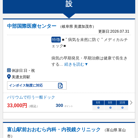
設
中部国際医療センター
（岐阜県 美濃加茂市）
更新日:
2026.07.31
特徴
■ ” 病気を未然に防ぐ ” メディカルチ
ェック■
病気の早期発見・早期治療は健康で長生き
する
...
続きを読む▼
休診日:
日・祝
美濃太田駅
インボイス制度に対応
バリウムで行う一般ドック
8
月
9
月
10
月
33,000
円
300
（税込）
ポイント
○
○
○
富山駅前おおむら内科・内視鏡クリニック
（富山県 富山
市）