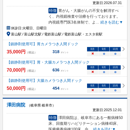
更新日:
2026.07.31
特徴
胃がん・大腸がんの不安を解消すべ
く、内視鏡検査や治療を行っております。
内視鏡専門医3名体制で、よ
...
続きを読む▼
休診日:
火曜日、日曜日
富山駅 / 富山駅北駅 / 電鉄富山駅 / 電鉄富山駅・エスタ前駅
【鎮静剤使用可】胃カメラつき人間ドック
8
月
9
月
10
月
35,000
円
318
（税込）
ポイント
×
○
○
【鎮静剤使用可】胃・大腸カメラつき人間ドック
8
月
9
月
10
月
70,000
円
636
（税込）
ポイント
×
○
○
【鎮静剤使用可】大腸カメラつき人間ドック
8
月
9
月
10
月
50,000
円
454
（税込）
ポイント
×
○
○
澤田病院
（岐阜県 岐阜市）
更新日:
2025.12.01
特徴
澤田病院は、岐阜市にある一般病棟50
床、回復期リハビリテーション病棟40床、
医療療養病棟100床、合
...
続きを読む▼