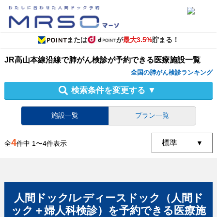
または
が
最大3.5%
貯まる！
JR高山本線沿線
で
肺がん検診
が予約できる
医療施設
一覧
全国の肺がん検診ランキング
検索条件を変更する
▼
施設一覧
プラン一覧
4
全
件中
1
〜
4
件表示
人間ドック/レディースドック（人間ド
ック＋婦人科検診）
を予約できる
医療施