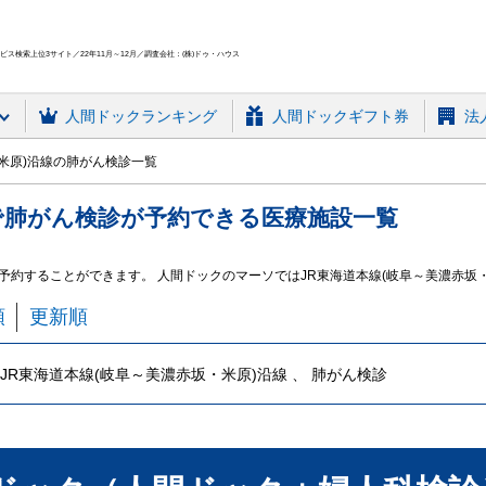
ス検索上位3サイト／22年11月～12月／調査会社：(株)ドゥ・ハウス
人間ドック
ランキング
人間ドックギフト券
法
米原)沿線の肺がん検診一覧
で
肺がん検診
が予約できる
医療施設
一覧
を予約することができます。 人間ドックのマーソではJR東海道本線(岐阜～美濃赤
順
更新順
JR東海道本線(岐阜～美濃赤坂・米原)沿線 、 肺がん検診