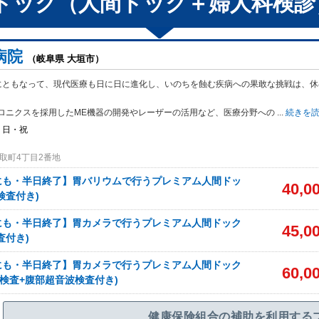
ドック（人間ドック＋婦人科検診
病院
（岐阜県 大垣市）
にともなって、現代医療も日に日に進化し、いのちを蝕む疾病への果敢な挑戦は、休
。
ロニクスを採用したME機器の開発やレーザーの活用など、医療分野への
...
続きを
・日・祝
取町4丁目2番地
にも・半日終了】胃バリウムで行うプレミアム人間ドッ
40,0
検査付き)
にも・半日終了】胃カメラで行うプレミアム人間ドック
45,0
査付き)
にも・半日終了】胃カメラで行うプレミアム人間ドック
60,0
T検査+腹部超音波検査付き)
健康保険組合の補助を利用する