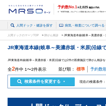
予約数No.1
2,025
※
施設の予約
※「年間予約数」のヒアリング調査 個人向け人間ドック予約サービ
人間ドック・健診を探す
病気・検査
について
調べる
人間ドックのマーソTOP
肺がん検診
JR東海道本線(岐阜～美濃赤坂・
JR東海道本線(岐阜～美濃赤坂・米原)沿線
JR東海道本線(岐阜～美濃赤坂・米原)沿線では2件の医療施設で肺がん検診
2
並び順：
標準
予約数
全
件中
1
〜
2
件表示
検索条件を変更する
現在の検索条件：
▼