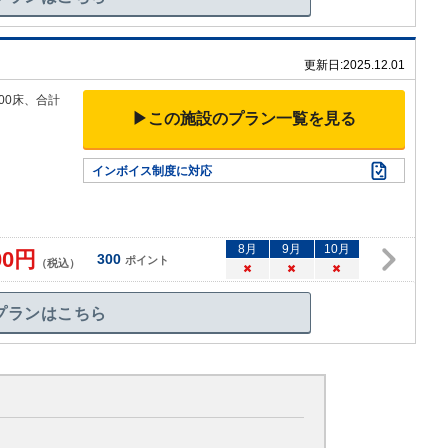
更新日:
2025.12.01
00床、合
計
▶この施設のプラン一覧を見る
インボイス制度に対応
8
月
9
月
10
月
00
円
300
ポイント
（税込）
×
×
×
プランはこちら