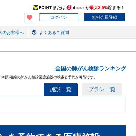
または
が
最大3.5%
貯まる！
ログイン
無料会員登録
人のお客様へ
よくあるご質問
全国の肺がん検診ランキング
坂・米原)沿線の肺がん検診医療施設の検索と予約が可能です。
施設一覧
プラン一覧