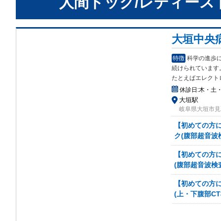
人間ドック/レディース
大垣中央
特徴
科学の進歩
続け
られています
たとえばエレクト
休診日:
木・土
大垣駅
岐阜県大垣市見
【初めての方
ク(腹部超音波
【初めての方
(腹部超音波検
【初めての方
(上・下腹部C