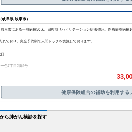
（岐阜県 岐阜市）
岐阜市にある一般病棟50床、回復期リハビリテーション病棟40床、医療療養病棟1
。
入れており、完全予約制で人間ドックを実施しております。
祝日
一色7丁目2番5号
33,0
健康保険組合の補助を利用する
から
肺がん検診を
探す