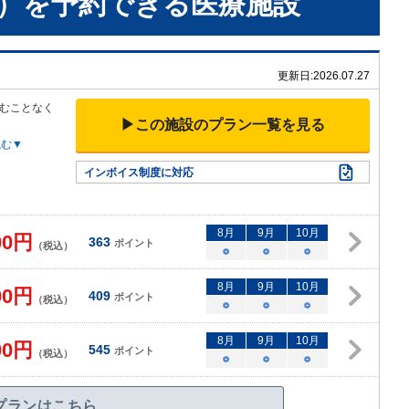
）
を予約できる
医療施設
更新日:
2026.07.27
むことなく
▶この施設のプラン一覧を見る
読む▼
インボイス制度に対応
8
月
9
月
10
月
00
円
363
ポイント
（税込）
○
○
○
8
月
9
月
10
月
00
円
409
ポイント
（税込）
○
○
○
8
月
9
月
10
月
00
円
545
ポイント
（税込）
○
○
○
プランはこちら