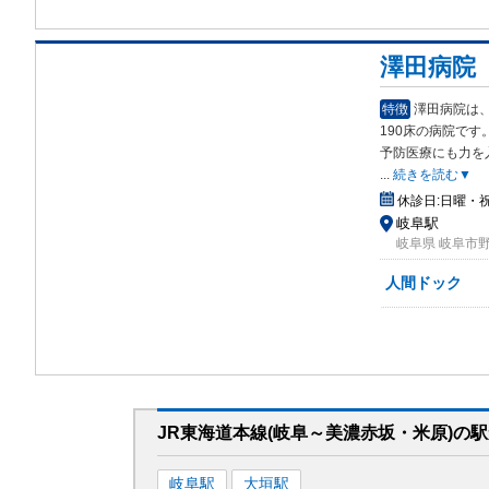
澤田病院
特徴
澤田病院は、
190床の病院です
予防医療にも力を
...
続きを読む▼
休診日:
日曜・
岐阜駅
岐阜県 岐阜市野
人間ドック
JR東海道本線(岐阜～美濃赤坂・米原)
の駅
岐阜
駅
大垣
駅