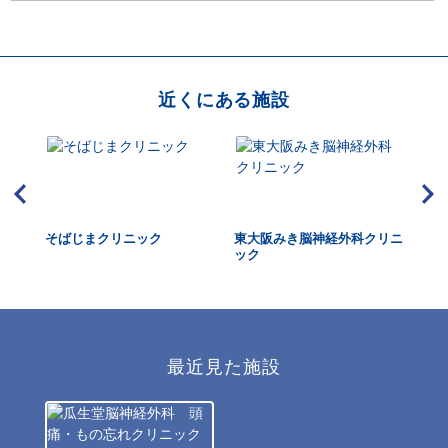
近くにある施設
HUK
そばじまクリニック
東大阪みき脳神経外科クリニ
大
dica
ック
最近見た施設