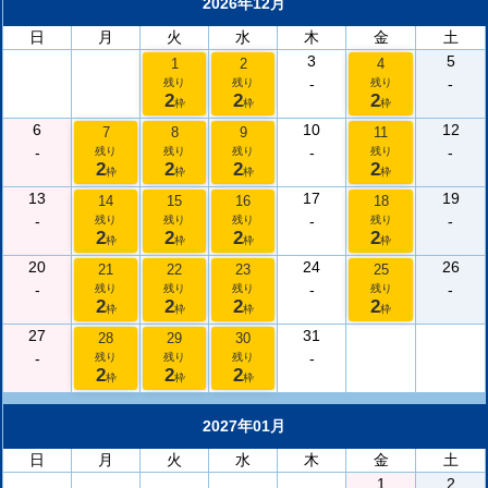
2026年12月
日
月
火
水
木
金
土
3
5
1
2
4
-
-
残り
残り
残り
2
2
2
枠
枠
枠
6
10
12
7
8
9
11
-
-
-
残り
残り
残り
残り
2
2
2
2
枠
枠
枠
枠
13
17
19
14
15
16
18
-
-
-
残り
残り
残り
残り
2
2
2
2
枠
枠
枠
枠
20
24
26
21
22
23
25
-
-
-
残り
残り
残り
残り
2
2
2
2
枠
枠
枠
枠
27
31
28
29
30
-
-
残り
残り
残り
2
2
2
枠
枠
枠
2027年01月
日
月
火
水
木
金
土
1
2