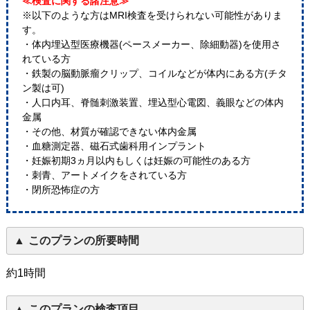
≪検査に関する諸注意≫
※以下のような方はMRI検査を受けられない可能性がありま
す。
・体内埋込型医療機器(ペースメーカー、除細動器)を使用さ
れている方
・鉄製の脳動脈瘤クリップ、コイルなどが体内にある方(チタ
ン製は可)
・人口内耳、脊髄刺激装置、埋込型心電図、義眼などの体内
金属
・その他、材質が確認できない体内金属
・血糖測定器、磁石式歯科用インプラント
・妊娠初期3ヵ月以内もしくは妊娠の可能性のある方
・刺青、アートメイクをされている方
・閉所恐怖症の方
このプランの所要時間
約1時間
このプランの検査項目