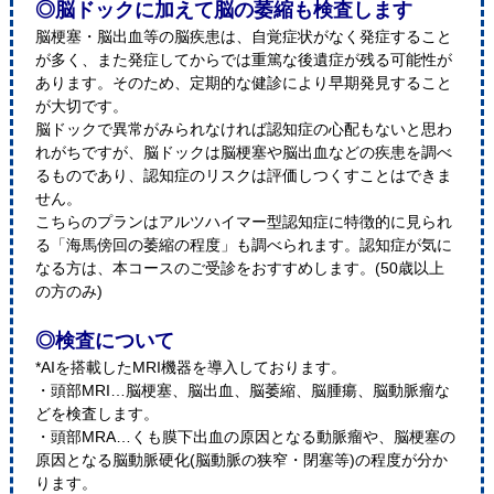
◎脳ドックに加えて脳の萎縮も検査します
脳梗塞・脳出血等の脳疾患は、自覚症状がなく発症すること
が多く、また発症してからでは重篤な後遺症が残る可能性が
あります。そのため、定期的な健診により早期発見すること
が大切です。
脳ドックで異常がみられなければ認知症の心配もないと思わ
れがちですが、脳ドックは脳梗塞や脳出血などの疾患を調べ
るものであり、認知症のリスクは評価しつくすことはできま
せん。
こちらのプランはアルツハイマー型認知症に特徴的に見られ
る「海馬傍回の萎縮の程度」も調べられます。認知症が気に
なる方は、本コースのご受診をおすすめします。(50歳以上
の方のみ)
◎検査について
*AIを搭載したMRI機器を導入しております。
・頭部MRI…脳梗塞、脳出血、脳萎縮、脳腫瘍、脳動脈瘤な
どを検査します。
・頭部MRA…くも膜下出血の原因となる動脈瘤や、脳梗塞の
原因となる脳動脈硬化(脳動脈の狭窄・閉塞等)の程度が分か
ります。