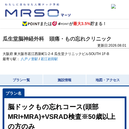
または
が
最大3.5%
貯まる！
瓜生堂脳神経外科 頭痛・もの忘れクリニック
更新日:
2026.08.01
大阪府
東大阪市若江西新町1-2-4
瓜生堂クリニックビルSOUTH 1F-B
最寄り駅：
八戸ノ里駅
/
若江岩田駅
プラン一覧
施設情報
地図・アクセス
脳ドックもの忘れコース(頭部
MRI+MRA)+VSRAD検査※50歳以上
の方のみ