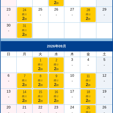
2
枠
23
25
26
27
29
24
28
-
-
-
-
-
残り
残り
2
2
枠
枠
30
31
-
残り
2
枠
2026年09月
日
月
火
水
木
金
土
3
4
5
1
2
-
-
-
残り
残り
2
2
枠
枠
6
10
12
7
8
9
11
-
-
-
残り
残り
残り
残り
2
2
2
2
枠
枠
枠
枠
13
17
19
14
15
16
18
-
-
-
残り
残り
残り
残り
2
2
2
2
枠
枠
枠
枠
20
21
22
23
24
26
25
-
-
-
-
-
-
残り