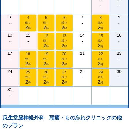
-
-
3
7
9
4
5
6
8
-
-
-
残り
残り
残り
残り
2
2
2
2
枠
枠
枠
枠
10
11
14
16
12
13
15
-
-
-
-
残り
残り
残り
2
2
2
枠
枠
枠
17
21
23
18
19
20
22
-
-
-
残り
残り
残り
残り
2
2
2
2
枠
枠
枠
枠
24
28
30
25
26
27
29
-
-
-
残り
残り
残り
残り
2
2
2
2
枠
枠
枠
枠
31
-
瓜生堂脳神経外科 頭痛・もの忘れクリニック
の他
のプラン