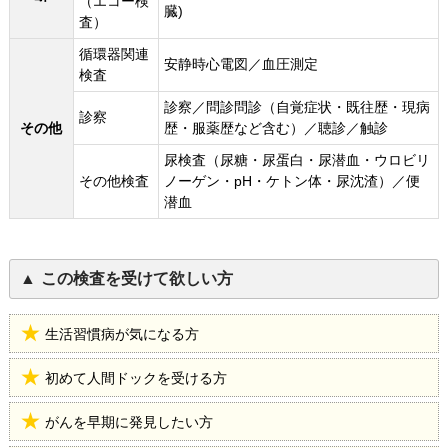
（エコー検
臓)
査）
循環器関連
安静時心電図／血圧測定
検査
診察／問診問診（自覚症状・既往歴・現病
診察
その他
歴・服薬歴など含む）／聴診／触診
尿検査（尿糖・尿蛋白・尿潜血・ウロビリ
その他検査
ノーゲン・pH・ケトン体・尿沈渣）／便
潜血
この検査を受けて欲しい方
生活習慣病が気になる方
初めて人間ドックを受ける方
がんを早期に発見したい方