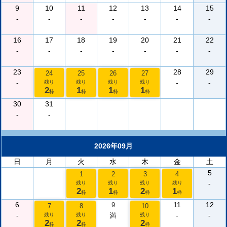
9
10
11
12
13
14
15
-
-
-
-
-
-
-
16
17
18
19
20
21
22
-
-
-
-
-
-
-
23
28
29
24
25
26
27
-
-
-
残り
残り
残り
残り
2
1
1
1
枠
枠
枠
枠
30
31
-
-
2026年09月
日
月
火
水
木
金
土
5
1
2
3
4
-
残り
残り
残り
残り
2
1
2
1
枠
枠
枠
枠
6
11
12
9
7
8
10
-
満
-
-
残り
残り
残り
2
2
2
枠
枠
枠