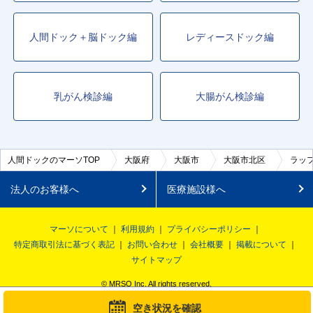
人間ドック＋脳ドック編
レディースドック編
乳がん検診編
大腸がん検診編
人間ドックのマーソTOP
大阪府
大阪市
大阪市北区
ラッ
法人のお客様へ
医療施設様へ
マーソについて
利用規約
プライバシーポリシー
特定商取引法に基づく表記
お問い合わせ
会社概要
掲載について
サイトマップ
© MRSO Inc. All rights reserved.
空き状況を確認