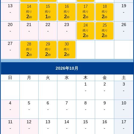
13
19
14
15
16
17
18
-
-
残り
残り
残り
残り
残り
2
1
2
2
2
枠
枠
枠
枠
枠
20
21
22
23
26
24
25
-
-
-
-
-
残り
残り
2
2
枠
枠
27
28
29
30
-
残り
残り
残り
2
2
2
枠
枠
枠
2026年10月
日
月
火
水
木
金
土
1
2
3
-
-
-
4
5
6
7
8
9
10
-
-
-
-
-
-
-
11
12
13
14
15
16
17
-
-
-
-
-
-
-