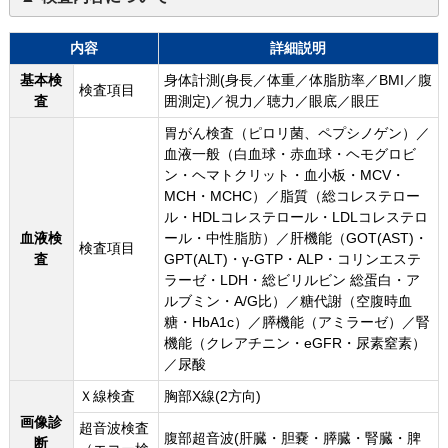
内容
詳細説明
基本検
身体計測(身長／体重／体脂肪率／BMI／腹
検査項目
査
囲測定)／視力／聴力／眼底／眼圧
胃がん検査（ピロリ菌、ペプシノゲン）／
血液一般（白血球・赤血球・ヘモグロビ
ン・ヘマトクリット・血小板・MCV・
MCH・MCHC）／脂質（総コレステロー
ル・HDLコレステロール・LDLコレステロ
血液検
ール・中性脂肪）／肝機能（GOT(AST)・
検査項目
査
GPT(ALT)・γ-GTP・ALP・コリンエステ
ラーゼ・LDH・総ビリルビン 総蛋白・ア
ルブミン・A/G比）／糖代謝（空腹時血
糖・HbA1c）／膵機能（アミラーゼ）／腎
機能（クレアチニン・eGFR・尿素窒素）
／尿酸
Ｘ線検査
胸部X線(2方向)
画像診
超音波検査
腹部超音波(肝臓・胆嚢・膵臓・腎臓・脾
断