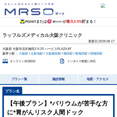
または
が
最大3.5%
貯まる！
ラッフルズメディカル大阪クリニック
更新日:
2026.06.17
大阪府
大阪市北区梅田2-5-25
ハービスPLAZA 4F
最寄り駅：
大阪駅
/
北新地駅
/
大阪梅田駅
/
梅田駅
/
東梅田駅
/
西梅田駅
オンライン決済対応
インボイス制度に対応
プラン一覧
施設情報
地図・アクセス
【午後プラン】*バリウムが苦手な方
に*胃がんリスク人間ドック