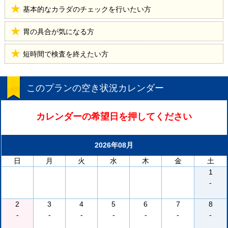
基本的なカラダのチェックを行いたい方
胃の具合が気になる方
短時間で検査を終えたい方
このプランの空き状況カレンダー
カレンダーの希望日を押してください
2026年08月
日
月
火
水
木
金
土
1
-
2
3
4
5
6
7
8
-
-
-
-
-
-
-