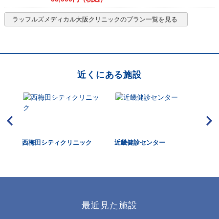
ラッフルズメディカル大阪クリニック
のプラン一覧を見る
近くにある施設
・消
西梅田シティクリニック
近畿健診センター
医療
ク
AI 
l C
最近見た施設