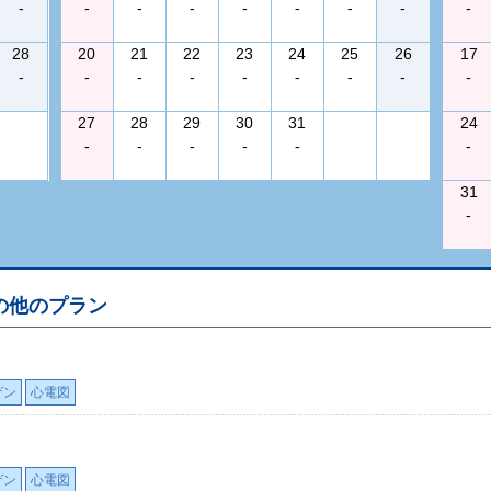
-
-
-
-
-
-
-
-
-
28
20
21
22
23
24
25
26
17
-
-
-
-
-
-
-
-
-
27
28
29
30
31
24
-
-
-
-
-
-
31
-
の他のプラン
ゲン
心電図
ゲン
心電図