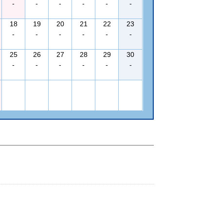
-
-
-
-
-
-
18
19
20
21
22
23
-
-
-
-
-
-
25
26
27
28
29
30
-
-
-
-
-
-