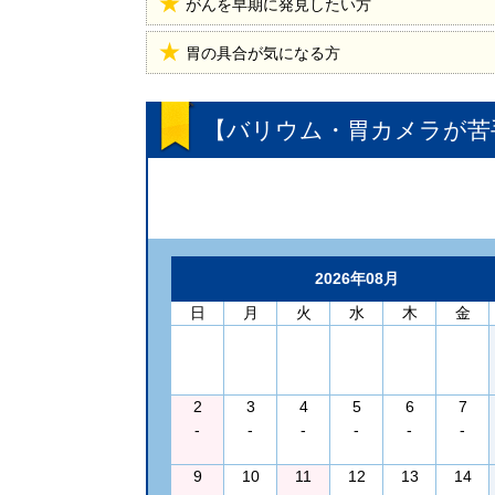
がんを早期に発見したい方
胃の具合が気になる方
【バリウム・胃カメラが苦
2026年08月
日
月
火
水
木
金
2
3
4
5
6
7
-
-
-
-
-
-
9
10
11
12
13
14