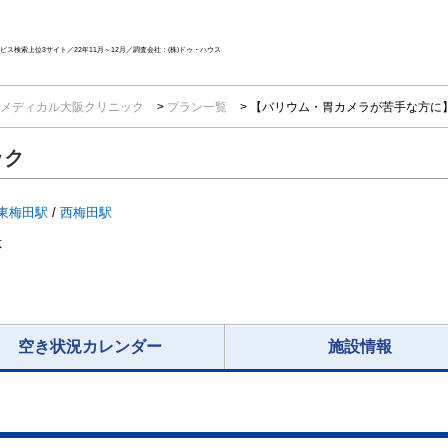
ス検索上位3サイト／22年11月～12月／調査会社：(株)ドゥ・ハウス
メディカル大阪クリニック
プラン一覧
【バリウム・胃カメラが苦手な方に
ック
東梅田駅
/
西梅田駅
応
空き状況カレンダー
施設情報