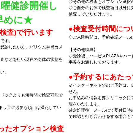
◇その他の検査もオプション選択
 日曜健診開催し
◇ご自分のお体で検査項目以外に
検査していただけます。
お早めに★
●検査受付時間につ
液検査)で行います
◇ご来院時間は、予約確認メール
ンです。
に受診したい方、バリウムや胃カメ
【その他特典】
◇受診後、ハ―ビスPLAZAやハ
検査などを行い現在の身体の状態を
事券をお渡ししております。
さい。
●予約するにあた
※インターネットでのご予約は、
せん。
間ドックよりも短時間で検査可能で
お申込みの情報を弊クリニックに
理をいたします。
ドックに必要な項目は満たしてい
確定処理後、メールにて受付日時
で確認と打ち合わせをする場合も
ったオプション検査