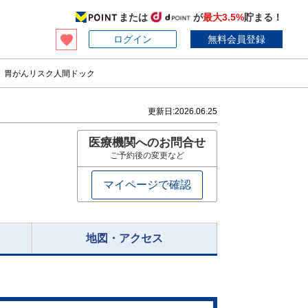
または
が
最大3.5%
貯まる！
ログイン
無料会員登録
】胃がんリスク人間ドック
更新日:
2026.06.25
医療機関へのお問合せ
ご予約後の変更など
マイページで確認
地図・アクセス