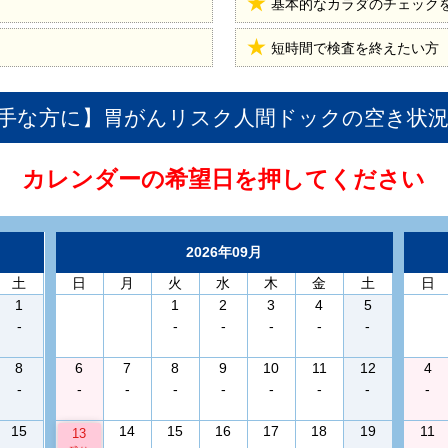
基本的なカラダのチェック
短時間で検査を終えたい方
手な方に】胃がんリスク人間ドック
の空き状
カレンダーの希望日を押してください
2026年09月
土
日
月
火
水
木
金
土
日
1
1
2
3
4
5
-
-
-
-
-
-
8
6
7
8
9
10
11
12
4
-
-
-
-
-
-
-
-
-
15
14
15
16
17
18
19
11
13