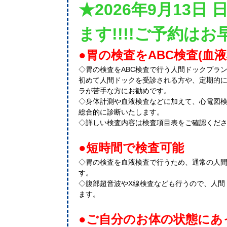
★2026年9月13日
ます!!!!ご予約は
●胃の検査をABC検査(血
◇胃の検査をABC検査で行う人間ドックプラ
初めて人間ドックを受診される方や、定期的
ラが苦手な方にお勧めです。
◇身体計測や血液検査などに加えて、心電図
総合的に診断いたします。
◇詳しい検査内容は検査項目表をご確認くだ
●短時間で検査可能
◇胃の検査を血液検査で行うため、通常の人
す。
◇腹部超音波やX線検査なども行うので、人間
ます。
●ご自分のお体の状態にあ