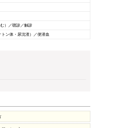
含む）／聴診／触診
ケトン体・尿沈渣）／便潜血
方