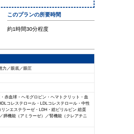
このプランの所要時間
約1時間30分程度
／聴力／眼底／眼圧
球・赤血球・ヘモグロビン・ヘマトクリット・血
HDLコレステロール・LDLコレステロール・中性
LP・コリンエステラーゼ・LDH・総ビリルビン 総蛋
c）／膵機能（アミラーゼ）／腎機能（クレアチニ