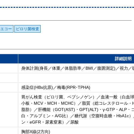
部エコー
ピロリ菌検査
詳細説明
身体計測(身長／体重／体脂肪率／BMI／腹囲測定)／視力
感染症(HBs抗原)／梅毒(RPR･TPHA)
胃がん検査（ピロリ菌、ペプシノゲン）／血液一般（白血
小板・MCV・MCH・MCHC）／脂質（総コレステロール・
脂肪）／肝機能（GOT(AST)・GPT(ALT)・γ-GTP・A
白・アルブミン・A/G比）／糖代謝（空腹時血糖・HbA1
ン・eGFR・尿素窒素）／尿酸
胸部X線(2方向)