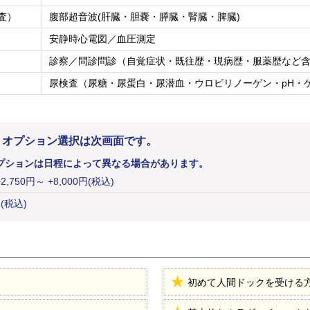
査）
腹部超音波(肝臓・胆嚢・膵臓・腎臓・脾臓)
安静時心電図／血圧測定
診察／問診問診（自覚症状・既往歴・現病歴・服薬歴など
尿検査（尿糖・尿蛋白・尿潜血・ウロビリノーゲン・pH・
。オプション選択は次画面です。
プションは日程によって異なる場合があります。
+
2,750
円
～ +8,000円(税込)
円(税込)
初めて人間ドックを受ける