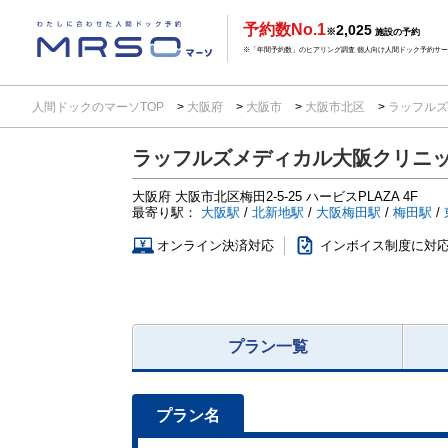
予約数No.1
2,025
※
施設の予約
※「年間予約数」のヒアリング調査 個人向け人間ドック予約サービ
人間ドックのマーソTOP
大阪府
大阪市
大阪市北区
ラッフルズ
ラッフルズメディカル大阪クリニ
大阪府
大阪市北区梅田2-5-25
ハービスPLAZA 4F
最寄り駅：
大阪駅
/
北新地駅
/
大阪梅田駅
/
梅田駅
/
オンライン決済対応
インボイス制度に対
プラン一覧