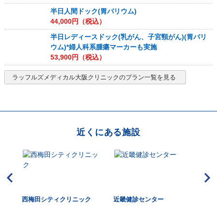
半日人間ドック(胃バリウム)
44,000
円（税込）
半日レディースドック(乳がん、子宮頸がん)(胃バリ
ウム)*婦人科系腫瘍マーカーも実施
53,900
円（税込）
ラッフルズメディカル大阪クリニック
のプラン一覧を見る
近くにある施設
・消
西梅田シティクリニック
近畿健診センター
医療
ク
AI 
l C