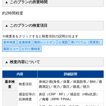
このプランの所要時間
約2時間程度
このプランの検査項目
※検査名をクリックすると検査項目の説明が出ます
基本検査
血液検査
胸部レントゲン
心電図
胃バリウム（胃透視）
腹部エコー
ピロリ菌検査
検査内容について
内容
詳細説明
基本検
身体計測(身長／体重／体脂肪率／BMI／腹
検査項目
査
囲測定)／視力／眼圧／眼底／聴力
感染症等の
炎症（CRP・RF）／感染症（HBs抗原）
抗体検査
／梅毒（RPR･TPHA）