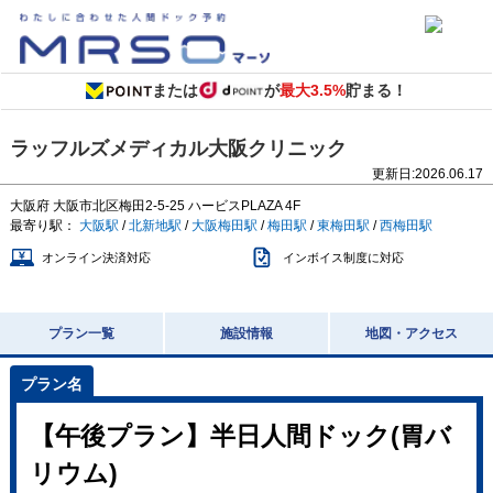
または
が
最大3.5%
貯まる！
ラッフルズメディカル大阪クリニック
更新日:
2026.06.17
大阪府
大阪市北区梅田2-5-25
ハービスPLAZA 4F
最寄り駅：
大阪駅
/
北新地駅
/
大阪梅田駅
/
梅田駅
/
東梅田駅
/
西梅田駅
オンライン決済対応
インボイス制度に対応
プラン一覧
施設情報
地図・アクセス
【午後プラン】半日人間ドック(胃バ
リウム)