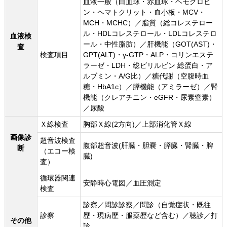
血液一般（白血球・赤血球・ヘモグロビ
ン・ヘマトクリット・血小板・MCV・
MCH・MCHC）／脂質（総コレステロー
ル・HDLコレステロール・LDLコレステロ
血液検
ール・中性脂肪）／肝機能（GOT(AST)・
査
検査項目
GPT(ALT)・γ-GTP・ALP・コリンエステ
ラーゼ・LDH・総ビリルビン 総蛋白・ア
ルブミン・A/G比）／糖代謝（空腹時血
糖・HbA1c）／膵機能（アミラーゼ）／腎
機能（クレアチニン・eGFR・尿素窒素）
／尿酸
Ｘ線検査
胸部Ｘ線(2方向)／上部消化管Ｘ線
画像診
超音波検査
腹部超音波(肝臓・胆嚢・膵臓・腎臓・脾
断
（エコー検
臓)
査）
循環器関連
安静時心電図／血圧測定
検査
診察／問診診察／問診（自覚症状・既往
診察
歴・現病歴・服薬歴など含む）／聴診／打
その他
診