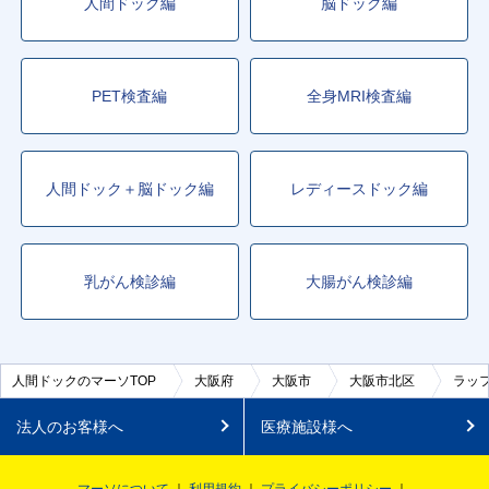
人間ドック編
脳ドック編
PET検査編
全身MRI検査編
人間ドック＋脳ドック編
レディースドック編
乳がん検診編
大腸がん検診編
人間ドックのマーソTOP
大阪府
大阪市
大阪市北区
ラッ
法人のお客様へ
医療施設様へ