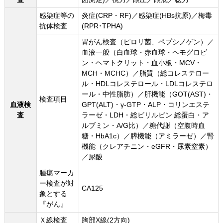
感染症等の
炎症(CRP・RF)／感染症(HBs抗原)／梅毒
抗体検査
(RPR･TPHA)
胃がん検査（ピロリ菌、ペプシノゲン）／
血液一般（白血球・赤血球・ヘモグロビ
ン・ヘマトクリット・血小板・MCV・
MCH・MCHC）／脂質（総コレステロー
ル・HDLコレステロール・LDLコレステロ
ール・中性脂肪）／肝機能（GOT(AST)・
検査項目
血液検
GPT(ALT)・γ-GTP・ALP・コリンエステ
査
ラーゼ・LDH・総ビリルビン 総蛋白・ア
ルブミン・A/G比）／糖代謝（空腹時血
糖・HbA1c）／膵機能（アミラーゼ）／腎
機能（クレアチニン・eGFR・尿素窒素）
／尿酸
腫瘍マーカ
ー検査が対
CA125
象とする
『がん』
Ｘ線検査
胸部X線(2方向)