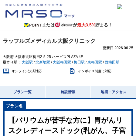
または
が
最大3.5%
貯まる！
ラッフルズメディカル大阪クリニック
更新日:
2026.06.25
大阪府
大阪市北区梅田2-5-25
ハービスPLAZA 4F
最寄り駅：
大阪駅
/
北新地駅
/
大阪梅田駅
/
梅田駅
/
東梅田駅
/
西梅田駅
オンライン決済対応
インボイス制度に対応
プラン一覧
施設情報
地図・アクセス
【バリウムが苦手な方に】胃がんリ
スクレディースドック(乳がん、子宮