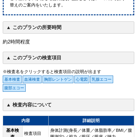
替えのご案内をいたします。
このプランの所要時間
約2時間程度
このプランの検査項目
※検査名をクリックすると検査項目の説明が出ます
基本検査
血液検査
胸部レントゲン
心電図
乳腺エコー
腹部エコー
検査内容について
内容
詳細説明
基本検
身体計測(身長／体重／体脂肪率／BMI／腹
検査項目
査
囲測定)／視力／眼圧／眼底／聴力