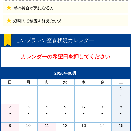
胃の具合が気になる方
短時間で検査を終えたい方
このプランの空き状況カレンダー
カレンダーの希望日を押してください
2026年08月
日
月
火
水
木
金
土
1
-
2
3
4
5
6
7
8
-
-
-
-
-
-
-
9
10
11
12
13
14
15