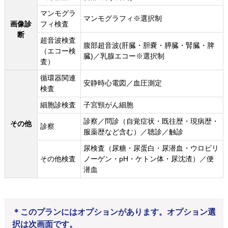
マンモグラ
マンモグラフィ※選択制
画像診
フィ検査
断
超音波検査
腹部超音波(肝臓・胆嚢・膵臓・腎臓・脾
（エコー検
臓)／乳腺エコー※選択制
査）
循環器関連
安静時心電図／血圧測定
検査
細胞診検査
子宮頸がん細胞
診察／問診（自覚症状・既往歴・現病歴・
その他
診察
服薬歴など含む）／聴診／触診
尿検査（尿糖・尿蛋白・尿潜血・ウロビリ
その他検査
ノーゲン・pH・ケトン体・尿沈渣）／便
潜血
＊このプランにはオプションがあります。オプション選
択は次画面です。