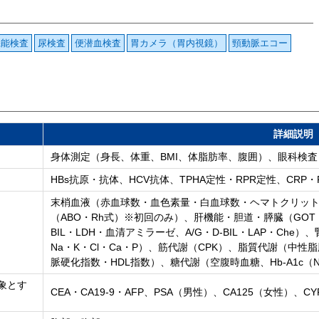
機能検査
尿検査
便潜血検査
胃カメラ（胃内視鏡）
頸動脈エコー
詳細説明
身体測定（身長、体重、BMI、体脂肪率、腹囲）、眼科検
HBs抗原・抗体、HCV抗体、TPHA定性・RPR定性、CRP・
末梢血液（赤血球数・血色素量・白血球数・ヘマトクリット、
（ABO・Rh式）※初回のみ）、肝機能・胆道・膵臓（GOT・G
BIL・LDH・血清アミラーゼ、A/G・D-BIL・LAP・Ch
Na・K・Cl・Ca・P）、筋代謝（CPK）、脂質代謝（中性脂肪・HD
脈硬化指数・HDL指数）、糖代謝（空腹時血糖、Hb-A1c（
象とす
CEA・CA19-9・AFP、PSA（男性）、CA125（女性）、CY