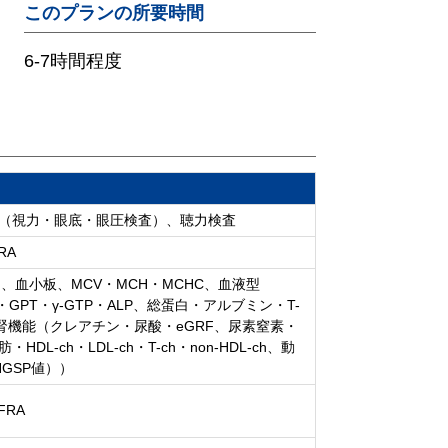
このプランの所要時間
6-7時間程度
査（視力・眼底・眼圧検査）、聴力検査
RA
血小板、MCV・MCH・MCHC、血液型
PT・γ-GTP・ALP、総蛋白・アルブミン・T-
e）、腎機能（クレアチン・尿酸・eGRF、尿素窒素・
L-ch・LDL-ch・T-ch・non-HDL-ch、動
NGSP値））
FRA