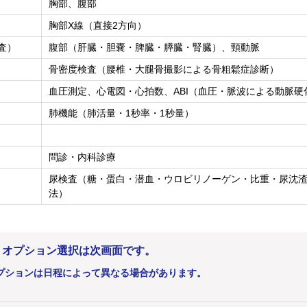
胸部、腹部
胸部X線（直接2方向）
査）
腹部（肝臓・胆嚢・脾臓・膵臓・腎臓）、頸動脈
骨密度検査（腰椎・大腿骨撮影による骨粗鬆症診断）
血圧測定、心電図・心拍数、ABI（血圧・脈波による動脈硬
肺機能（肺活量・1秒率・1秒量）
問診・内科診療
尿検査（糖・蛋白・潜血・ウロビリノーゲン・比重・尿沈渣
法）
。オプション選択は次画面です。
プションは日程によって異なる場合があります。