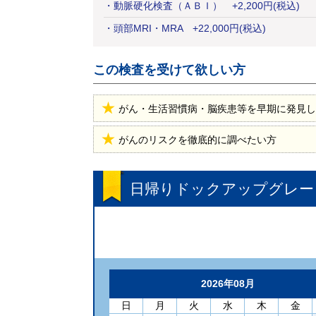
・
動脈硬化検査（ＡＢＩ）
+
2,200
円
(税込)
・
頭部MRI・MRA
+
22,000
円
(税込)
この検査を受けて欲しい方
がん・生活習慣病・脳疾患等を早期に発見し
がんのリスクを徹底的に調べたい方
日帰りドックアップグレー
2026年08月
日
月
火
水
木
金