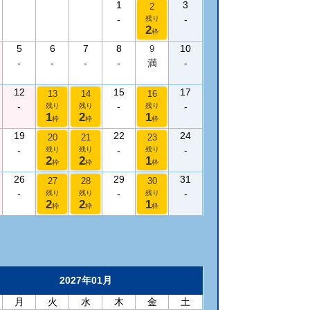
1
3
2
-
-
残り
2
枠
5
6
7
8
10
9
-
-
-
-
満
-
12
15
17
13
14
16
-
-
-
残り
残り
残り
1
2
1
枠
枠
枠
19
22
24
20
21
23
-
-
-
残り
残り
残り
2
2
1
枠
枠
枠
26
29
31
27
28
30
-
-
-
残り
残り
残り
2
2
1
枠
枠
枠
2027年01月
月
火
水
木
金
土