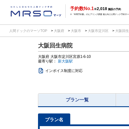
予約数No.1
2,018
※
施設の予約
※「年間予約数」のヒアリング調査 個人向け人間ドック予約サービ
人間ドックのマーソTOP
大阪府
大阪市
大阪市淀川区
大阪回
大阪回生病院
大阪府
大阪市淀川区宮原1-6-10
最寄り駅：
新大阪駅
インボイス制度に対応
プラン一覧