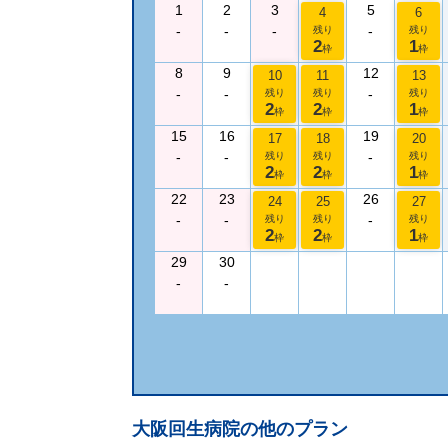
1
2
3
5
4
6
-
-
-
-
残り
残り
2
1
枠
枠
8
9
12
10
11
13
-
-
-
残り
残り
残り
2
2
1
枠
枠
枠
15
16
19
17
18
20
-
-
-
残り
残り
残り
2
2
1
枠
枠
枠
22
23
26
24
25
27
-
-
-
残り
残り
残り
2
2
1
枠
枠
枠
29
30
-
-
大阪回生病院
の他のプラン