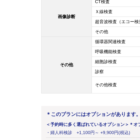
CT検査
Ｘ線検査
画像診断
超音波検査（エコー検
その他
循環器関連検査
呼吸機能検査
細胞診検査
その他
診察
その他検査
＊このプランにはオプションがあります
＜予約時に多く選ばれているオプション＞
＊オ
・
婦人科検診
+
1,100
円
～ +9,900円(税込)