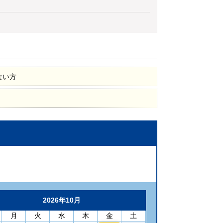
ない方
2026年10月
月
火
水
木
金
土