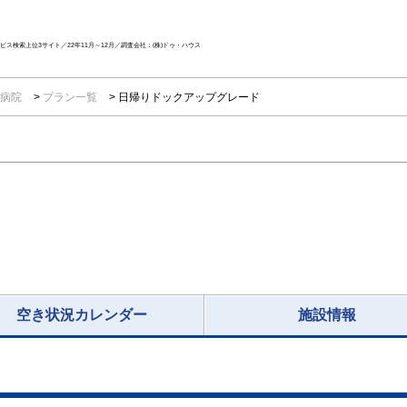
ス検索上位3サイト／22年11月～12月／調査会社：(株)ドゥ・ハウス
生病院
プラン一覧
日帰りドックアップグレード
空き状況カレンダー
施設情報