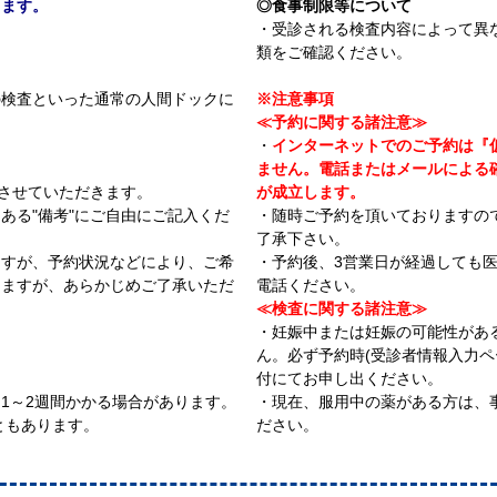
します。
◎食事制限等について
・受診される検査内容によって異
類をご確認ください。
の検査といった通常の人間ドックに
※注意事項
。
≪予約に関する諸注意≫
・
インターネットでのご予約は『
ません。電話またはメールによる
内させていただきます。
が成立します。
ある"備考"にご自由にご記入くだ
・随時ご予約を頂いておりますの
了承下さい。
ますが、予約状況などにより、ご希
・予約後、3営業日が経過しても
りますが、あらかじめご了承いただ
電話ください。
≪検査に関する諸注意≫
・妊娠中または妊娠の可能性があ
ん。必ず予約時(受診者情報入力ペ
付にてお申し出ください。
1～2週間かかる場合があります。
・現在、服用中の薬がある方は、
ともあります。
ださい。