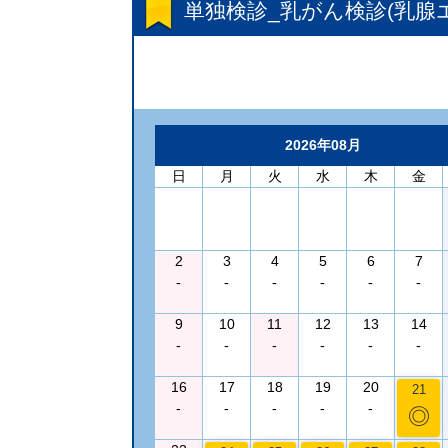
単独検診_乳がん検診(乳腺
2026年08月
日
月
火
水
木
金
2
3
4
5
6
7
-
-
-
-
-
-
9
10
11
12
13
14
-
-
-
-
-
-
16
17
18
19
20
21
-
-
-
-
-
◎