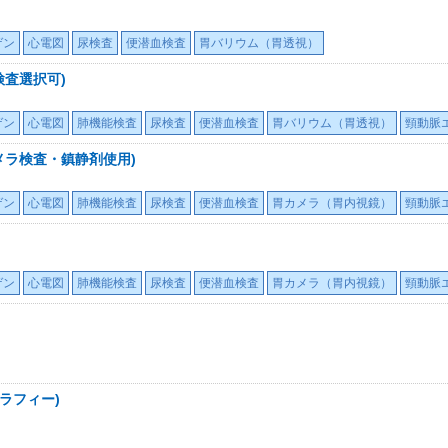
ゲン
心電図
尿検査
便潜血検査
胃バリウム（胃透視）
検査選択可)
ゲン
心電図
肺機能検査
尿検査
便潜血検査
胃バリウム（胃透視）
頸動脈
メラ検査・鎮静剤使用)
ゲン
心電図
肺機能検査
尿検査
便潜血検査
胃カメラ（胃内視鏡）
頸動脈
ゲン
心電図
肺機能検査
尿検査
便潜血検査
胃カメラ（胃内視鏡）
頸動脈
ラフィー)