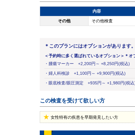
内容
その他
その他検査
＊このプランにはオプションがあります
＜予約時に多く選ばれているオプション＞
＊オ
・
腫瘍マーカー
+
2,200
円
～ +8,250円(税込)
・
婦人科検診
+
1,100
円
～ +9,900円(税込)
・
眼底検査/眼圧測定
+
935
円
～ +1,980円(税込
この検査を受けて欲しい方
女性特有の疾患を早期発見したい方