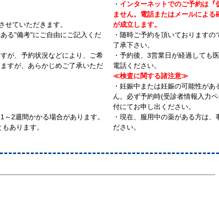
・
インターネットでのご予約は『
ません。電話またはメールによる
内させていただきます。
が成立します。
ある"備考"にご自由にご記入くだ
・随時ご予約を頂いておりますの
了承下さい。
ますが、予約状況などにより、ご希
・予約後、3営業日が経過しても
りますが、あらかじめご了承いただ
電話ください。
≪検査に関する諸注意≫
・妊娠中または妊娠の可能性があ
ん。必ず予約時(受診者情報入力ペ
付にてお申し出ください。
1～2週間かかる場合があります。
・現在、服用中の薬がある方は、
ともあります。
ださい。