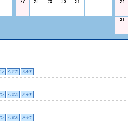
27
28
29
30
31
24
-
-
-
-
-
-
31
-
ゲン
心電図
尿検査
ゲン
心電図
尿検査
ゲン
心電図
尿検査