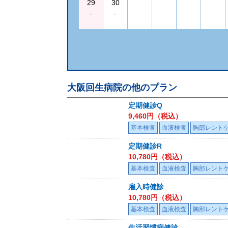
29
30
-
-
大阪回生病院
の他のプラン
定期健診Q
9,460
円（税込）
基本検査
血液検査
胸部レント
定期健診R
10,780
円（税込）
基本検査
血液検査
胸部レント
雇入時健診
10,780
円（税込）
基本検査
血液検査
胸部レント
生活習慣病健診