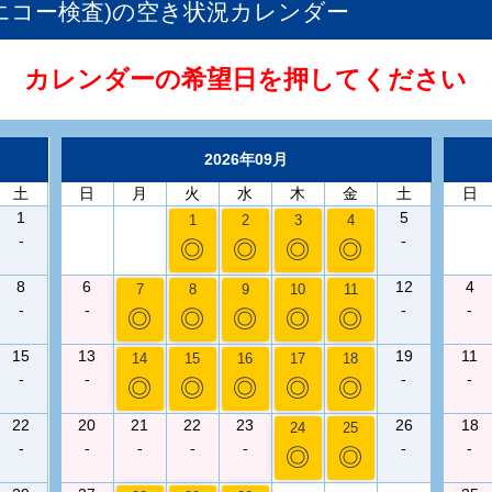
エコー検査)
の空き状況カレンダー
カレンダーの希望日を押してください
2026年09月
土
日
月
火
水
木
金
土
日
1
5
1
2
3
4
-
-
◎
◎
◎
◎
8
6
12
4
7
8
9
10
11
-
-
-
-
◎
◎
◎
◎
◎
15
13
19
11
14
15
16
17
18
-
-
-
-
◎
◎
◎
◎
◎
22
20
21
22
23
26
18
24
25
-
-
-
-
-
-
-
◎
◎