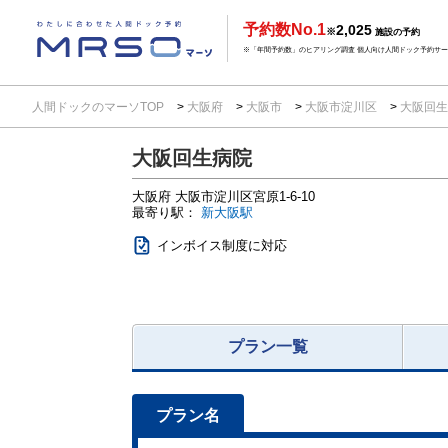
予約数No.1
2,025
※
施設の予約
※「年間予約数」のヒアリング調査 個人向け人間ドック予約サービ
人間ドックのマーソTOP
大阪府
大阪市
大阪市淀川区
大阪回
大阪回生病院
大阪府
大阪市淀川区宮原1-6-10
最寄り駅：
新大阪駅
インボイス制度に対応
プラン一覧