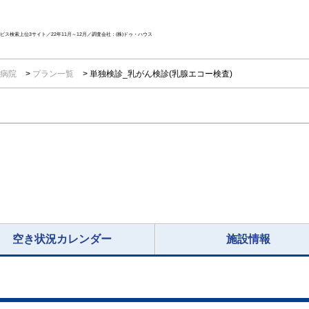
ス検索上位3サイト／22年11月～12月／調査会社：(株)ドゥ・ハウス
生病院
プラン一覧
単独検診_乳がん検診(乳腺エコー検査)
空き状況カレンダー
施設情報