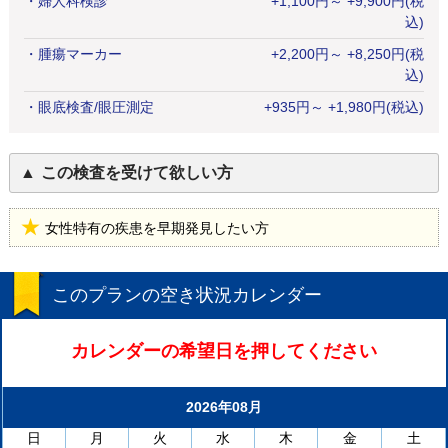
・
婦人科検診
+
1,100
円
～ +9,900円(税
込)
・
腫瘍マーカー
+
2,200
円
～ +8,250円(税
込)
・
眼底検査/眼圧測定
+
935
円
～ +1,980円(税込)
この検査を受けて欲しい方
女性特有の疾患を早期発見したい方
このプランの空き状況カレンダー
カレンダーの希望日を押してください
2026年08月
日
月
火
水
木
金
土