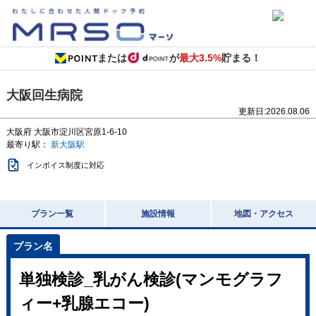
または
が
最大3.5%
貯まる！
大阪回生病院
更新日:
2026.08.06
大阪府
大阪市淀川区宮原1-6-10
最寄り駅：
新大阪駅
インボイス制度に対応
プラン一覧
施設情報
地図・アクセス
単独検診_乳がん検診(マンモグラフ
ィー+乳腺エコー)