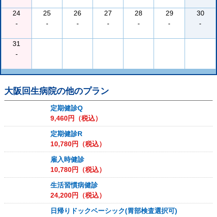
24
25
26
27
28
29
30
-
-
-
-
-
-
-
31
-
大阪回生病院
の他のプラン
定期健診Q
9,460
円（税込）
定期健診R
10,780
円（税込）
雇入時健診
10,780
円（税込）
生活習慣病健診
24,200
円（税込）
日帰りドックベーシック(胃部検査選択可)