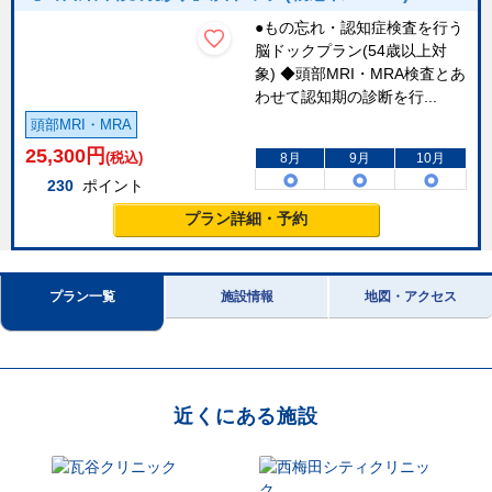
●もの忘れ・認知症検査を行う
脳ドックプラン(54歳以上対
象) ◆頭部MRI・MRA検査とあ
わせて認知期の診断を行...
頭部MRI・MRA
25,300
円
(税込)
8月
9月
10月
230
ポイント
プラン詳細・予約
プラン一覧
施設情報
地図・アクセス
近くにある施設