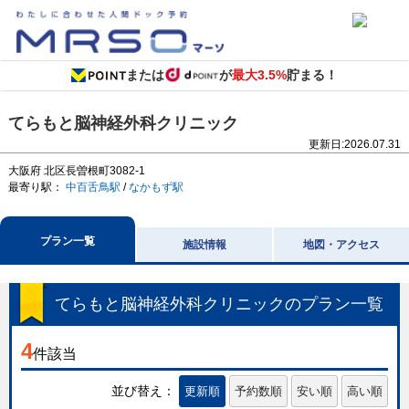
または
が
最大3.5%
貯まる！
てらもと脳神経外科クリニック
更新日:
2026.07.31
大阪府
北区長曽根町3082-1
最寄り駅：
中百舌鳥駅
/
なかもず駅
プラン一覧
施設情報
地図・アクセス
てらもと脳神経外科クリニック
のプラン一覧
4
件該当
並び替え：
更新順
予約数順
安い順
高い順