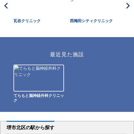
瓦谷クリニック
西梅田シティクリニック
大
視
最近見た施設
てらもと脳神経外科クリニッ
ク
堺市北区
の駅から
探す