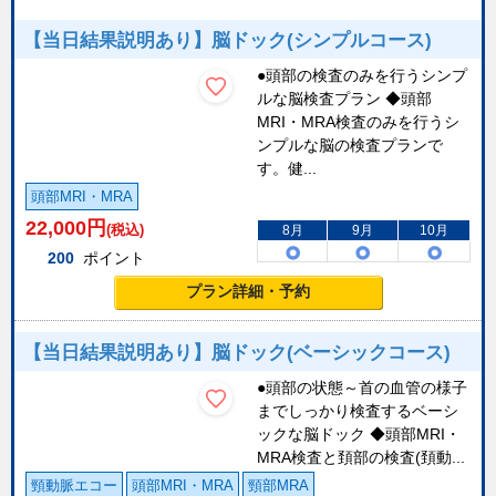
【当日結果説明あり】脳ドック(シンプルコース)
●頭部の検査のみを行うシンプ
ルな脳検査プラン ◆頭部
MRI・MRA検査のみを行うシ
ンプルな脳の検査プランで
す。健...
頭部MRI・MRA
22,000
円
(税込)
8月
9月
10月
200
ポイント
プラン詳細・予約
【当日結果説明あり】脳ドック(ベーシックコース)
●頭部の状態～首の血管の様子
までしっかり検査するベーシ
ックな脳ドック ◆頭部MRI・
MRA検査と頚部の検査(頚動...
頸動脈エコー
頭部MRI・MRA
頸部MRA