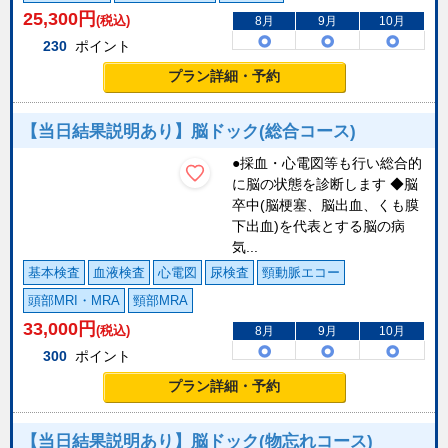
25,300
円
(税込)
8月
9月
10月
230
ポイント
プラン詳細・予約
【当日結果説明あり】脳ドック(総合コース)
●採血・心電図等も行い総合的
に脳の状態を診断します ◆脳
卒中(脳梗塞、脳出血、くも膜
下出血)を代表とする脳の病
気...
基本検査
血液検査
心電図
尿検査
頸動脈エコー
頭部MRI・MRA
頸部MRA
33,000
円
(税込)
8月
9月
10月
300
ポイント
プラン詳細・予約
【当日結果説明あり】脳ドック(物忘れコース)