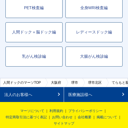
PET検査編
全身MRI検査編
人間ドック＋脳ドック編
レディースドック編
乳がん検診編
大腸がん検診編
人間ドックのマーソTOP
大阪府
堺市
堺市北区
てらもと
法人のお客様へ
医療施設様へ
マーソについて
利用規約
プライバシーポリシー
特定商取引法に基づく表記
お問い合わせ
会社概要
掲載について
サイトマップ