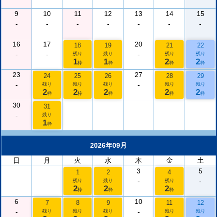
9
10
11
12
13
14
15
-
-
-
-
-
-
-
16
17
20
18
19
21
22
-
-
-
残り
残り
残り
残り
1
1
2
2
枠
枠
枠
枠
23
27
24
25
26
28
29
-
-
残り
残り
残り
残り
残り
2
2
2
2
2
枠
枠
枠
枠
枠
30
31
-
残り
1
枠
2026年09月
日
月
火
水
木
金
土
3
5
1
2
4
-
-
残り
残り
残り
2
2
2
枠
枠
枠
6
10
7
8
9
11
12
-
-
残り
残り
残り
残り
残り