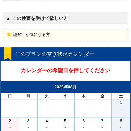
この検査を受けて欲しい方
認知症が気になる方
このプランの空き状況カレンダー
カレンダーの希望日を押してください
2026年08月
日
月
火
水
木
金
土
1
-
2
3
4
5
6
7
8
-
-
-
-
-
-
-