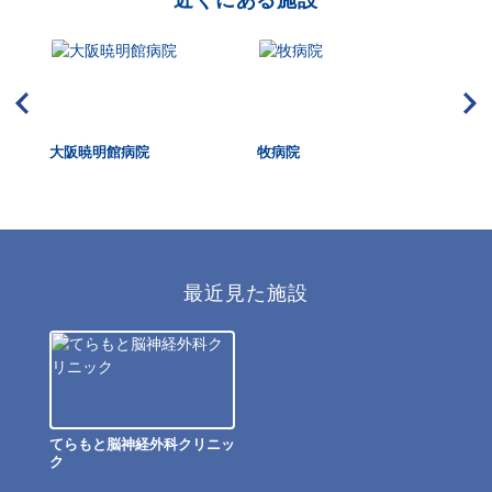
近くにある施設
HUK
大阪暁明館病院
牧病院
大
dica
最近見た施設
てらもと脳神経外科クリニッ
ク