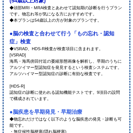
(54歳以上対象)
◆頭部MRI・MRA検査とあわせて認知期の診断を行うプラン
です。物忘れ等が気になる方におすすめです。
◆本プランは54歳以上の方が対象のプランです。
●脳の検査と合わせて行う「もの忘れ・認知
症」検査
◆VSRAD、HDS-R検査が検査項目に含まれます。
[VSRAD]
海馬・海馬傍回付近の萎縮形態画像を解析し、早期のうちに
アルツイマー型認知症を発見するという検査システムです。
アルツハイマー型認知症の診断に有効な検査です。
[HDS-R]
認知症の診断に使われる認知機能テストです。9項目の設問
で構成されています。
●脳疾患を早期発見・早期治療
◆物忘れだけではなく以下のような脳疾患の発見・診断も可
能です。
・無症候性脳梗塞(隠れ脳梗塞)