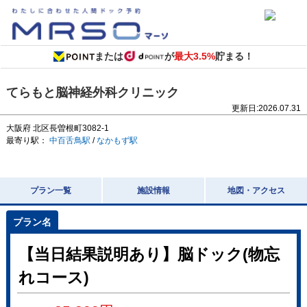
または
が
最大3.5%
貯まる！
てらもと脳神経外科クリニック
更新日:
2026.07.31
大阪府
北区長曽根町3082-1
最寄り駅：
中百舌鳥駅
/
なかもず駅
プラン一覧
施設情報
地図・アクセス
【当日結果説明あり】脳ドック(物忘
れコース)