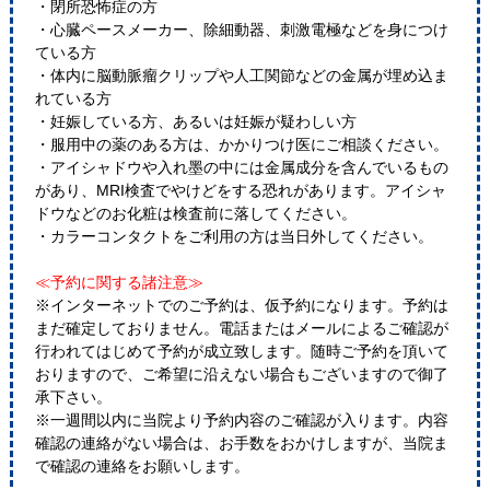
・閉所恐怖症の方
・心臓ペースメーカー、除細動器、刺激電極などを身につけ
ている方
・体内に脳動脈瘤クリップや人工関節などの金属が埋め込ま
れている方
・妊娠している方、あるいは妊娠が疑わしい方
・服用中の薬のある方は、かかりつけ医にご相談ください。
・アイシャドウや入れ墨の中には金属成分を含んでいるもの
があり、MRI検査でやけどをする恐れがあります。アイシャ
ドウなどのお化粧は検査前に落してください。
・カラーコンタクトをご利用の方は当日外してください。
≪予約に関する諸注意≫
※インターネットでのご予約は、仮予約になります。予約は
まだ確定しておりません。電話またはメールによるご確認が
行われてはじめて予約が成立致します。随時ご予約を頂いて
おりますので、ご希望に沿えない場合もございますので御了
承下さい。
※一週間以内に当院より予約内容のご確認が入ります。内容
確認の連絡がない場合は、お手数をおかけしますが、当院ま
で確認の連絡をお願いします。