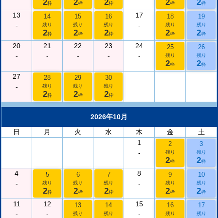
2
2
2
2
2
枠
枠
枠
枠
枠
13
17
14
15
16
18
19
-
-
残り
残り
残り
残り
残り
2
2
2
2
2
枠
枠
枠
枠
枠
20
21
22
23
24
25
26
-
-
-
-
-
残り
残り
2
2
枠
枠
27
28
29
30
-
残り
残り
残り
2
2
2
枠
枠
枠
2026年10月
日
月
火
水
木
金
土
1
2
3
-
残り
残り
2
2
枠
枠
4
8
5
6
7
9
10
-
-
残り
残り
残り
残り
残り
2
2
2
2
2
枠
枠
枠
枠
枠
11
12
15
13
14
16
17
-
-
-
残り
残り
残り
残り