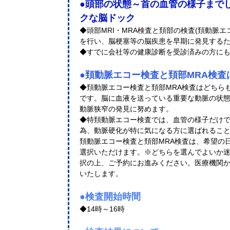
●頭部の状態～首の血管の様子まで
クな脳ドック
◆頭部MRI・MRA検査と頚部の検査(頚動脈エ
を行い、脳梗塞等の脳疾患を早期に発見する
◆すでに会社等の健康診断を受診済みの方に
●頚動脈エコー検査と頚部MRA検査
◆頚動脈エコー検査と頚部MRA検査はどちら
です。脳に血液を送っている重要な動脈の状
動脈狭窄の発見に努めます。
◆特頚動脈エコー検査では、血管の様子だけ
為、動脈硬化が特に気になる方に選ばれるこ
頚動脈エコー検査と頚部MRA検査は、希望の
選択いただけます。※どちらを選んでよいか
択の上、ご予約にお進みください。医療機関
いたします。
●検査開始時間
◆14時～16時