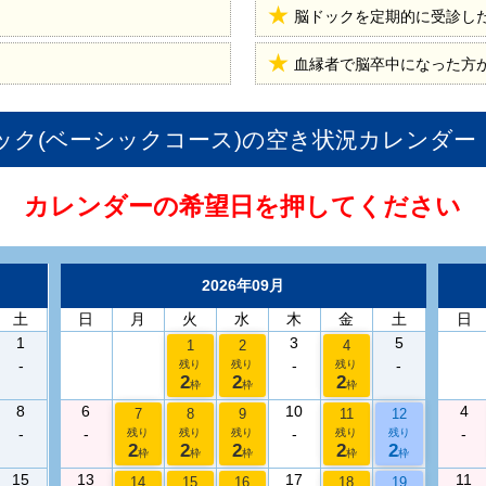
脳ドックを定期的に受診し
血縁者で脳卒中になった方
ク(ベーシックコース)
の空き状況カレンダー
カレンダーの希望日を押してください
2026年09月
土
日
月
火
水
木
金
土
日
1
3
5
1
2
4
-
-
-
残り
残り
残り
2
2
2
枠
枠
枠
8
6
10
4
7
8
9
11
12
-
-
-
-
残り
残り
残り
残り
残り
2
2
2
2
2
枠
枠
枠
枠
枠
15
13
17
11
14
15
16
18
19