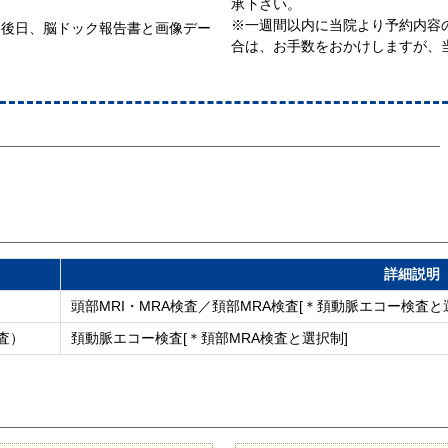
承下さい。
※一週間以内に当院より予約内容
。後日、脳ドック報告書と画像デー
合は、お手数をおかけしますが、
詳細説明
頭部MRI・MRA検査／頚部MRA検査[＊頚動脈エコー検査と
査）
頚動脈エコー検査[＊頚部MRA検査と選択制]