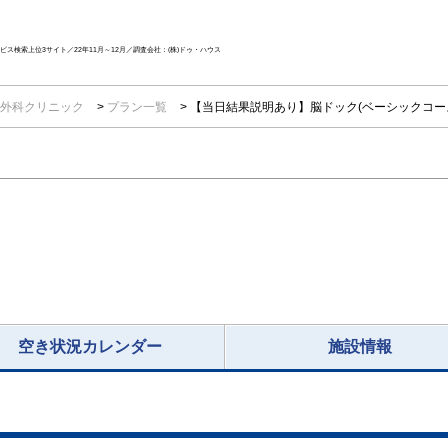
ス検索上位3サイト／22年11月～12月／調査会社：(株)ドゥ・ハウス
外科クリニック
プラン一覧
【当日結果説明あり】脳ドック(ベーシックコー
空き状況カレンダー
施設情報