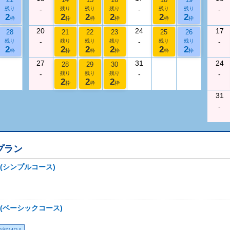
-
-
-
残り
残り
残り
残り
残り
残り
2
2
2
2
2
2
枠
枠
枠
枠
枠
枠
20
24
17
28
21
22
23
25
26
-
-
-
残り
残り
残り
残り
残り
残り
2
2
2
2
2
2
枠
枠
枠
枠
枠
枠
27
31
24
28
29
30
-
-
-
残り
残り
残り
2
2
2
枠
枠
枠
31
-
プラン
(シンプルコース)
(ベーシックコース)