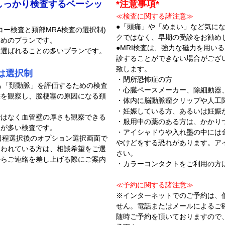
しっかり検査するベーシッ
*注意事項*
≪検査に関する諸注意≫
●「頭痛」や「めまい」など気に
コー検査と頚部MRA検査の選択制)
クではなく、早期の受診をお勧め
ためのプランです。
●MRI検査は、強力な磁力を用い
も選ばれることの多いプランです。
診することができない場合がござ
致します。
は選択制
・閉所恐怖症の方
も「頚動脈」を評価するための検査
・心臓ペースメーカー、除細動器
態を観察し、脳梗塞の原因になる頚
・体内に脳動脈瘤クリップや人工
・妊娠している方、あるいは妊娠
ではなく血管壁の厚さも観察できる
・服用中の薬のある方は、かかり
とが多い検査です。
・アイシャドウや入れ墨の中には
日程選択後のオプション選択画面で
やけどをする恐れがあります。ア
迷われている方は、相談希望をご選
さい。
からご連絡を差し上げる際にご案内
・カラーコンタクトをご利用の方
≪予約に関する諸注意≫
※インターネットでのご予約は、
せん。電話またはメールによるご
随時ご予約を頂いておりますので