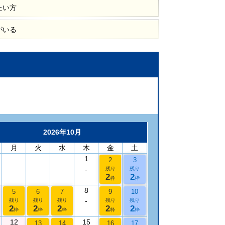
たい方
がいる
2026年10月
月
火
水
木
金
土
1
2
3
-
残り
残り
2
2
枠
枠
8
5
6
7
9
10
-
残り
残り
残り
残り
残り
2
2
2
2
2
枠
枠
枠
枠
枠
12
15
13
14
16
17