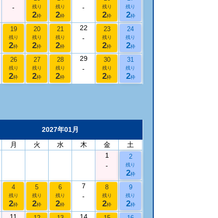
-
-
残り
残り
残り
残り
2
2
2
2
枠
枠
枠
枠
22
19
20
21
23
24
-
残り
残り
残り
残り
残り
2
2
2
2
2
枠
枠
枠
枠
枠
29
26
27
28
30
31
-
残り
残り
残り
残り
残り
2
2
2
2
2
枠
枠
枠
枠
枠
2027年01月
月
火
水
木
金
土
1
2
-
残り
2
枠
7
4
5
6
8
9
-
残り
残り
残り
残り
残り
2
2
2
2
2
枠
枠
枠
枠
枠
11
14
12
13
15
16