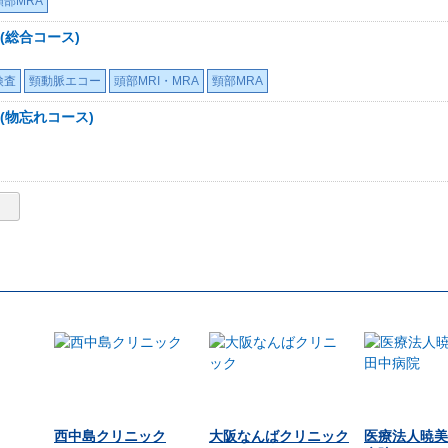
頸部MRA
(総合コース)
検査
頸動脈エコー
頭部MRI・MRA
頸部MRA
(物忘れコース)
西中島クリニック
大阪なんばクリニック
医療法人暁美