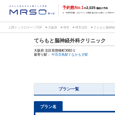
予約数No.1
2,025
※
施設の予約
※「年間予約数」のヒアリング調査 個人向け人間ドック予約サービ
人間ドックのマーソTOP
大阪府
堺市
堺市北区
てらもと脳神経
てらもと脳神経外科クリニック
大阪府
北区長曽根町3082-1
最寄り駅：
中百舌鳥駅
/
なかもず駅
プラン一覧