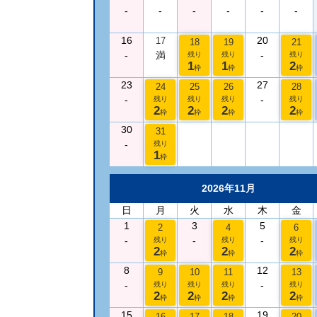
-
-
-
-
-
-
16
20
17
18
19
21
-
満
-
残り
残り
残り
1
1
2
枠
枠
枠
23
27
24
25
26
28
-
-
残り
残り
残り
残り
2
2
2
2
枠
枠
枠
枠
30
31
-
残り
1
枠
2026年11月
日
月
火
水
木
金
1
3
5
2
4
6
-
-
-
残り
残り
残り
2
2
2
枠
枠
枠
8
12
9
10
11
13
-
-
残り
残り
残り
残り
2
2
2
2
枠
枠
枠
枠
15
19
16
17
18
20