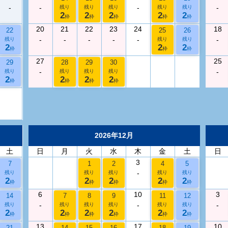
-
-
-
-
残り
残り
残り
残り
残り
2
2
2
2
2
枠
枠
枠
枠
枠
20
21
22
23
24
18
22
25
26
-
-
-
-
-
-
残り
残り
残り
2
2
2
枠
枠
枠
27
25
29
28
29
30
-
-
残り
残り
残り
残り
2
2
2
2
枠
枠
枠
枠
2026年12月
土
日
月
火
水
木
金
土
日
3
7
1
2
4
5
-
残り
残り
残り
残り
残り
2
2
2
2
2
枠
枠
枠
枠
枠
6
10
3
14
7
8
9
11
12
-
-
-
残り
残り
残り
残り
残り
残り
2
2
2
2
2
2
枠
枠
枠
枠
枠
枠
13
17
10
21
14
15
16
18
19