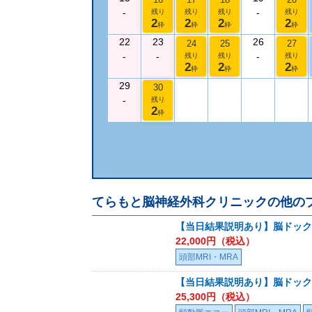
-
-
残り
残り
残り
残り
2
2
2
2
枠
枠
枠
枠
22
23
26
24
25
27
-
-
-
残り
残り
残り
2
2
2
枠
枠
枠
29
30
-
残り
2
枠
てらもと脳神経外科クリニック
の他の
【当日結果説明あり】脳ドック
22,000
円（税込）
頭部MRI・MRA
【当日結果説明あり】脳ドック
25,300
円（税込）