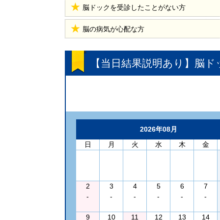
脳ドックを受診したことがない方
脳の病気が心配な方
【当日結果説明あり】脳ドッ
2026年08月
日
月
火
水
木
金
2
3
4
5
6
7
-
-
-
-
-
-
9
10
11
12
13
14