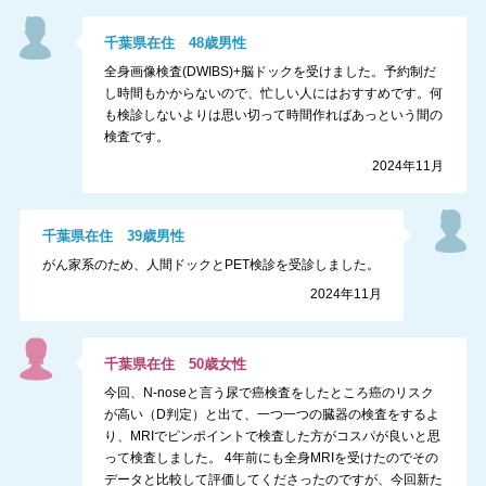
千葉県
在住
48
歳
男性
全身画像検査(DWIBS)+脳ドックを受けました。予約制だ
し時間もかからないので、忙しい人にはおすすめです。何
も検診しないよりは思い切って時間作ればあっという間の
検査です。
2024年11月
千葉県
在住
39
歳
男性
がん家系のため、人間ドックとPET検診を受診しました。
2024年11月
千葉県
在住
50
歳
女性
今回、N-noseと言う尿で癌検査をしたところ癌のリスク
が高い（D判定）と出て、一つ一つの臓器の検査をするよ
り、MRIでピンポイントで検査した方がコスパが良いと思
って検査しました。 4年前にも全身MRIを受けたのでその
データと比較して評価してくださったのですが、今回新た