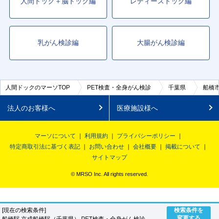
人間ドック＋脳ドック編
レディースドック編
乳がん検診編
大腸がん検診編
人間ドックのマーソTOP
PET検査・全身がん検診
千葉県
船橋
法人のお客様へ
医療施設様へ
マーソについて
利用規約
プライバシーポリシー
特定商取引法に基づく表記
お問い合わせ
会社概要
掲載について
サイトマップ
© MRSO Inc. All rights reserved.
[現在の検索条件]
検索条件を
変更する
船橋駅,京成船橋駅（千葉県） PET検査・全身がん検診