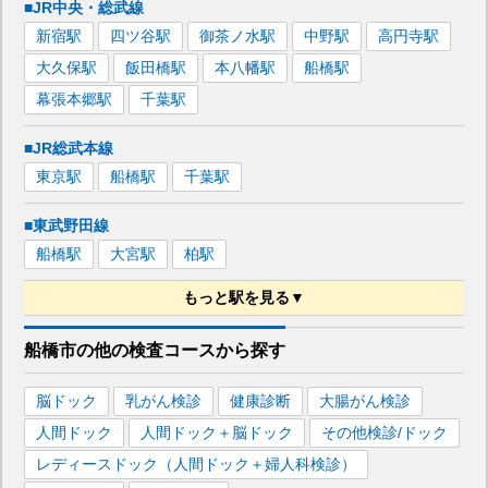
■JR中央・総武線
新宿
駅
四ツ谷
駅
御茶ノ水
駅
中野
駅
高円寺
駅
大久保
駅
飯田橋
駅
本八幡
駅
船橋
駅
幕張本郷
駅
千葉
駅
■JR総武本線
東京
駅
船橋
駅
千葉
駅
■東武野田線
船橋
駅
大宮
駅
柏
駅
もっと駅を見る▼
■京成本線
船橋市
の
他の
検査コースから探す
日暮里
駅
京成八幡
駅
京成船橋
駅
京成成田
駅
脳ドック
乳がん検診
健康診断
大腸がん検診
人間ドック
人間ドック＋脳ドック
その他検診/ドック
レディースドック（人間ドック＋婦人科検診）