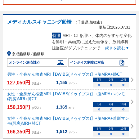
メディカルスキャニング船橋
（千葉県 船橋市）
更新日:
2026.07.31
特徴
MRI・CTを用い、体内のかすかな変化
を鮮明・高画質に捉えた画像を、放射線科
担当医がダブルチェックで
...
続きを読む▼
京成船橋駅 / 船橋駅
オンライン決済対応
インボイス制度に対応
男性・全身がん検査MRI【DWIBS(ドゥイブス)】+脳MRA+肺CT
8
月
9
月
10
月
127,050
円
1,155
（税込）
ポイント
○
○
○
女性・全身がん検査MRI【DWIBS(ドゥイブス)】+脳MRA+マンモ
(乳房)MRI+肺CT
8
月
9
月
10
月
150,150
円
1,365
（税込）
ポイント
○
○
○
女性・全身がん検査MRI【DWIBS(ドゥイブス)】+脳MRA+造影マン
モ(乳房)MRI+肺CT
8
月
9
月
10
月
166,350
円
1,512
（税込）
ポイント
○
○
○