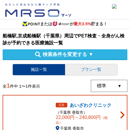
または
が
最大3.5%
貯まる！
船橋駅,京成船橋駅（千葉県）周辺
で
PET検査・全身がん検
診
が予約できる
医療施設
一覧
検索条件を変更する
▼
施設一覧
プラン一覧
1
全
件中
1
〜
1
件表示
あいざわクリニック
広告
（
千葉県
香取市
）
22,000
円～
240,800
円
（税
込）
千葉県 香取市