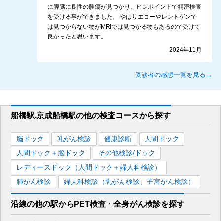
に膵臓に良性の腫瘍が見つかり、ピンポイントで精密検査
を受ける事ができました。 やはりエコーやレントゲンで
は見つからない物がMRIでは見つかる物もあるので受けて
良かったと思います。
2024年11月
受診者の感想一覧を見る→
船橋駅,京成船橋駅
の
他の
検査コースから探す
脳ドック
乳がん検診
健康診断
人間ドック
人間ドック＋脳ドック
その他検診/ドック
レディースドック（人間ドック＋婦人科検診）
肺がん検診
婦人科検診（乳がん検診、子宮がん検診）
沿線の他の駅から
PET検査・全身がん検診を
探す