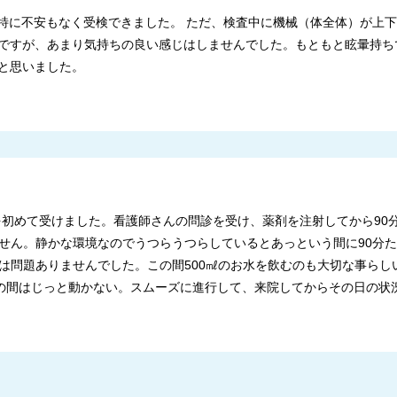
で特に不安もなく受検できました。 ただ、検査中に機械（体全体）が上
ですが、あまり気持ちの良い感じはしませんでした。もともと眩暈持ち
と思いました。
Tを初めて受けました。看護師さんの問診を受け、薬剤を注射してから9
せん。静かな環境なのでうつらうつらしているとあっという間に90分
は問題ありませんでした。この間500㎖のお水を飲むのも大切な事らし
。その間はじっと動かない。スムーズに進行して、来院してからその日の状