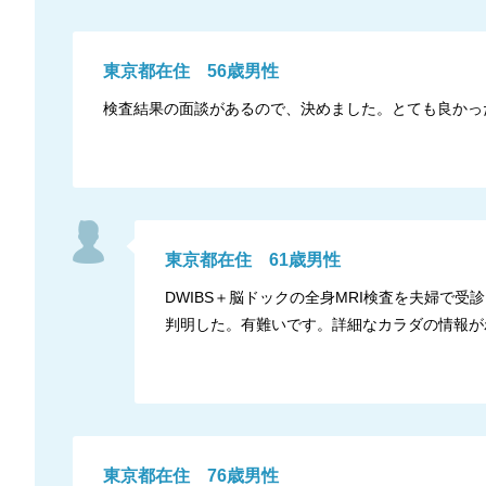
東京都
在住
56
歳
男性
検査結果の面談があるので、決めました。とても良かっ
東京都
在住
61
歳
男性
DWIBS＋脳ドックの全身MRI検査を夫婦で
判明した。有難いです。詳細なカラダの情報が
東京都
在住
76
歳
男性