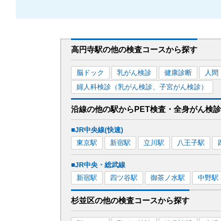
高円寺駅
の
他の
検査コースから探す
脳ドック
乳がん検診
健康診断
人間
婦人科検診（乳がん検診、子宮がん検診）
沿線の他の駅から
PET検査・全身がん検
■JR中央線(快速)
東京
駅
新宿
駅
立川
駅
八王子
駅
■JR中央・総武線
新宿
駅
四ツ谷
駅
御茶ノ水
駅
中野
駅
杉並区
の
他の
検査コースから探す