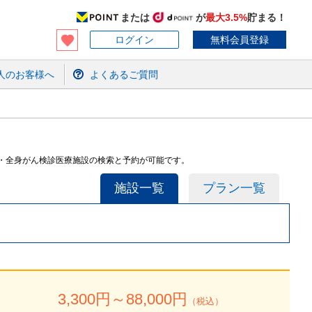
または
が
最大3.5%
貯まる！
ログイン
無料会員登録
人のお客様へ
よくあるご質問
査・全身がん検診医療施設の検索と予約が可能です。
施設一覧
プラン一覧
3,300
円～
88,000
円
（税込）