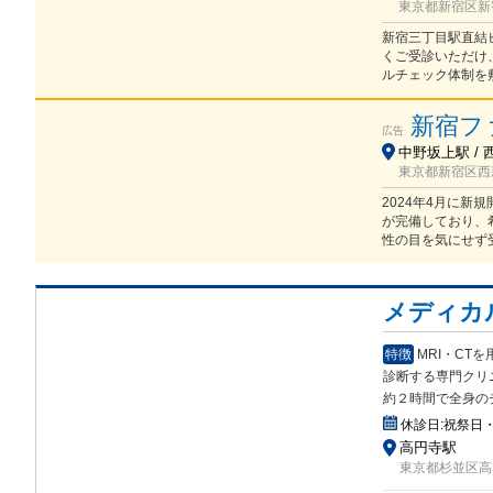
東京都新宿区新宿
新宿三丁目駅直結ビ
くご受診いただけ
ルチェック体制を
新宿フ
広告
中野坂上駅 / 
東京都新宿区西
2024年4月に新
が完備しており、
性の目を気にせず
メディカ
特徴
MRI・C
診断する専門クリ
約２時間で全身の
休診日:
祝祭日
高円寺駅
東京都杉並区高円