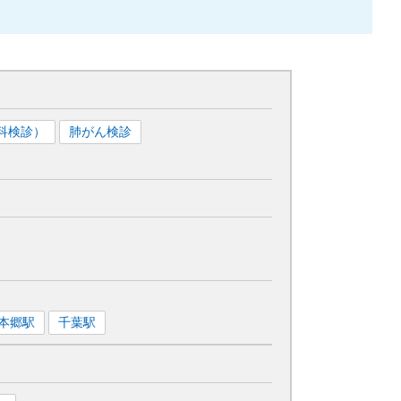
科検診）
肺がん検診
本郷
駅
千葉
駅