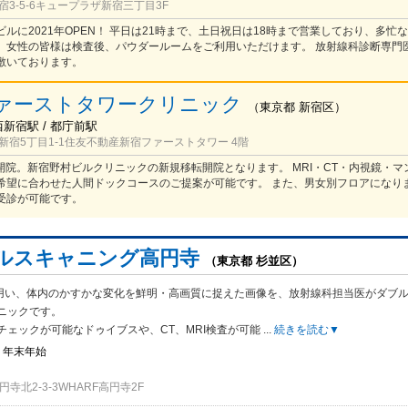
3-5-6キュープラザ新宿三丁目3F
ルに2021年OPEN！ 平日は21時まで、土日祝日は18時まで営業しており、多忙
、女性の皆様は検査後、パウダールームをご利用いただけます。 放射線科診断専門
敷いております。
ァーストタワークリニック
（
東京都
新宿区
）
西新宿駅 / 都庁前駅
新宿5丁目1-1住友不動産新宿ファーストタワー 4階
規開院。新宿野村ビルクリニックの新規移転開院となります。 MRI・CT・内視鏡・
希望に合わせた人間ドックコースのご提案が可能です。 また、男女別フロアになり
受診が可能です。
ルスキャニング高円寺
（東京都 杉並区）
Tを用い、体内のかすかな変化を鮮明・高画質に捉えた画像を、放射線科担当医がダブ
ニックです。
チェックが可能なドゥイブスや、CT、MRI検査が可能
...
続きを読む▼
・年末年始
寺北2-3-3WHARF高円寺2F