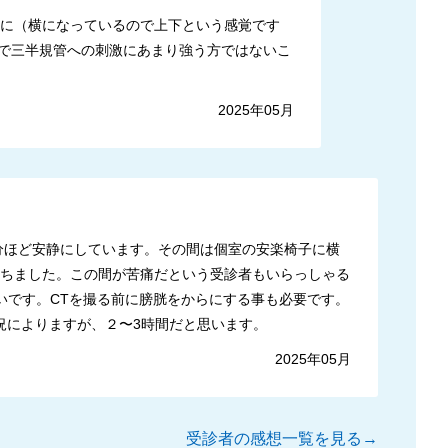
下に（横になっているので上下という感覚です
で三半規管への刺激にあまり強う方ではないこ
2025年05月
0分ほど安静にしています。その間は個室の安楽椅子に横
たちました。この間が苦痛だという受診者もいらっしゃる
いです。CTを撮る前に膀胱をからにする事も必要です。
況によりますが、２〜3時間だと思います。
2025年05月
受診者の感想一覧を見る→