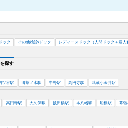
ドック
その他検診/ドック
レディースドック（人間ドック＋婦人
診を
探す
四ツ谷
駅
御茶ノ水
駅
中野
駅
高円寺
駅
武蔵小金井
駅
高円寺
駅
大久保
駅
飯田橋
駅
本八幡
駅
船橋
駅
幕張