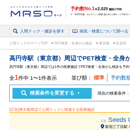
予約数No.1
2,025
※
施設の予約
※「年間予約数」のヒアリング調査 個人向け人間ドック予約サービ
人間ドック・健診を探す
病気・検査
について
調べる
人間ドックのマーソTOP
PET検査・全身がん検診
東京都
杉並区
高円寺駅（東京都）周辺
で
PET検査・全身
高円寺駅（東京都）周辺では1件の医療施設でPET検査・全身がん検診を予
1
並び順：
標準
予約数
全
件中
1
〜
1
件表示
検索条件を変更する
現在の検索条件：
▼
[広告]
東京都
周辺で人間ドックに関連する医療施設
Seeds
広告
新宿三丁目駅 /