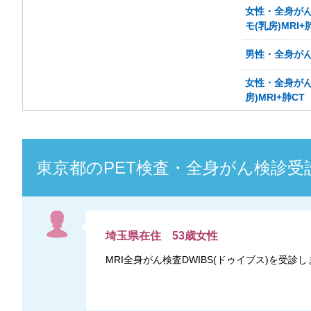
女性・全身がん検
モ(乳房)MRI+
男性・全身がん検
女性・全身がん検
房)MRI+肺CT
東京都
の
PET検査・全身がん検診
受
埼玉県
在住
53
歳
女性
MRI全身がん検査DWIBS(ドゥイブス)を