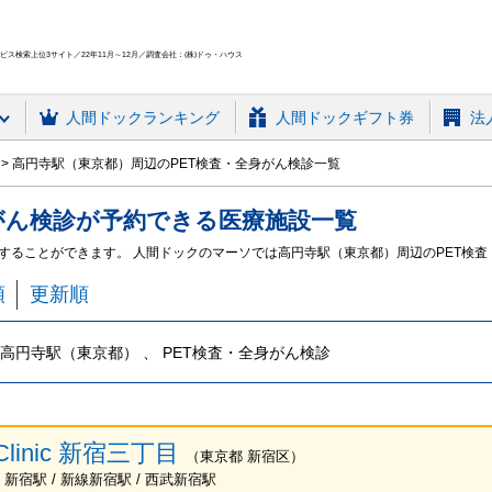
ス検索上位3サイト／22年11月～12月／調査会社：(株)ドゥ・ハウス
人間ドック
ランキング
人間ドックギフト券
法
高円寺駅（東京都）周辺のPET検査・全身がん検診一覧
がん検診
が予約できる
医療施設
一覧
約することができます。 人間ドックのマーソでは高円寺駅（東京都）周辺のPET検
順
更新順
高円寺駅（東京都） 、 PET検査・全身がん検診
 Clinic 新宿三丁目
（
東京都
新宿区
）
 新宿駅 / 新線新宿駅 / 西武新宿駅