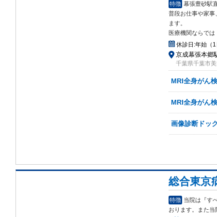
特徴
幕張豊砂駅
普段お仕事や家事
ます。
医療機関ならでは
休診日:
年始（1
京成幕張本郷駅
千葉県千葉市美
MRI全身がん検
MRI全身がん検
画像診断ドック
総合東京
特徴
当院は『す
おり
ます。また当院