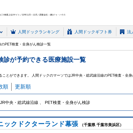
ス検索上位3サイト／22年11月～12月／調査会社：(株)ドゥ・ハウス
人間ドック
ランキング
人間ドックギフト券
法
線のPET検査・全身がん検診一覧
検診
が予約できる
医療施設
一覧
することができます。 人間ドックのマーソではJR中央・総武線沿線のPET検査・全
数順
更新順
JR中央・総武線沿線 、 PET検査・全身がん検診
ニックドクターランド幕張
（千葉県 千葉市美浜区）