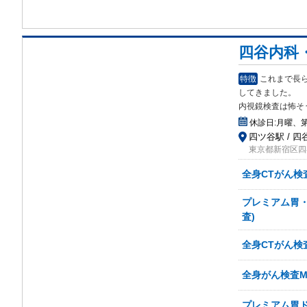
四谷内科
特徴
これまで長
して
きました。
内視鏡検査は怖そ
休診日:
月曜、第
四ツ谷駅 / 
東京都新宿区四谷
全身CTがん検
プレミアム胃・大
査)
全身CTがん検
全身がん検査MR
プレミアム胃ドッ