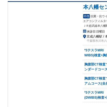
本八幡セ
特徴
抗菌・抗ウ
エアコンフィルタ
ＪＲ総武線本八幡
休診日:
日曜日
京成八幡駅 /
千葉県市川市八
*3テスラMR
WIBS)検査+
胸腹部CT検査
ンダードコース(
胸腹部CT検
アムコース(全
*3テスラMR
(DWIBS)検査