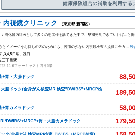
健康保険組合の補助を利用する
・内視鏡クリニック
（東京都 新宿区）
らく消化器内科医として多くの患者様を診てきた中で、早期発見できていれば…と悔
うとイメージをお持ちの方のためにも、苦痛の少ない内視鏡検査の提供に全力
...
続
1,3,4,5日曜、祝日
四谷三丁目駅
2-11-6フォーキャスト四谷6階
88,5
査+胃・大腸ドック
腸ドック(全身がん検査MRI検査”DWIBS”+MRCP検
189,5
58,0
査+胃カメラドック
179,5
I*DWIBS*+MRCP+胃・大腸カメラドック
158,5
ク(全身がん検査MRI検査”DWIBS”+MRCP検査)