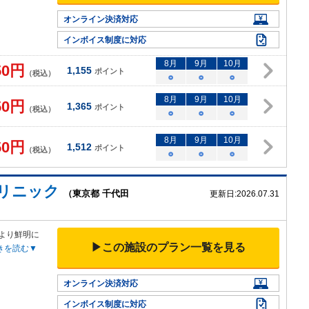
オンライン決済対応
インボイス制度に対応
8
月
9
月
10
月
50
円
1,155
ポイント
（税込）
○
○
○
8
月
9
月
10
月
50
円
1,365
ポイント
（税込）
○
○
○
8
月
9
月
10
月
50
円
1,512
ポイント
（税込）
○
○
○
リニック
（東京都 千代田
更新日:
2026.07.31
より鮮
明に
▶この施設のプラン一覧を見る
きを読む▼
オンライン決済対応
インボイス制度に対応