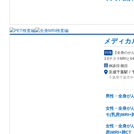
メディカ
特徴
【全身のが
3.0テスラMRIと6
休診日:
祝日
京成千葉駅 / 
千葉県千葉市中
男性・全身がん検
女性・全身がん検
モ(乳房)MRI+
女性・全身がん検
房)MRI+肺CT