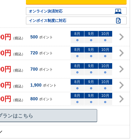
オンライン決済対応
インボイス制度に対応
8
月
9
月
10
月
00
円
500
ポイント
（税込）
○
○
○
8
月
9
月
10
月
00
円
720
ポイント
（税込）
○
○
○
8
月
9
月
10
月
00
円
700
ポイント
（税込）
○
○
○
8
月
9
月
10
月
00
円
1,900
ポイント
（税込）
○
○
○
8
月
9
月
10
月
00
円
800
ポイント
（税込）
○
○
○
プランはこちら