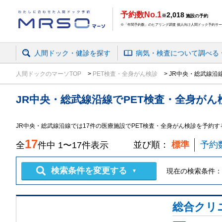
予約数No.1
2,018
※
施設の予約
※「年間予約数」のヒアリング調査 個人向け人間ドック予約サービ
人間ドック・健診を探す
病気・検査
について
調べる
人間ドックのマーソTOP
PET検査・全身がん検診
JR中央・総武線沿
JR中央・総武線沿線
で
PET検査・全身がん
JR中央・総武線沿線では17件の医療施設でPET検査・全身がん検診を予約
17
並び順：
標準
予約
全
件中
1
〜
17
件表示
検索条件を変更する
現在の検索条件：
▼
総合クリ