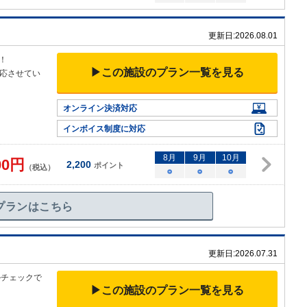
更新日:
2026.08.01
！
▶この施設のプラン一覧を見る
応させてい
オンライン決済対応
インボイス制度に対応
8
月
9
月
10
月
00
円
2,200
ポイント
（税込）
○
○
○
プランはこちら
更新日:
2026.07.31
ルチェックで
▶この施設のプラン一覧を見る