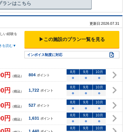
プランはこちら
更新日:
2026.07.31
しい経験を
▶この施設のプラン一覧を見る
きを読む▼
インボイス制度に対応
8
月
9
月
10
月
00
円
804
ポイント
（税込）
○
○
○
8
月
9
月
10
月
00
円
1,722
ポイント
（税込）
○
○
○
8
月
9
月
10
月
00
円
527
ポイント
（税込）
○
○
○
8
月
9
月
10
月
00
円
1,631
ポイント
（税込）
○
○
○
8
月
9
月
10
月
00
円
1,440
ポイント