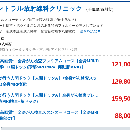
ントラル放射線科クリニック
（千葉県 市川市）
イルスコーティング加工を院内設備で施行済みです
ーも抗菌・抗ウイルス効果
のある特殊フィルターを導入しています
駅、京成本線京成八幡駅、都営新宿線本八幡駅に
...
続きを読む▼
 祝日
 本八幡駅
幡3-3-3ターミナルシティ本八幡 アイビス地下1階
I 高画質* 全身がん検査プレミアムコース【全身MRI(D
121,0
胸部CT+脳ドック(頭部MRI+MRA+頚動脈MRA)】
で行う人間ドック【人間ドックA】+全身がん検査スタ
129,8
全身MRI検査)
査で行う人間ドック【人間ドックA】全身がん検査プレミ
159,5
身MRI検査+脳ドック)
I 高画質* 全身がん検査スタンダードコース【全身MRI
88,0
+胸部CT】