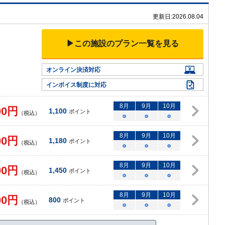
更新日:
2026.08.04
▶この施設のプラン一覧を見る
オンライン決済対応
インボイス制度に対応
8
月
9
月
10
月
00
円
1,100
ポイント
（税込）
○
○
○
8
月
9
月
10
月
00
円
1,180
ポイント
（税込）
○
○
○
8
月
9
月
10
月
00
円
1,450
ポイント
（税込）
○
○
○
8
月
9
月
10
月
00
円
800
ポイント
（税込）
○
○
○