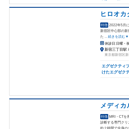
ヒロオカ
特徴
2022年5
新宿
区中心部の新
た
...
続きを読む▼
休診日:
日曜・
新宿三丁目駅 /
東京都新宿区新
エグゼクティブ
けたエグゼク
メディカ
特徴
MRI・C
診断する専門クリ
約２時間で全身の