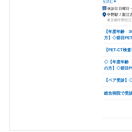
を読む▼
休診日:
日曜日・
中野駅 / 新江
東京都中野区江古
【年度年齢 30
方】◇節目PE
【PET-CT検
◇【年度年齢 3
の方】◇節目P
【ペア受診】◇
総合病院で受診