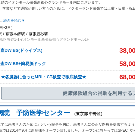
直結のイオンモール幕張新都心グランドモール内にございます。
、学業などで
通院が難しい方々のために、ドクターランド幕張では土曜・日曜・祝
...
続きを読む▼
日~3日）
 / 幕張本郷駅 / 幕張豊砂駅
浜区豊砂1-1イオンモール幕張新都心グランドモール1F
38,0
査DWIBS(ドゥイブス)
58,0
査DWIBS+簡易脳ドック
68,0
★各臓器に合ったMRI・CT検査で徹底検査★
健康保険組合の補助を利用する
病院 予防医学センター
（東京都 中野区）
べては患者さんのために』という院是を胸に、患者さんに公正な医療を提供するよう
では2014年9月に新病棟をオープン致しました。オープンに当たってはSPECTやP