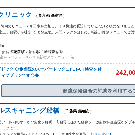
クリニック
（東京都 新宿区）
月に院内のリニューアル工事を実施し、より快適に受診していただける様になりました
宿三丁目駅から徒歩3分と好立地。人間ドックをはじめ、幅広い健診メニューでご対
祝日
 新宿御苑前駅 / 新宿駅 / 新線新宿駅
宿2-5-12フォーキャスト新宿アヴェニュー3階
ドック ◇◆当院のスーパードックにPET-CT検査を付
242,0
ティブプランです◇◆
健康保険組合の補助を利用する
ルスキャニング船橋
（千葉県 船橋市）
Tを用い、体内のかすかな変化を鮮明・高画質に捉えた画像を、放射線科担当医がダブ
ニックです。
チェックが可能なドゥイブスや、CT、MRI検査が可能
...
続きを読む▼