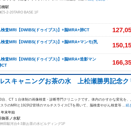
船橋駅
2-20TARO BASE 1F
127,0
査MRI【DWIBS(ドゥイブス)】+脳MRA+肺CT
査MRI【DWIBS(ドゥイブス)】+脳MRA+マンモ(乳
150,1
査MRI【DWIBS(ドゥイブス)】+脳MRA+造影マン
166,3
肺CT
ルスキャニングお茶の水 上松瀬勝男記念ク
I 3台、CT １台体制の画像検査・診断専門クリニックです。体内のかすかな変化を、
テスラのMRIと192列2管球のマルチスライスCTを用いて、脳検査やがん検査等
...
続
・年末年始
 新御茶ノ水駅
神田駿河台4-3新お茶の水ビルディング1F