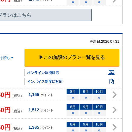
（税込）
○
○
○
プランはこちら
更新日:
2026.07.31
▶この施設のプラン一覧を見る
を読む▼
オンライン決済対応
インボイス制度に対応
8
月
9
月
10
月
50
円
1,155
ポイント
（税込）
○
○
○
8
月
9
月
10
月
50
円
1,512
ポイント
（税込）
○
○
○
8
月
9
月
10
月
50
円
1,365
ポイント
（税込）
○
○
○