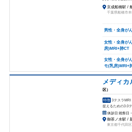
京成船橋駅 / 
千葉県船橋市本町5-
男性・全身がん検
女性・全身がん検
房)MRI+肺CT
女性・全身がん検
モ(乳房)MRI+
メディカ
区）
特徴
3テスラMR
捉えるための3.0
休診日:
祝祭日
御茶ノ水駅 /
東京都千代田区