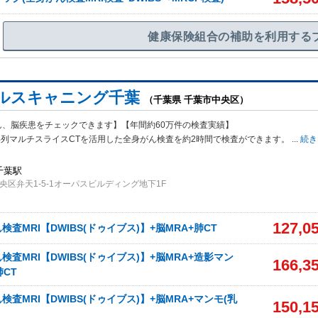
健康保険組合の補助を利用する
ルスキャニング千葉
（千葉県 千葉市中央区）
ん、脳疾患をチェックできます】【年間約60万件の検査実績】
4列マ
ルチスライスCTを活用した全身がん検査を約2時間で検査ができます。
...
続き
千葉駅
央区弁天1-5-1オーパスビルディング地下1F
127,0
査MRI【DWIBS(ドゥイブス)】+脳MRA+肺CT
査MRI【DWIBS(ドゥイブス)】+脳MRA+造影マン
166,3
肺CT
査MRI【DWIBS(ドゥイブス)】+脳MRA+マンモ(乳
150,1