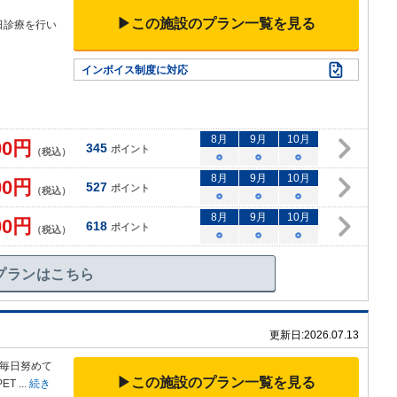
▶この施設のプラン一覧を見る
日診療を行い
インボイス制度に対応
8
月
9
月
10
月
00
円
345
ポイント
（税込）
○
○
○
8
月
9
月
10
月
00
円
527
ポイント
（税込）
○
○
○
8
月
9
月
10
月
00
円
618
ポイント
（税込）
○
○
○
プランはこちら
更新日:
2026.07.13
毎日努めて
▶この施設のプラン一覧を見る
ET
...
続き