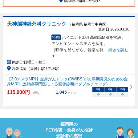
福岡県 福岡市中央区
天神脳神経外科クリニック
（福岡県 福岡市中央区）
更新日:
2026.03.30
特徴
ハイエンド3.0T高磁場MRIを常設。
アンビエントシステムを採用。
（映像を見ながら、音楽を聴
...
続きを読む
▼
休診日:
日曜日・祝日
西鉄福岡（天神）駅 / 赤坂駅
【3.0テスラMRI】全身がんドック(DWIBS[がん早期発見のための全
身MRI]+放射線専門医による画像診断のダブルチェック)
8
月
9
月
10
月
115,000
円
1,045
（税込）
ポイント
○
○
○
福岡県
の
PET検査・全身がん検診
受診者の感想