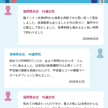
福岡県
在住
65
歳
女性
脳ドック＋全身MRIがん検査を高額ですが思い切って受診
しました。経過観察もありましたが今の所ガン、脳卒中の
心配なしで安心しました。食事制限も痛みもなく短い時間
で終わりました
2026年03月
長崎県
在住
44
歳
男性
初めてのDWIBSでしたが、あまり時間がかからず、スム
ーズに進みました。以前別の医療機関での人間ドックで、
甲状腺の腫瘍を指摘されたので、甲状腺エコーや腫瘍マー
カーもオプションに加えました。
2025年12月
福岡県
在住
56
歳
女性
初めての検診だったのですが、素人の私には全然分からな