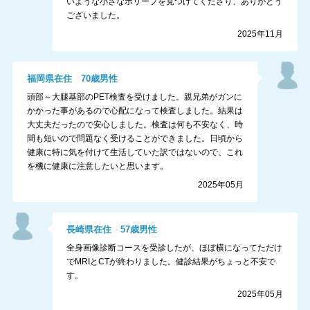
いような小さなポリープを見つけてくださり、ありがとう
ございました。
2025年11月
福岡県
在住
70
歳
男性
頭部～大腿基部のPET検査を受けました。親兄弟がガンに
かかった事があるので心配になって検査しました。結果は
大丈夫だったので安心しました。検査は何も不安なく、時
間も短いので問題なく受けることができました。日頃から
健康に特に気を付けて生活していた訳ではないので、これ
を機に健康に注意したいと思います。
2025年05月
長崎県
在住
57
歳
男性
全身画像診断コースを受診したが、ほぼ横になってただけ
でMRIとCTが終わりました。健診結果がちょっと不安で
す。
2025年05月