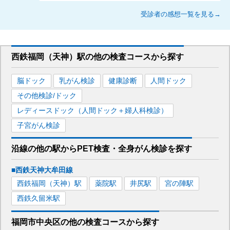
受診者の感想一覧を見る→
西鉄福岡（天神）駅
の
他の
検査コースから探す
脳ドック
乳がん検診
健康診断
人間ドック
その他検診/ドック
レディースドック（人間ドック＋婦人科検診）
子宮がん検診
沿線の他の駅から
PET検査・全身がん検診を
探す
■西鉄天神大牟田線
西鉄福岡（天神）
駅
薬院
駅
井尻
駅
宮の陣
駅
西鉄久留米
駅
福岡市中央区
の
他の
検査コースから探す