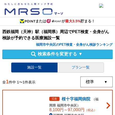
または
が
最大3.5%
貯まる！
西鉄福岡（天神）駅（福岡県）周辺
で
PET検査・全身がん
検診
が予約できる
医療施設
一覧
福岡市中央区のPET検査・全身がん検診ランキング
検索条件を変更する
▼
施設一覧
プラン一覧
1
全
件中
1
〜
1
件表示
桜十字福岡病院
広告
（
福
岡県
福岡市中央区
）
8,100
円～
97,000
円
（税込）