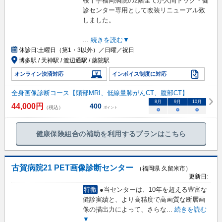
桜十字福岡病院の2階全てが人間ドック・健
診センター専用として改装リニューアル致
しました。
...
続きを読む▼
休診日:
土曜日（第1・3以外）／日曜／祝日
博多駅 / 天神駅 / 渡辺通駅 / 薬院駅
オンライン決済対応
インボイス制度に対応
全身画像診断コース【頭部MRI、低線量肺がんCT、腹部CT】
8
月
9
月
10
月
44,000
円
400
（税込）
ポイント
○
○
○
健康保険組合の補助を利用するプランはこちら
古賀病院21 PET画像診断センター
（福岡県 久留米市）
更新日:
特徴
●当センターは、10年を超える豊富な
健診実績と、より高精度で高画質な断層画
像の描出力によって、さらな
...
続きを読む
▼