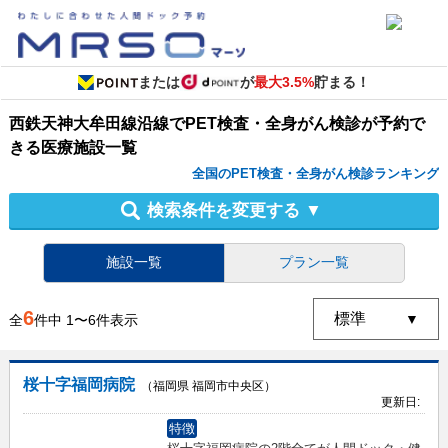
または
が
最大3.5%
貯まる！
西鉄天神大牟田線沿線
で
PET検査・全身がん検診
が予約で
きる
医療施設
一覧
全国のPET検査・全身がん検診ランキング
検索条件を変更する
▼
施設一覧
プラン一覧
6
全
件中
1
〜
6
件表示
桜十字福岡病院
（福岡県 福岡市中央区）
更新日:
特徴