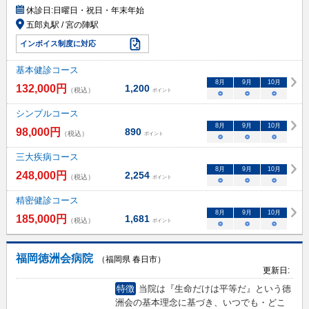
休診日:
日曜日・祝日・年末年始
五郎丸駅 / 宮の陣駅
インボイス制度に対応
基本健診コース
8
月
9
月
10
月
132,000
円
1,200
（税込）
ポイント
○
○
○
シンプルコース
8
月
9
月
10
月
98,000
円
890
（税込）
ポイント
○
○
○
三大疾病コース
8
月
9
月
10
月
248,000
円
2,254
（税込）
ポイント
○
○
○
精密健診コース
8
月
9
月
10
月
185,000
円
1,681
（税込）
ポイント
○
○
○
福岡徳洲会病院
（福岡県 春日市）
更新日:
特徴
当院は『生命だけは平等だ』という徳
洲会の基本理念に基づき、いつでも・どこ