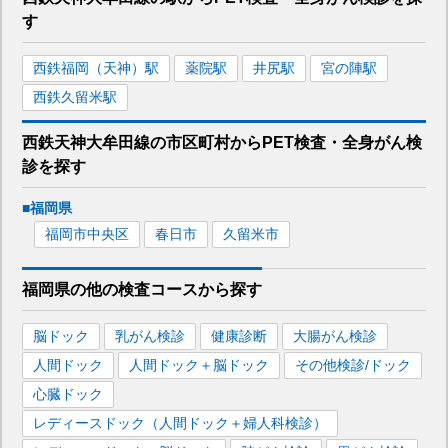
す
西鉄福岡（天神）
駅
薬院
駅
井尻
駅
宮の陣
駅
西鉄久留米
駅
西鉄天神大牟田線
の市区町村から
PET検査・全身がん検
診を
探す
■
福岡県
福岡市中央区
春日市
久留米市
福岡県
の
他の
検査コースから探す
脳ドック
乳がん検診
健康診断
大腸がん検診
人間ドック
人間ドック＋脳ドック
その他検診/ドック
心臓ドック
レディースドック（人間ドック＋婦人科検診）