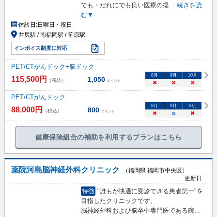
でも・だれにでも良い医療の提
...
続きを読
む▼
休診日:
日曜日・祝日
井尻駅 / 南福岡駅 / 笹原駅
インボイス制度に対応
PET/CTがんドック+脳ドック
8
月
9
月
10
月
115,500
円
1,050
（税込）
ポイント
×
×
×
PET/CTがんドック
8
月
9
月
10
月
88,000
円
800
（税込）
ポイント
×
○
×
健康保険組合の補助を利用するプランはこちら
薬院河島脳神経外科クリニック
（福岡県 福岡市中央区）
更新日:
特徴
"誰もが快適に受診できる患者第一"を
目指したクリニックです。
脳神経外科および脳卒中専門医である院
...