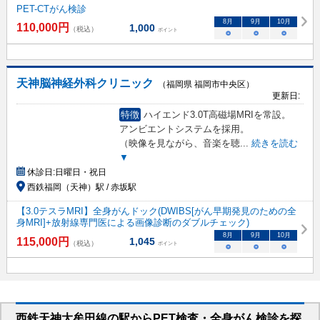
PET-CTがん検診
8
月
9
月
10
月
110,000
円
1,000
（税込）
ポイント
○
○
○
天神脳神経外科クリニック
（福岡県 福岡市中央区）
更新日:
特徴
ハイエンド3.0T高磁場MRIを常設。
アンビエントシステムを採用。
（映像を見ながら、音楽を聴
...
続きを読む
▼
休診日:
日曜日・祝日
西鉄福岡（天神）駅 / 赤坂駅
【3.0テスラMRI】全身がんドック(DWIBS[がん早期発見のための全
身MRI]+放射線専門医による画像診断のダブルチェック)
8
月
9
月
10
月
115,000
円
1,045
（税込）
ポイント
○
○
○
西鉄天神大牟田線
の駅から
PET検査・全身がん検診を
探