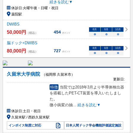
続きを読む▼
休診日:
⽕曜午後・⽇曜・祝日
薬院駅
DWIBS
8
月
9
月
10
月
50,000
円
454
（税込）
ポイント
○
○
○
脳ドック+DWIBS
8
月
9
月
10
月
80,000
円
727
（税込）
ポイント
○
○
○
久留米大学病院
（福岡県 久留米市）
更新日:
特徴
当院では2018年3月より半導体検出器
を搭載したPET-CT装置を導入いたしまし
た。
微小病変の抽
...
続きを読む▼
休診日:
土日・祝日
久留米駅 / 西鉄久留米駅
インボイス制度に対応
日本人間ドック学会機能評価認定施設