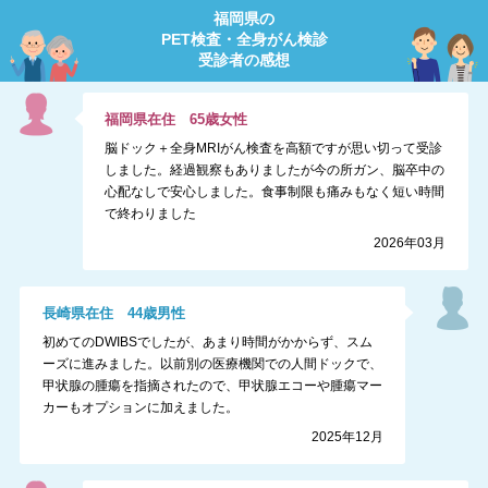
福岡県
の
PET検査・全身がん検診
受診者の感想
福岡県
在住
65
歳
女性
脳ドック＋全身MRIがん検査を高額ですが思い切って受診
しました。経過観察もありましたが今の所ガン、脳卒中の
心配なしで安心しました。食事制限も痛みもなく短い時間
で終わりました
2026年03月
長崎県
在住
44
歳
男性
初めてのDWIBSでしたが、あまり時間がかからず、スム
ーズに進みました。以前別の医療機関での人間ドックで、
甲状腺の腫瘍を指摘されたので、甲状腺エコーや腫瘍マー
カーもオプションに加えました。
2025年12月