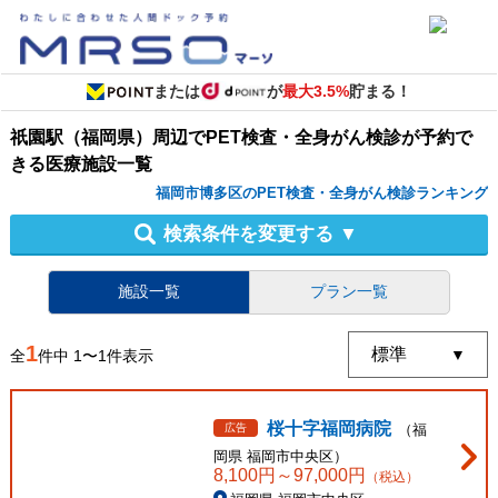
または
が
最大3.5%
貯まる！
祇園駅（福岡県）周辺
で
PET検査・全身がん検診
が予約で
きる
医療施設
一覧
福岡市博多区のPET検査・全身がん検診ランキング
検索条件を変更する
▼
施設一覧
プラン一覧
1
全
件中
1
〜
1
件表示
桜十字福岡病院
広告
（
福
岡県
福岡市中央区
）
8,100
円～
97,000
円
（税込）