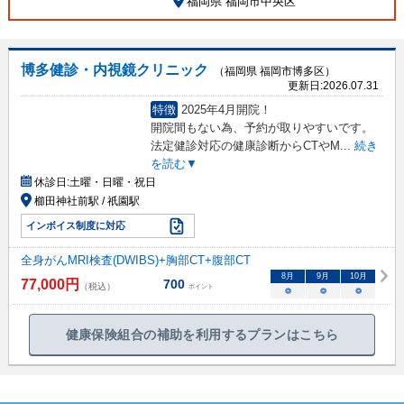
福岡県 福岡市中央区
博多健診・内視鏡クリニック
（福岡県 福岡市博多区）
更新日:
2026.07.31
特徴
2025年4月開院！
開院間もない為、予約が取りやすいです。
法定健診対応の健康診断からCTやM
...
続き
を読む▼
休診日:
土曜・日曜・祝日
櫛田神社前駅 / 祇園駅
インボイス制度に対応
全身がんMRI検査(DWIBS)+胸部CT+腹部CT
8
月
9
月
10
月
77,000
円
700
（税込）
ポイント
○
○
○
健康保険組合の補助を利用するプランはこちら