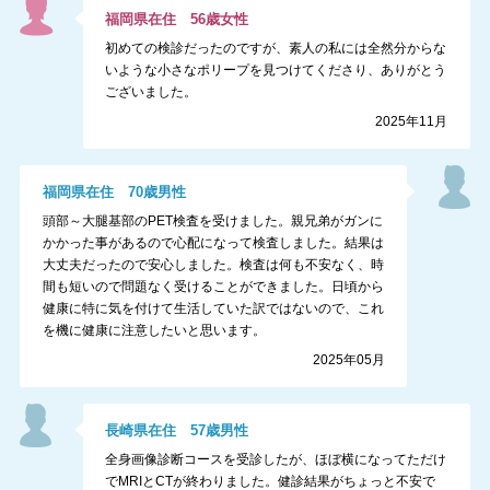
福岡県
在住
56
歳
女性
初めての検診だったのですが、素人の私には全然分からな
いような小さなポリープを見つけてくださり、ありがとう
ございました。
2025年11月
福岡県
在住
70
歳
男性
頭部～大腿基部のPET検査を受けました。親兄弟がガンに
かかった事があるので心配になって検査しました。結果は
大丈夫だったので安心しました。検査は何も不安なく、時
間も短いので問題なく受けることができました。日頃から
健康に特に気を付けて生活していた訳ではないので、これ
を機に健康に注意したいと思います。
2025年05月
長崎県
在住
57
歳
男性
全身画像診断コースを受診したが、ほぼ横になってただけ
でMRIとCTが終わりました。健診結果がちょっと不安で