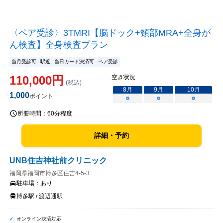
〈ペア受診〉3TMRI【脳ドック+頸部MRA+全身が
ん検査】全身検査プラン
当月受診可
駅近
当日カード決済可
ペア受診
110,000
円
空き状況
(税込)
8
月
9
月
10
月
1,000
ポイント
○
○
○
所要時間：
60分程度
詳細・予約
UNB住吉神社前クリニック
福岡県福岡市博多区住吉4-5-3
駐車場：
あり
博多駅 / 渡辺通駅
オンライン決済対応