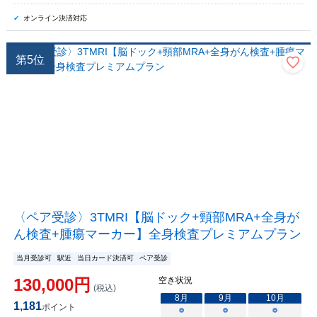
オンライン決済対応
第
5
位
〈ペア受診〉3TMRI【脳ドック+頸部MRA+全身が
ん検査+腫瘍マーカー】全身検査プレミアムプラン
当月受診可
駅近
当日カード決済可
ペア受診
130,000
円
空き状況
(税込)
8
月
9
月
10
月
1,181
ポイント
○
○
○