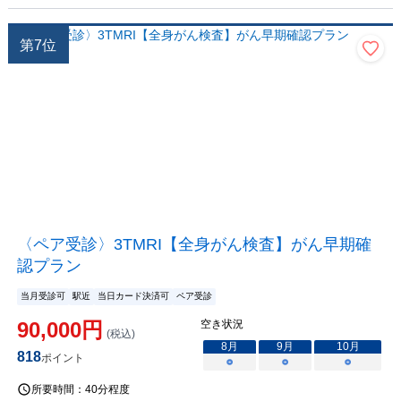
第
7
位
〈ペア受診〉3TMRI【全身がん検査】がん早期確
認プラン
当月受診可
駅近
当日カード決済可
ペア受診
90,000
円
空き状況
(税込)
8
月
9
月
10
月
818
ポイント
○
○
○
所要時間：
40分程度