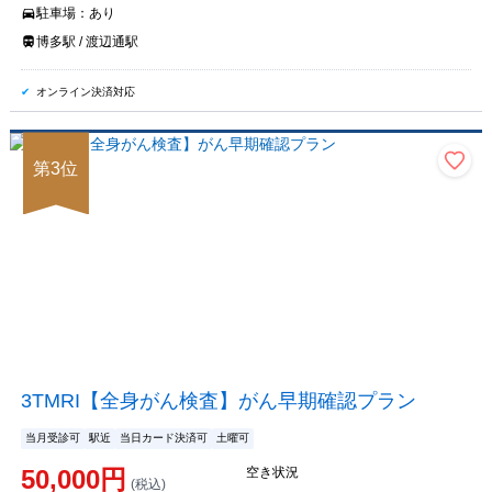
駐車場：
あり
博多駅 / 渡辺通駅
オンライン決済対応
第
3
位
3TMRI【全身がん検査】がん早期確認プラン
当月受診可
駅近
当日カード決済可
土曜可
50,000
円
空き状況
(税込)