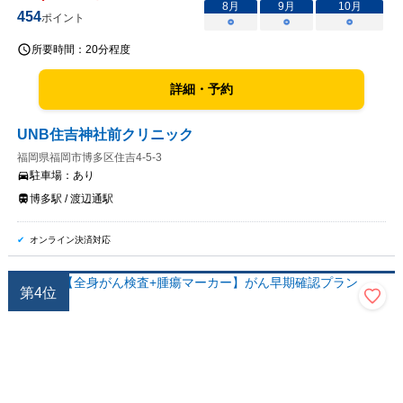
8
月
9
月
10
月
454
ポイント
○
○
○
所要時間：
20分程度
詳細・予約
UNB住吉神社前クリニック
福岡県福岡市博多区住吉4-5-3
駐車場：
あり
博多駅 / 渡辺通駅
オンライン決済対応
第
4
位