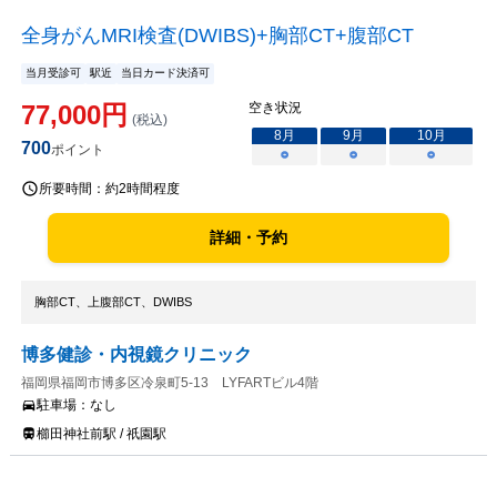
全身がんMRI検査(DWIBS)+胸部CT+腹部CT
当月受診可
駅近
当日カード決済可
77,000
円
空き状況
(税込)
8
月
9
月
10
月
700
ポイント
○
○
○
所要時間：
約2時間程度
詳細・予約
胸部CT、上腹部CT、DWIBS
博多健診・内視鏡クリニック
福岡県福岡市博多区冷泉町5-13 LYFARTビル4階
駐車場：
なし
櫛田神社前駅 / 祇園駅