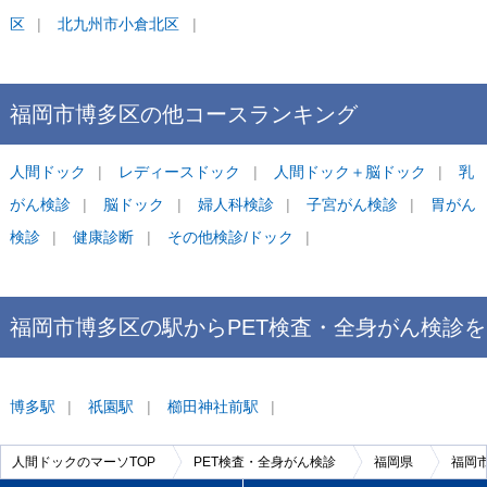
区
北九州市小倉北区
福岡市博多区
の他コース
ランキング
人間ドック
レディースドック
人間ドック＋脳ドック
乳
がん検診
脳ドック
婦人科検診
子宮がん検診
胃がん
検診
健康診断
その他検診/ドック
福岡市博多区
の駅から
PET検査・全身がん検診を
探す
博多
駅
祇園
駅
櫛田神社前
駅
人間ドックのマーソTOP
PET検査・全身がん検診
福岡県
福岡