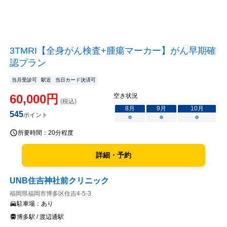
3TMRI【全身がん検査+腫瘍マーカー】がん早期確
認プラン
当月受診可
駅近
当日カード決済可
60,000
円
空き状況
(税込)
8
月
9
月
10
月
545
ポイント
○
○
○
所要時間：
20分程度
詳細・予約
UNB住吉神社前クリニック
福岡県福岡市博多区住吉4-5-3
駐車場：
あり
博多駅 / 渡辺通駅