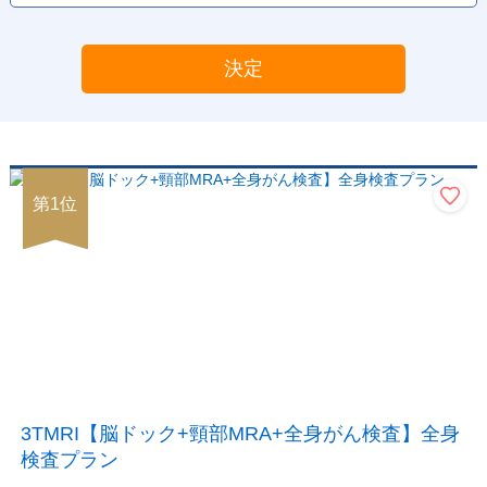
決定
第
1
位
3TMRI【脳ドック+頸部MRA+全身がん検査】全身
検査プラン