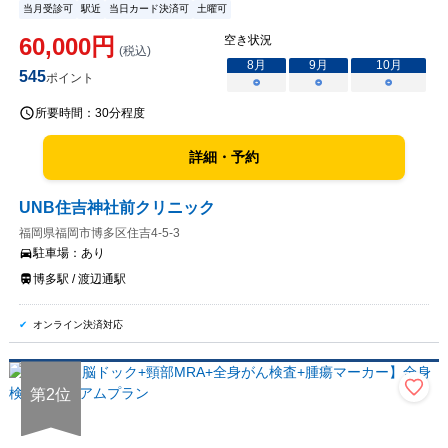
当月受診可
駅近
当日カード決済可
土曜可
60,000
円
空き状況
(税込)
8
月
9
月
10
月
545
ポイント
○
○
○
所要時間：
30分程度
詳細・予約
UNB住吉神社前クリニック
福岡県福岡市博多区住吉4-5-3
駐車場：
あり
博多駅 / 渡辺通駅
オンライン決済対応
第
2
位