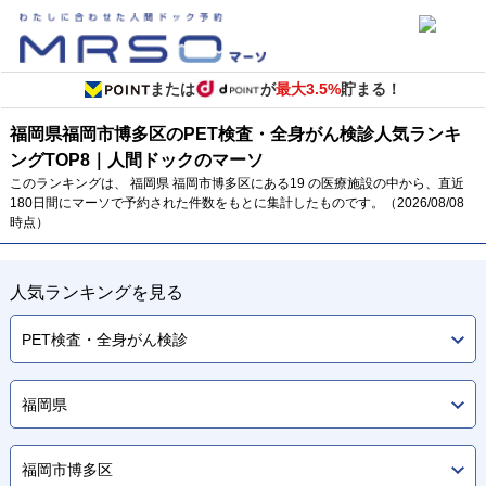
または
が
最大3.5%
貯まる！
福岡県
福岡市博多区のPET検査・全身がん検診
人気ランキ
ング
TOP
8
｜人間ドックのマーソ
このランキングは、 福岡県 福岡市博多区にある19 の医療施設の中から、直近
180日間にマーソで予約された件数をもとに集計したものです。（2026/08/08
時点）
人気ランキングを見る