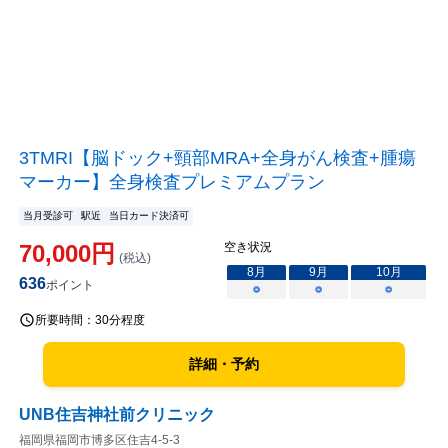
3TMRI【脳ドック+頸部MRA+全身がん検査+腫瘍
マーカー】全身検査プレミアムプラン
当月受診可
駅近
当日カード決済可
70,000
円
空き状況
(税込)
8
月
9
月
10
月
636
ポイント
○
○
○
所要時間：
30分程度
詳細・予約
UNB住吉神社前クリニック
福岡県福岡市博多区住吉4-5-3