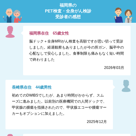
福岡県
の
PET検査・全身がん検診
受診者の感想
福岡県
在住
65
歳
女性
脳ドック＋全身MRIがん検査を高額ですが思い切って受診
しました。経過観察もありましたが今の所ガン、脳卒中の
心配なしで安心しました。食事制限も痛みもなく短い時間
で終わりました
2026年03月
長崎県
在住
44
歳
男性
初めてのDWIBSでしたが、あまり時間がかからず、スム
ーズに進みました。以前別の医療機関での人間ドックで、
甲状腺の腫瘍を指摘されたので、甲状腺エコーや腫瘍マー
カーもオプションに加えました。
2025年12月