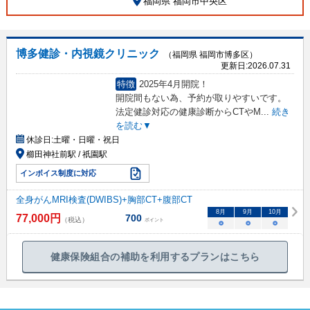
福岡県 福岡市中央区
博多健診・内視鏡クリニック
（福岡県 福岡市博多区）
更新日:
2026.07.31
特徴
2025年4月開院！
開院間もない為、予約が取りやすいです。
法定健診対応の健康診断からCTやM
...
続き
を読む▼
休診日:
土曜・日曜・祝日
櫛田神社前駅 / 祇園駅
インボイス制度に対応
全身がんMRI検査(DWIBS)+胸部CT+腹部CT
8
月
9
月
10
月
77,000
円
700
（税込）
ポイント
○
○
○
健康保険組合の補助を利用するプランはこちら