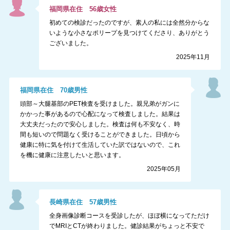
福岡県
在住
56
歳
女性
初めての検診だったのですが、素人の私には全然分からな
いような小さなポリープを見つけてくださり、ありがとう
ございました。
2025年11月
福岡県
在住
70
歳
男性
頭部～大腿基部のPET検査を受けました。親兄弟がガンに
かかった事があるので心配になって検査しました。結果は
大丈夫だったので安心しました。検査は何も不安なく、時
間も短いので問題なく受けることができました。日頃から
健康に特に気を付けて生活していた訳ではないので、これ
を機に健康に注意したいと思います。
2025年05月
長崎県
在住
57
歳
男性
全身画像診断コースを受診したが、ほぼ横になってただけ
でMRIとCTが終わりました。健診結果がちょっと不安で