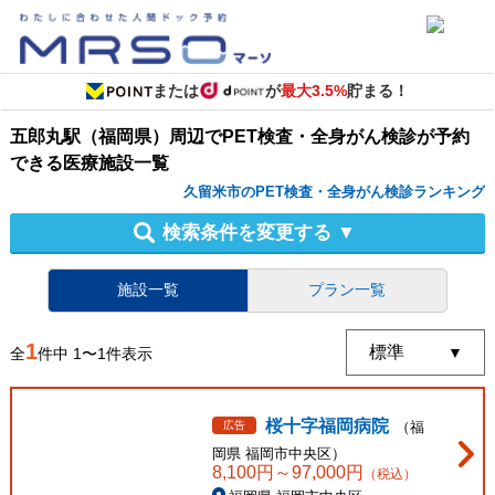
または
が
最大3.5%
貯まる！
五郎丸駅（福岡県）周辺
で
PET検査・全身がん検診
が予約
できる
医療施設
一覧
久留米市のPET検査・全身がん検診ランキング
検索条件を変更する
▼
施設一覧
プラン一覧
1
全
件中
1
〜
1
件表示
桜十字福岡病院
広告
（
福
岡県
福岡市中央区
）
8,100
円～
97,000
円
（税込）