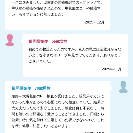
ーズに進みました。以前別の医療機関での人間ドックで、
甲状腺の腫瘍を指摘されたので、甲状腺エコーや腫瘍マー
カーもオプションに加えました。
2025年12月
福岡県
在住
56
歳
女性
初めての検診だったのですが、素人の私には全然分からな
いような小さなポリープを見つけてくださり、ありがとう
ございました。
2025年11月
福岡県
在住
70
歳
男性
頭部～大腿基部のPET検査を受けました。親兄弟がガンに
かかった事があるので心配になって検査しました。結果は
大丈夫だったので安心しました。検査は何も不安なく、時
間も短いので問題なく受けることができました。日頃から
健康に特に気を付けて生活していた訳ではないので、これ
を機に健康に注意したいと思います。