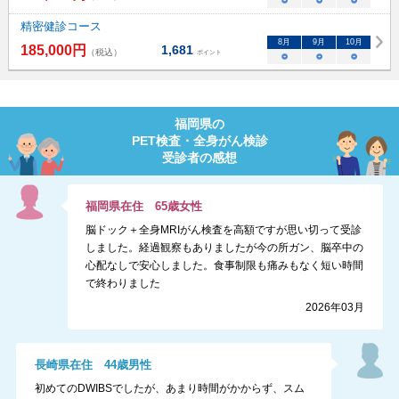
○
○
○
精密健診コース
8
月
9
月
10
月
185,000
円
1,681
（税込）
ポイント
○
○
○
福岡県
の
PET検査・全身がん検診
受診者の感想
福岡県
在住
65
歳
女性
脳ドック＋全身MRIがん検査を高額ですが思い切って受診
しました。経過観察もありましたが今の所ガン、脳卒中の
心配なしで安心しました。食事制限も痛みもなく短い時間
で終わりました
2026年03月
長崎県
在住
44
歳
男性
初めてのDWIBSでしたが、あまり時間がかからず、スム