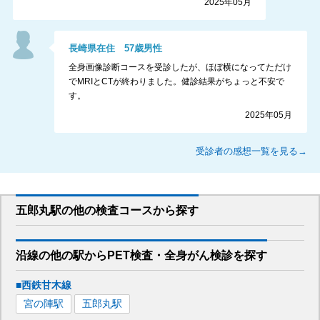
2025年05月
長崎県
在住
57
歳
男性
全身画像診断コースを受診したが、ほぼ横になってただけ
でMRIとCTが終わりました。健診結果がちょっと不安で
す。
2025年05月
受診者の感想一覧を見る→
五郎丸駅
の
他の
検査コースから探す
沿線の他の駅から
PET検査・全身がん検診を
探す
■西鉄甘木線
宮の陣
駅
五郎丸
駅