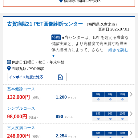
福岡県 福岡市中央区
古賀病院21 PET画像診断センター
（福岡県 久留米市）
更新日:
2026.07.01
特徴
●当センターは、10年を超える豊富な
健診実績と、より高精度で高画質な断層画
像の描出力によって、さらな
...
続きを読む
▼
休診日:
日曜日・祝日・年末年始
五郎丸駅 / 宮の陣駅
インボイス制度に対応
基本健診コース
8
月
9
月
10
月
132,000
円
1,200
（税込）
ポイント
○
○
○
シンプルコース
8
月
9
月
10
月
98,000
円
890
（税込）
ポイント
○
○
○
三大疾病コース
8
月
9
月
10
月
248,000
円
2,254
（税込）
ポイント