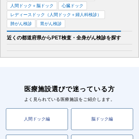
■長野電鉄長野線
人間ドック＋脳ドック
心臓ドック
長野
駅
レディースドック（人間ドック＋婦人科検診）
肺がん検診
胃がん検診
■北しなの線
長野
駅
近くの都道府県
から
PET検査・全身がん検診を
探す
■北陸新幹線
佐久平
駅
長野
駅
医療施設選びで迷っている方
よく見られている医療施設をご紹介します。
人間ドック編
脳ドック編