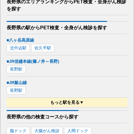
長野県
のエリア
ランキング
から
PET検査・全身がん検診
を探す
長野県
の駅から
PET検査・全身がん検診を
探す
■八ヶ岳高原線
北中込
駅
佐久平
駅
■JR信越本線(篠ノ井～長野)
長野
駅
■JR飯山線
長野
駅
もっと駅を見る▼
■しなの鉄道線
長野県
の
他の
検査コースから探す
長野
駅
脳ドック
大腸がん検診
人間ドック