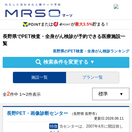
または
が
最大3.5%
貯まる！
長野県
で
PET検査・全身がん検診
が予約できる
医療施設
一
覧
長野県のPET検査・全身がん検診ランキング
検索条件を変更する
▼
施設一覧
プラン一覧
2
全
件中
1
〜
2
件表示
長野PET・画像診断センター
（長野県 長野市）
更新日:
2026.06.11
特徴
当センターは、2007年4月に開設致し