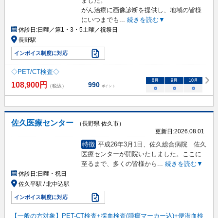
ました。
がん治療に画像診断を提供し、地域の皆様
にいつまでも
...
続きを読む▼
休診日:
日曜／第1・3・5土曜／祝祭日
長野駅
インボイス制度に対応
◇PET/CT検査◇
8
月
9
月
10
月
108,900
円
990
（税込）
ポイント
○
○
○
佐久医療センター
（長野県 佐久市）
更新日:
2026.08.01
特徴
平成26年3月1日、佐久総合病院 佐久
医療センターが開院いたしました。ここに
至るまで、多くの皆様から
...
続きを読む▼
休診日:
日曜・祝日
佐久平駅 / 北中込駅
インボイス制度に対応
【一般の方対象】PET-CT検査+採血検査(腫瘍マーカー込)+便潜血検