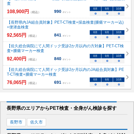
査
8
月
9
月
10
月
108,900
円
990
（税込）
ポイント
○
○
○
【長野県内JA組合員対象】PET-CT検査+採血検査(腫瘍マーカー込)
+便潜血検査
8
月
9
月
10
月
92,565
円
841
（税込）
ポイント
○
○
○
【佐久総合病院にて人間ドック受診2か月以内の方対象】PET-CT検
査+腫瘍マーカー検査
8
月
9
月
10
月
92,400
円
840
（税込）
ポイント
○
○
○
【佐久総合病院にて人間ドック受診2か月以内のJA組合員対象】PE
T-CT検査+腫瘍マーカー検査
8
月
9
月
10
月
76,065
円
691
（税込）
ポイント
○
○
○
長野県
のエリアから
PET検査・全身がん検診を
探す
長野市
佐久市